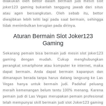
dilakukan oleh bettor dalam bermain judi mesin slot
joker123 gaming bukanlah tanggung jawab dari situs
atau agen bersangkutan. Oleh sebab itu, bettor
diwajibkan lebih teliti lagi pada saat bermain, sehingga
tidak menimbulkan kerugian pada dirinya.
Aturan Bermain Slot Joker123
Gaming
Sekarang pemain bisa bermain judi mesin slot joker123
gaming dengan mudah. Cukup menghubungkan
perangkat smartphone atau komputer ke internet, maka
dapat bermain. Anda dapat bermain kapanpun dan
dimanapun berada tanpa harus datang langsung ke Las
Vegas hanya untuk bermain judi. Padahal peluang
meraih kemenangan belum tentu 100% menang. Karena
pemain judi di Las Vegas merupakan pemain profesional
telah mempunyai skill bermain judi slot Joker123 gaming