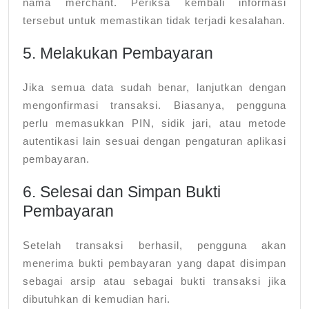
nama merchant. Periksa kembali informasi
tersebut untuk memastikan tidak terjadi kesalahan.
5. Melakukan Pembayaran
Jika semua data sudah benar, lanjutkan dengan
mengonfirmasi transaksi. Biasanya, pengguna
perlu memasukkan PIN, sidik jari, atau metode
autentikasi lain sesuai dengan pengaturan aplikasi
pembayaran.
6. Selesai dan Simpan Bukti
Pembayaran
Setelah transaksi berhasil, pengguna akan
menerima bukti pembayaran yang dapat disimpan
sebagai arsip atau sebagai bukti transaksi jika
dibutuhkan di kemudian hari.