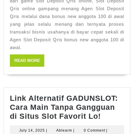
dari game Slot Deposit Qris online, Slot Deposit
Qris online gampang menang Agen Slot Deposit
Qris melalui dana bonus new anggota 100 di awal
yang jelas selalu menang dan ternyata proses
transaksi bisnis usahanya di bayar cepat sekali di
Agen Slot Deposit Qris bonus new anggota 100 di
awal.
READ
READ MORE
MORE
Link Alternatif GADUNSLOT:
Cara Main Tanpa Gangguan
Link
di Situs Slot Favorit Lo!
Alternati
July
Ablearm
July 14, 2025
|
Ablearm
|
0 Comment
|
GADUNS