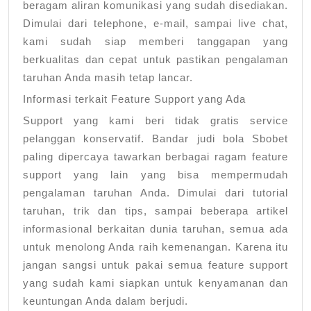
beragam aliran komunikasi yang sudah disediakan.
Dimulai dari telephone, e-mail, sampai live chat,
kami sudah siap memberi tanggapan yang
berkualitas dan cepat untuk pastikan pengalaman
taruhan Anda masih tetap lancar.
Informasi terkait Feature Support yang Ada
Support yang kami beri tidak gratis service
pelanggan konservatif. Bandar judi bola Sbobet
paling dipercaya tawarkan berbagai ragam feature
support yang lain yang bisa mempermudah
pengalaman taruhan Anda. Dimulai dari tutorial
taruhan, trik dan tips, sampai beberapa artikel
informasional berkaitan dunia taruhan, semua ada
untuk menolong Anda raih kemenangan. Karena itu
jangan sangsi untuk pakai semua feature support
yang sudah kami siapkan untuk kenyamanan dan
keuntungan Anda dalam berjudi.