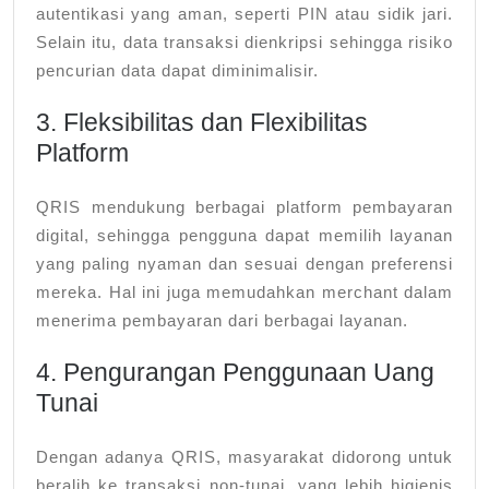
autentikasi yang aman, seperti PIN atau sidik jari.
Selain itu, data transaksi dienkripsi sehingga risiko
pencurian data dapat diminimalisir.
3. Fleksibilitas dan Flexibilitas
Platform
QRIS mendukung berbagai platform pembayaran
digital, sehingga pengguna dapat memilih layanan
yang paling nyaman dan sesuai dengan preferensi
mereka. Hal ini juga memudahkan merchant dalam
menerima pembayaran dari berbagai layanan.
4. Pengurangan Penggunaan Uang
Tunai
Dengan adanya QRIS, masyarakat didorong untuk
beralih ke transaksi non-tunai, yang lebih higienis