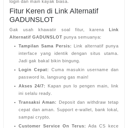
login dan main kayak biasa.
Fitur Keren di Link Alternatif
GADUNSLOT
Gak usah khawatir soal fitur, karena
Link
Alternatif GADUNSLOT
punya semuanya:
Tampilan Sama Persis:
Link alternatif punya
interface yang identik dengan situs utama.
Jadi gak bakal bikin bingung.
Login Cepat:
Cuma masukin username dan
password lo, langsung gas main!
Akses 24/7:
Kapan pun lo pengen main, link
ini selalu ready.
Transaksi Aman:
Deposit dan withdraw tetap
cepat dan aman. Support e-wallet, bank lokal,
sampai crypto.
Customer Service On Terus:
Ada CS kece