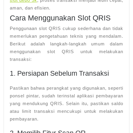
slot depo 5k
, proses transaksi menjadi lebih cepat,
aman, dan efisien.
Cara Menggunakan Slot QRIS
Penggunaan slot QRIS cukup sederhana dan tidak
memerlukan pengetahuan teknis yang mendalam.
Berikut adalah langkah-langkah umum dalam
menggunakan slot QRIS untuk melakukan
transaksi:
1. Persiapan Sebelum Transaksi
Pastikan bahwa perangkat yang digunakan, seperti
ponsel pintar, sudah terinstal aplikasi pembayaran
yang mendukung QRIS. Selain itu, pastikan saldo
atau limit transaksi mencukupi untuk melakukan
pembayaran.
2. Memilih Fitur Scan QR