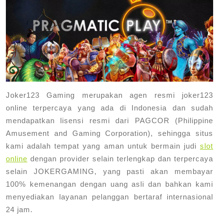
Joker123 Gaming merupakan agen resmi joker123
online terpercaya yang ada di Indonesia dan sudah
mendapatkan lisensi resmi dari PAGCOR (Philippine
Amusement and Gaming Corporation), sehingga situs
kami adalah tempat yang aman untuk bermain judi
slot
online
dengan provider selain terlengkap dan terpercaya
selain JOKERGAMING, yang pasti akan membayar
100% kemenangan dengan uang asli dan bahkan kami
menyediakan layanan pelanggan bertaraf internasional
24 jam.