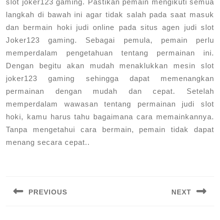
slot joker123 gaming. Pastikan pemain mengikuti semua
langkah di bawah ini agar tidak salah pada saat masuk
dan bermain hoki judi online pada situs agen judi slot
Joker123 gaming. Sebagai pemula, pemain perlu
memperdalam pengetahuan tentang permainan ini.
Dengan begitu akan mudah menaklukkan mesin slot
joker123 gaming sehingga dapat memenangkan
permainan dengan mudah dan cepat. Setelah
memperdalam wawasan tentang permainan judi slot
hoki, kamu harus tahu bagaimana cara memainkannya.
Tanpa mengetahui cara bermain, pemain tidak dapat
menang secara cepat..
Post
navigation
PREVIOUS
NEXT
Previous
Next
post:
post: