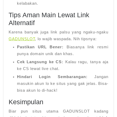
kelabakan.
Tips Aman Main Lewat Link
Alternatif
Karena banyak juga link palsu yang ngaku-ngaku
GADUNSLOT
, lo wajib waspada. Nih tipsnya:
Pastikan URL Bener:
Biasanya link resmi
punya domain unik dan khas.
Cek Langsung ke CS:
Kalau ragu, tanya aja
ke CS lewat live chat.
Hindari Login Sembarangan:
Jangan
masukin akun lo ke situs yang gak jelas. Bisa-
bisa akun lo di-hack!
Kesimpulan
Biar pun situs utama GADUNSLOT kadang