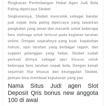
Ringkasan Pertimbangan Hebat Agen Judi Bola
Paling dipercaya Sbobet
Singkatannya, Sbobet mencolok sebagai bandar
judi sepak bola paling dipercaya yang tawarkan
pangkalan yang aman dan menarik untuk beberapa
fans olahraga untuk terturut pada kegiatan taruhan
online. Dengan sejarahnya yang kuat, kepatuhan
hukum, opsi taruhan yang berbagai ragam, dan
support pelanggan yang hebat, Sbobet sudah
perkuat dirinya sebagai opsi khusus untuk
beberapa fans taruhan sepak bola. Dengan kenali
sejumlah fitur khusus dan keunggulan Sbobet,
pemain bisa membuat keputusan yang pas
Nama Situs Judi agen Slot
Deposit Qris bonus new anggota
100 di awal