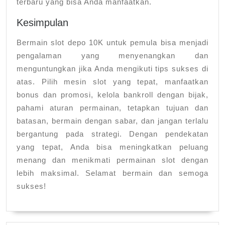
terbaru yang bisa Anda manfaatkan.
Kesimpulan
Bermain slot depo 10K untuk pemula bisa menjadi
pengalaman yang menyenangkan dan
menguntungkan jika Anda mengikuti tips sukses di
atas. Pilih mesin slot yang tepat, manfaatkan
bonus dan promosi, kelola bankroll dengan bijak,
pahami aturan permainan, tetapkan tujuan dan
batasan, bermain dengan sabar, dan jangan terlalu
bergantung pada strategi. Dengan pendekatan
yang tepat, Anda bisa meningkatkan peluang
menang dan menikmati permainan slot dengan
lebih maksimal. Selamat bermain dan semoga
sukses!