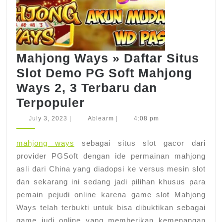
Mahjong Ways » Daftar Situs
Slot Demo PG Soft Mahjong
Ways 2, 3 Terbaru dan
Mahjong
Terpopuler
Ways »
July
Ablearm
July 3, 2023
|
Ablearm
|
4:08 pm
3,
Daftar
2023
mahjong ways
sebagai situs slot gacor dari
Situs
provider PGSoft dengan ide permainan mahjong
Slot
asli dari China yang diadopsi ke versus mesin slot
Demo
dan sekarang ini sedang jadi pilihan khusus para
PG
pemain pejudi online karena game slot Mahjong
Soft
Ways telah terbukti untuk bisa dibuktikan sebagai
Mahjong
game judi online yang memberikan kemenangan