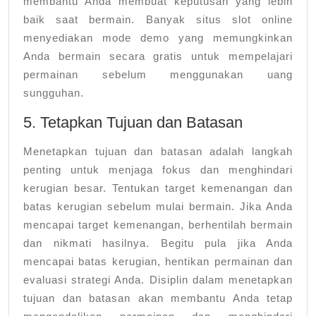
membantu Anda membuat keputusan yang lebih
baik saat bermain. Banyak situs slot online
menyediakan mode demo yang memungkinkan
Anda bermain secara gratis untuk mempelajari
permainan sebelum menggunakan uang
sungguhan.
5. Tetapkan Tujuan dan Batasan
Menetapkan tujuan dan batasan adalah langkah
penting untuk menjaga fokus dan menghindari
kerugian besar. Tentukan target kemenangan dan
batas kerugian sebelum mulai bermain. Jika Anda
mencapai target kemenangan, berhentilah bermain
dan nikmati hasilnya. Begitu pula jika Anda
mencapai batas kerugian, hentikan permainan dan
evaluasi strategi Anda. Disiplin dalam menetapkan
tujuan dan batasan akan membantu Anda tetap