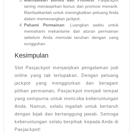
sering menawarkan bonus dan promosi menarik.
Manfaatkanlah untuk meningkatkan peluang Anda
dalam memenangkan jackpot.
Pahami Permainan
: Luangkan waktu untuk
memahami mekanisme dan aturan permainan
sebelum Anda memulai taruhan dengan uang
sungguhan.
Kesimpulan
Slot Pasjackpot menjanjikan pengalaman judi
online yang tak terlupakan. Dengan peluang
jackpot yang menggiurkan dan beragam
pilihan permainan, Pasjackpot menjadi tempat
yang sempurna untuk mencoba keberuntungan
Anda. Namun, selalu ingatlah untuk bertaruh
dengan bijak dan bertanggung jawab. Semoga
keberuntungan selalu berpihak kepada Anda di
Pasjackpot!