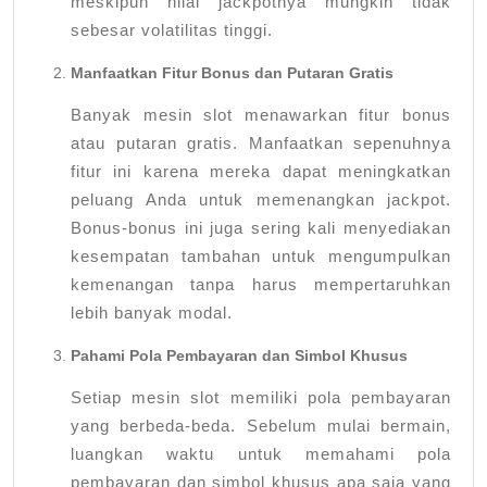
meskipun nilai jackpotnya mungkin tidak
sebesar volatilitas tinggi.
Manfaatkan Fitur Bonus dan Putaran Gratis
Banyak mesin slot menawarkan fitur bonus
atau putaran gratis. Manfaatkan sepenuhnya
fitur ini karena mereka dapat meningkatkan
peluang Anda untuk memenangkan jackpot.
Bonus-bonus ini juga sering kali menyediakan
kesempatan tambahan untuk mengumpulkan
kemenangan tanpa harus mempertaruhkan
lebih banyak modal.
Pahami Pola Pembayaran dan Simbol Khusus
Setiap mesin slot memiliki pola pembayaran
yang berbeda-beda. Sebelum mulai bermain,
luangkan waktu untuk memahami pola
pembayaran dan simbol khusus apa saja yang