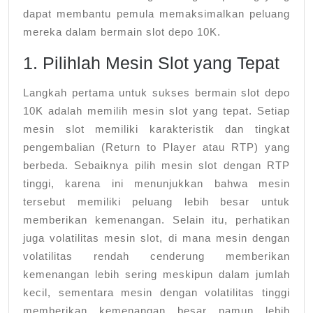
dapat membantu pemula memaksimalkan peluang
mereka dalam bermain slot depo 10K.
1. Pilihlah Mesin Slot yang Tepat
Langkah pertama untuk sukses bermain slot depo
10K adalah memilih mesin slot yang tepat. Setiap
mesin slot memiliki karakteristik dan tingkat
pengembalian (Return to Player atau RTP) yang
berbeda. Sebaiknya pilih mesin slot dengan RTP
tinggi, karena ini menunjukkan bahwa mesin
tersebut memiliki peluang lebih besar untuk
memberikan kemenangan. Selain itu, perhatikan
juga volatilitas mesin slot, di mana mesin dengan
volatilitas rendah cenderung memberikan
kemenangan lebih sering meskipun dalam jumlah
kecil, sementara mesin dengan volatilitas tinggi
memberikan kemenangan besar namun lebih