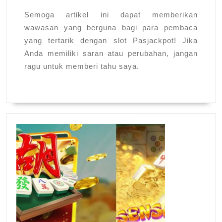
Semoga artikel ini dapat memberikan
wawasan yang berguna bagi para pembaca
yang tertarik dengan slot Pasjackpot! Jika
Anda memiliki saran atau perubahan, jangan
ragu untuk memberi tahu saya.