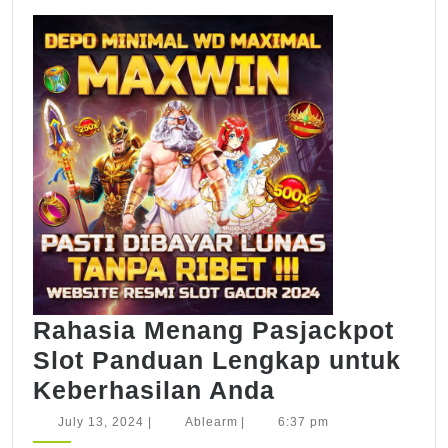
Rahasia Menang Pasjackpot
Slot Panduan Lengkap untuk
Rahasia
Keberhasilan Anda
Menang
July
Ablearm
July 13, 2024
|
Ablearm
|
6:37 pm
13,