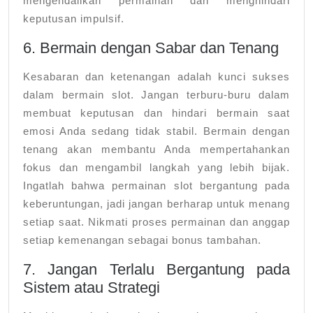
mengendalikan permainan dan menghindari
keputusan impulsif.
6. Bermain dengan Sabar dan Tenang
Kesabaran dan ketenangan adalah kunci sukses
dalam bermain slot. Jangan terburu-buru dalam
membuat keputusan dan hindari bermain saat
emosi Anda sedang tidak stabil. Bermain dengan
tenang akan membantu Anda mempertahankan
fokus dan mengambil langkah yang lebih bijak.
Ingatlah bahwa permainan slot bergantung pada
keberuntungan, jadi jangan berharap untuk menang
setiap saat. Nikmati proses permainan dan anggap
setiap kemenangan sebagai bonus tambahan.
7. Jangan Terlalu Bergantung pada
Sistem atau Strategi