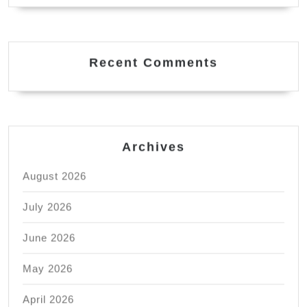
Recent Comments
Archives
August 2026
July 2026
June 2026
May 2026
April 2026