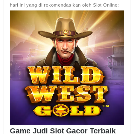
hari ini yang di rekomendasikan oleh Slot Online:
Game Judi Slot Gacor Terbaik