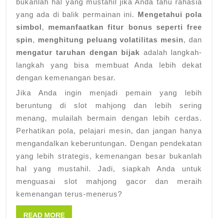
bukanlah hal yang mustahil jika Anda tahu rahasia
yang ada di balik permainan ini.
Mengetahui pola
simbol
,
memanfaatkan fitur bonus seperti free
spin
,
menghitung peluang volatilitas mesin
, dan
mengatur taruhan dengan bijak
adalah langkah-
langkah yang bisa membuat Anda lebih dekat
dengan kemenangan besar.
Jika Anda ingin menjadi pemain yang lebih
beruntung di slot mahjong dan lebih sering
menang, mulailah bermain dengan lebih cerdas.
Perhatikan pola, pelajari mesin, dan jangan hanya
mengandalkan keberuntungan. Dengan pendekatan
yang lebih strategis, kemenangan besar bukanlah
hal yang mustahil. Jadi, siapkah Anda untuk
menguasai slot mahjong gacor dan meraih
kemenangan terus-menerus?
READ
READ MORE