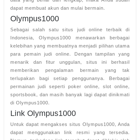
dapat membuat akun dan mulai bermain.
Olympus1000
Sebagai salah satu situs judi online terbaik di
Indonesia, Olympus1000 menawarkan berbagai
kelebihan yang membuatnya menjadi pilihan utama
para pemain judi online. Dengan tampilan yang
menarik dan fitur unggulan, situs ini berhasil
memberikan pengalaman bermain yang tak
terlupakan bagi setiap penggunanya. Berbagai
permainan judi seperti poker online, slot online,
sportsbook, dan masih banyak lagi dapat dinikmati
di Olympus1000.
Link Olympus1000
Untuk dapat mengakses situs Olympus1000, Anda
dapat menggunakan link resmi yang tersedia.