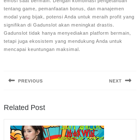
emosi saat bermain. Dengan kombinasi pengetahuan
tentang game, pemanfaatan bonus, dan manajemen
modal yang bijak, potensi Anda untuk meraih profit yang
signifikan di Gadunslot akan meningkat drastis.
Gadunslot tidak hanya menyediakan platform bermain,
tetapi juga ekosistem yang mendukung Anda untuk
mencapai keuntungan maksimal.
Post
navigation
PREVIOUS
NEXT
Previous
Next
post:
post:
Related Post