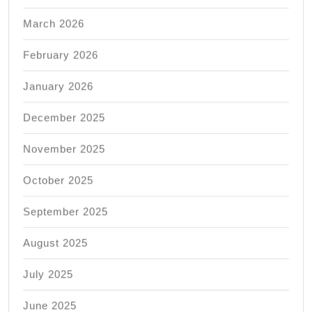
March 2026
February 2026
January 2026
December 2025
November 2025
October 2025
September 2025
August 2025
July 2025
June 2025