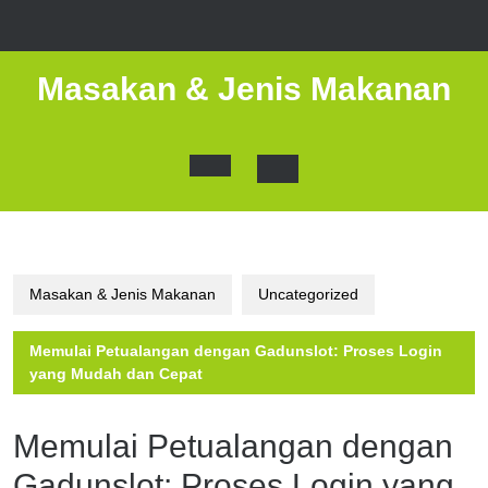
Skip
to
content
Masakan & Jenis Makanan
Open
Button
Masakan & Jenis Makanan
Uncategorized
Memulai Petualangan dengan Gadunslot: Proses Login
yang Mudah dan Cepat
Memulai Petualangan dengan
Gadunslot: Proses Login yang