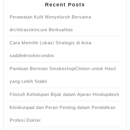
Recent Posts
Perawatan Kulit Menyeluruh Bersama
drchitrasskincure Berkualitas
Cara Memilih Lokasi Strategis di Area
saddlebrookecondos
Panduan Bermain SmokeshopClinton untuk Hasil
yang Lebih Stabil
Filosofi Kehidupan Bijak dalam Ajaran Hindiupdesh
Klinikunpad dan Peran Penting dalam Pendidikan
Profesi Dokter