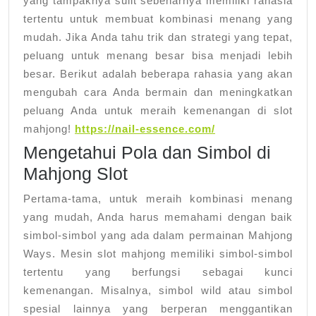
yang tampaknya sulit sebenarnya memiliki rahasia
dengan
tertentu untuk membuat kombinasi menang yang
Mudah
mudah. Jika Anda tahu trik dan strategi yang tepat,
peluang untuk menang besar bisa menjadi lebih
besar. Berikut adalah beberapa rahasia yang akan
mengubah cara Anda bermain dan meningkatkan
peluang Anda untuk meraih kemenangan di slot
mahjong!
https://nail-essence.com/
Mengetahui Pola dan Simbol di
Mahjong Slot
Pertama-tama, untuk meraih kombinasi menang
yang mudah, Anda harus memahami dengan baik
simbol-simbol yang ada dalam permainan Mahjong
Ways. Mesin slot mahjong memiliki simbol-simbol
tertentu yang berfungsi sebagai kunci
kemenangan. Misalnya, simbol wild atau simbol
spesial lainnya yang berperan menggantikan