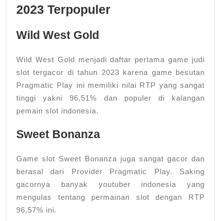
2023 Terpopuler
Wild West Gold
Wild West Gold menjadi daftar pertama game judi
slot tergacor di tahun 2023 karena game besutan
Pragmatic Play ini memiliki nilai RTP yang sangat
tinggi yakni 96,51% dan populer di kalangan
pemain slot indonesia.
Sweet Bonanza
Game slot Sweet Bonanza juga sangat gacor dan
berasal dari Provider Pragmatic Play. Saking
gacornya banyak youtuber indonesia yang
mengulas tentang permainan slot dengan RTP
96,57% ini.