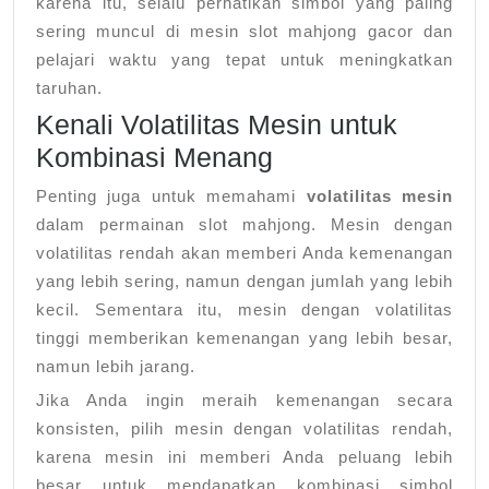
karena itu, selalu perhatikan simbol yang paling
sering muncul di mesin slot mahjong gacor dan
pelajari waktu yang tepat untuk meningkatkan
taruhan.
Kenali Volatilitas Mesin untuk
Kombinasi Menang
Penting juga untuk memahami
volatilitas mesin
dalam permainan slot mahjong. Mesin dengan
volatilitas rendah akan memberi Anda kemenangan
yang lebih sering, namun dengan jumlah yang lebih
kecil. Sementara itu, mesin dengan volatilitas
tinggi memberikan kemenangan yang lebih besar,
namun lebih jarang.
Jika Anda ingin meraih kemenangan secara
konsisten, pilih mesin dengan volatilitas rendah,
karena mesin ini memberi Anda peluang lebih
besar untuk mendapatkan kombinasi simbol