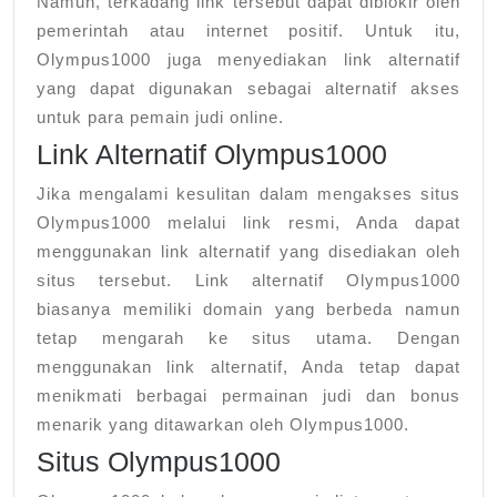
Namun, terkadang link tersebut dapat diblokir oleh
pemerintah atau internet positif. Untuk itu,
Olympus1000 juga menyediakan link alternatif
yang dapat digunakan sebagai alternatif akses
untuk para pemain judi online.
Link Alternatif Olympus1000
Jika mengalami kesulitan dalam mengakses situs
Olympus1000 melalui link resmi, Anda dapat
menggunakan link alternatif yang disediakan oleh
situs tersebut. Link alternatif Olympus1000
biasanya memiliki domain yang berbeda namun
tetap mengarah ke situs utama. Dengan
menggunakan link alternatif, Anda tetap dapat
menikmati berbagai permainan judi dan bonus
menarik yang ditawarkan oleh Olympus1000.
Situs Olympus1000