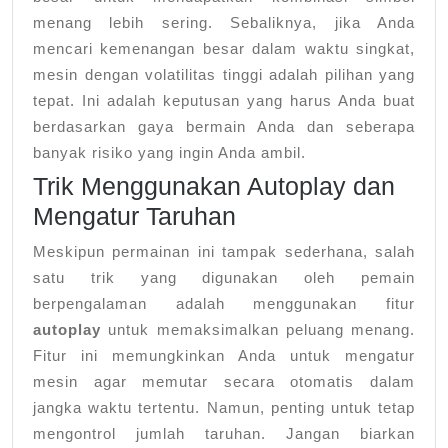
menang lebih sering. Sebaliknya, jika Anda
mencari kemenangan besar dalam waktu singkat,
mesin dengan volatilitas tinggi adalah pilihan yang
tepat. Ini adalah keputusan yang harus Anda buat
berdasarkan gaya bermain Anda dan seberapa
banyak risiko yang ingin Anda ambil.
Trik Menggunakan Autoplay dan
Mengatur Taruhan
Meskipun permainan ini tampak sederhana, salah
satu trik yang digunakan oleh pemain
berpengalaman adalah menggunakan fitur
autoplay
untuk memaksimalkan peluang menang.
Fitur ini memungkinkan Anda untuk mengatur
mesin agar memutar secara otomatis dalam
jangka waktu tertentu. Namun, penting untuk tetap
mengontrol jumlah taruhan. Jangan biarkan