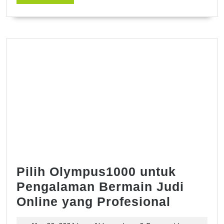
MORE
Pilih Olympus1000 untuk
Pengalaman Bermain Judi
Pilih
Online yang Profesional
Olympu