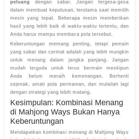
peluang
dengan sabar. Jangan tergesa-gesa
dalam membuat keputusan, terutama saat memilih
mesin yang tepat. Beberapa mesin memberikan
hasil yang lebih baik di waktu-waktu tertentu, dan
Anda harus mampu membaca pola tersebut.
Keberuntungan memang penting, tetapi pemain
yang sabar dan cermat adalah yang lebih mungkin
untuk menang dalam jangka panjang. Jangan
mudah tergoda untuk terus bermain meskipun
Anda belum meraih kemenangan. Berhenti
sejenak, amati pola permainan, dan mulailah lagi
dengan strategi yang lebih matang.
Kesimpulan: Kombinasi Menang
di Mahjong Ways Bukan Hanya
Keberuntungan
Mendapatkan kombinasi menang di Mahjong Ways