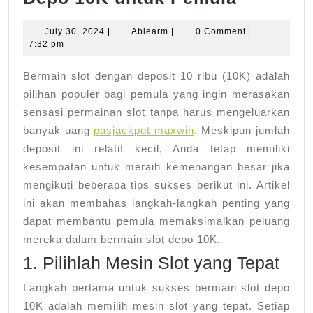
Sukses
July
Ablearm
July 30, 2024
|
Ablearm
|
0 Comment
|
Bermain
30,
7:32 pm
Slot
2024
Bermain slot dengan deposit 10 ribu (10K) adalah
Depo
pilihan populer bagi pemula yang ingin merasakan
10K
sensasi permainan slot tanpa harus mengeluarkan
untuk
banyak uang
pasjackpot maxwin
. Meskipun jumlah
Pemula
deposit ini relatif kecil, Anda tetap memiliki
kesempatan untuk meraih kemenangan besar jika
mengikuti beberapa tips sukses berikut ini. Artikel
ini akan membahas langkah-langkah penting yang
dapat membantu pemula memaksimalkan peluang
mereka dalam bermain slot depo 10K.
1. Pilihlah Mesin Slot yang Tepat
Langkah pertama untuk sukses bermain slot depo
10K adalah memilih mesin slot yang tepat. Setiap