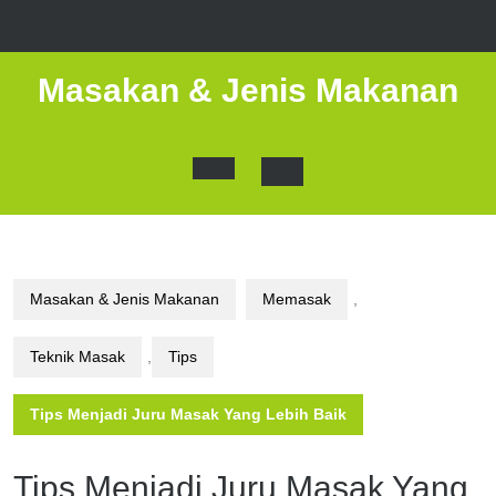
Skip
to
content
Masakan & Jenis Makanan
Open
Button
Masakan & Jenis Makanan
Memasak
,
Teknik Masak
,
Tips
Tips Menjadi Juru Masak Yang Lebih Baik
Tips Menjadi Juru Masak Yang