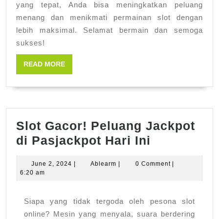
yang tepat, Anda bisa meningkatkan peluang
menang dan menikmati permainan slot dengan
lebih maksimal. Selamat bermain dan semoga
sukses!
READ
READ MORE
MORE
Slot Gacor! Peluang Jackpot
Slot
di Pasjackpot Hari Ini
Gacor!
June
Ablearm
June 2, 2024
|
Ablearm
|
0 Comment
|
Peluang
2,
6:20 am
Jackpot
2024
di
Siapa yang tidak tergoda oleh pesona slot
Pasjackpo
online? Mesin yang menyala, suara berdering