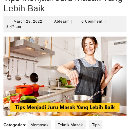
Lebih Baik
March
Ablearm
March 29, 2022
|
Ablearm
|
0 Comment
|
29,
8:47 am
2022
Categories:
Memasak
Teknik Masak
Tips