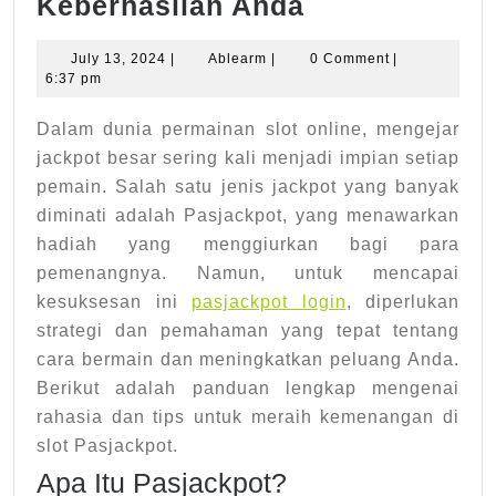
Rahasia
Keberhasilan Anda
Menang
July
Ablearm
July 13, 2024
|
Ablearm
|
0 Comment
|
Pasjackpot
13,
6:37 pm
Slot
2024
Dalam dunia permainan slot online, mengejar
Panduan
jackpot besar sering kali menjadi impian setiap
Lengkap
pemain. Salah satu jenis jackpot yang banyak
untuk
diminati adalah Pasjackpot, yang menawarkan
Keberhasilan
hadiah yang menggiurkan bagi para
Anda
pemenangnya. Namun, untuk mencapai
kesuksesan ini
pasjackpot login
, diperlukan
strategi dan pemahaman yang tepat tentang
cara bermain dan meningkatkan peluang Anda.
Berikut adalah panduan lengkap mengenai
rahasia dan tips untuk meraih kemenangan di
slot Pasjackpot.
Apa Itu Pasjackpot?