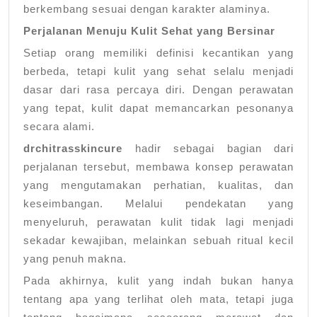
berkembang sesuai dengan karakter alaminya.
Perjalanan Menuju Kulit Sehat yang Bersinar
Setiap orang memiliki definisi kecantikan yang
berbeda, tetapi kulit yang sehat selalu menjadi
dasar dari rasa percaya diri. Dengan perawatan
yang tepat, kulit dapat memancarkan pesonanya
secara alami.
drchitrasskincure
hadir sebagai bagian dari
perjalanan tersebut, membawa konsep perawatan
yang mengutamakan perhatian, kualitas, dan
keseimbangan. Melalui pendekatan yang
menyeluruh, perawatan kulit tidak lagi menjadi
sekadar kewajiban, melainkan sebuah ritual kecil
yang penuh makna.
Pada akhirnya, kulit yang indah bukan hanya
tentang apa yang terlihat oleh mata, tetapi juga