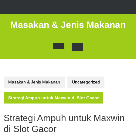
Skip
to
content
Masakan & Jenis Makanan
Open
Button
Masakan & Jenis Makanan
Uncategorized
Strategi Ampuh untuk Maxwin di Slot Gacor
Strategi Ampuh untuk Maxwin
di Slot Gacor