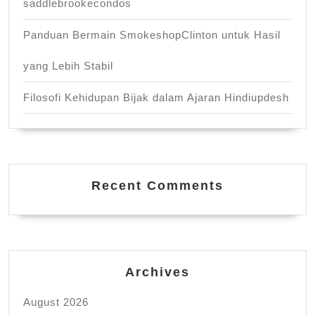
saddlebrookecondos
Panduan Bermain SmokeshopClinton untuk Hasil
yang Lebih Stabil
Filosofi Kehidupan Bijak dalam Ajaran Hindiupdesh
Recent Comments
Archives
August 2026