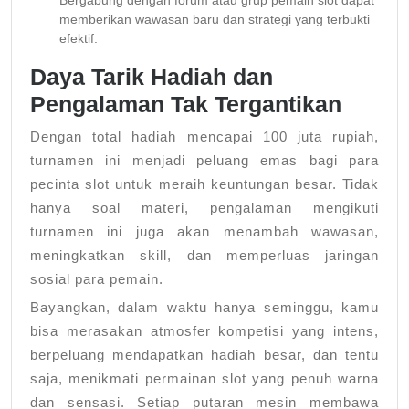
memberikan wawasan baru dan strategi yang terbukti
efektif.
Daya Tarik Hadiah dan
Pengalaman Tak Tergantikan
Dengan total hadiah mencapai 100 juta rupiah,
turnamen ini menjadi peluang emas bagi para
pecinta slot untuk meraih keuntungan besar. Tidak
hanya soal materi, pengalaman mengikuti
turnamen ini juga akan menambah wawasan,
meningkatkan skill, dan memperluas jaringan
sosial para pemain.
Bayangkan, dalam waktu hanya seminggu, kamu
bisa merasakan atmosfer kompetisi yang intens,
berpeluang mendapatkan hadiah besar, dan tentu
saja, menikmati permainan slot yang penuh warna
dan sensasi. Setiap putaran mesin membawa