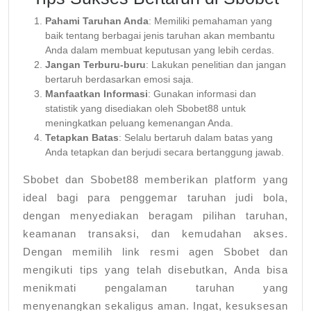
Pahami Taruhan Anda
: Memiliki pemahaman yang
baik tentang berbagai jenis taruhan akan membantu
Anda dalam membuat keputusan yang lebih cerdas.
Jangan Terburu-buru
: Lakukan penelitian dan jangan
bertaruh berdasarkan emosi saja.
Manfaatkan Informasi
: Gunakan informasi dan
statistik yang disediakan oleh Sbobet88 untuk
meningkatkan peluang kemenangan Anda.
Tetapkan Batas
: Selalu bertaruh dalam batas yang
Anda tetapkan dan berjudi secara bertanggung jawab.
Sbobet dan Sbobet88 memberikan platform yang
ideal bagi para penggemar taruhan judi bola,
dengan menyediakan beragam pilihan taruhan,
keamanan transaksi, dan kemudahan akses.
Dengan memilih link resmi agen Sbobet dan
mengikuti tips yang telah disebutkan, Anda bisa
menikmati pengalaman taruhan yang
menyenangkan sekaligus aman. Ingat, kesuksesan