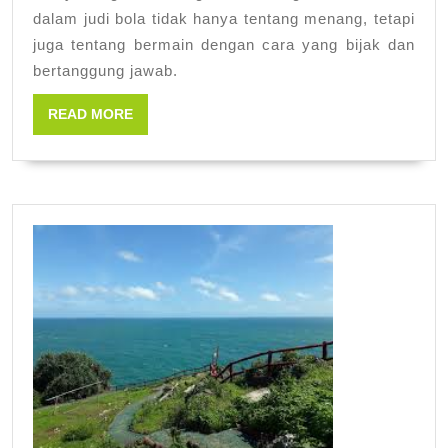
dalam judi bola tidak hanya tentang menang, tetapi
juga tentang bermain dengan cara yang bijak dan
bertanggung jawab.
READ
READ MORE
MORE