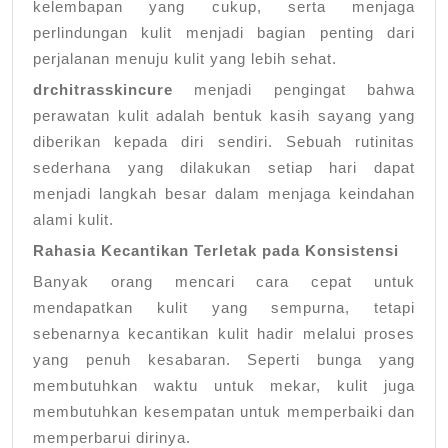
kelembapan yang cukup, serta menjaga
perlindungan kulit menjadi bagian penting dari
perjalanan menuju kulit yang lebih sehat.
drchitrasskincure
menjadi pengingat bahwa
perawatan kulit adalah bentuk kasih sayang yang
diberikan kepada diri sendiri. Sebuah rutinitas
sederhana yang dilakukan setiap hari dapat
menjadi langkah besar dalam menjaga keindahan
alami kulit.
Rahasia Kecantikan Terletak pada Konsistensi
Banyak orang mencari cara cepat untuk
mendapatkan kulit yang sempurna, tetapi
sebenarnya kecantikan kulit hadir melalui proses
yang penuh kesabaran. Seperti bunga yang
membutuhkan waktu untuk mekar, kulit juga
membutuhkan kesempatan untuk memperbaiki dan
memperbarui dirinya.