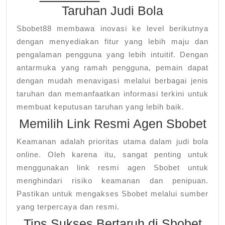
Taruhan Judi Bola
Sbobet88 membawa inovasi ke level berikutnya
dengan menyediakan fitur yang lebih maju dan
pengalaman pengguna yang lebih intuitif. Dengan
antarmuka yang ramah pengguna, pemain dapat
dengan mudah menavigasi melalui berbagai jenis
taruhan dan memanfaatkan informasi terkini untuk
membuat keputusan taruhan yang lebih baik.
Memilih Link Resmi Agen Sbobet
Keamanan adalah prioritas utama dalam judi bola
online. Oleh karena itu, sangat penting untuk
menggunakan link resmi agen Sbobet untuk
menghindari risiko keamanan dan penipuan.
Pastikan untuk mengakses Sbobet melalui sumber
yang terpercaya dan resmi.
Tips Sukses Bertaruh di Sbobet