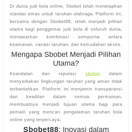
Bola
Di dunia judi bola online, Sbobet telah menetapkan
standar emas untuk taruhan olahraga. Platform ini,
bersama dengan Sbobet88, telah menjadi pilihan
utama bagi penggemar judi bola di seluruh dunia,
menawarkan kombinasi sempurna antara
keamanan, variasi taruhan, dan kemudahan akses.
Mengapa Sbobet Menjadi Pilihan
Utama?
Keandalan dan reputasi
sbobet
dalam
menyediakan lingkungan taruhan yang aman tidak
terbantahkan. Platform ini menjamin transparansi
dan keadilan dalam semua permainan,
membuatnya menjadi tujuan utama bagi para
pemain yang mencari pengalaman taruhan bola
online yang terpercaya.
Sbobet88
: Inovasi dalam