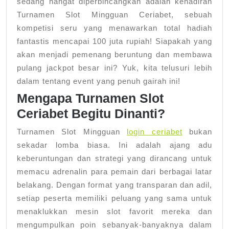
sedang hangat diperbincangkan adalah kehadiran
Jackpot
Turnamen Slot Mingguan Ceriabet, sebuah
Rp100
kompetisi seru yang menawarkan total hadiah
fantastis mencapai 100 juta rupiah! Siapakah yang
Juta!
akan menjadi pemenang beruntung dan membawa
pulang jackpot besar ini? Yuk, kita telusuri lebih
dalam tentang event yang penuh gairah ini!
Mengapa Turnamen Slot
Ceriabet Begitu Dinanti?
Turnamen Slot Mingguan
login ceriabet
bukan
sekadar lomba biasa. Ini adalah ajang adu
keberuntungan dan strategi yang dirancang untuk
memacu adrenalin para pemain dari berbagai latar
belakang. Dengan format yang transparan dan adil,
setiap peserta memiliki peluang yang sama untuk
menaklukkan mesin slot favorit mereka dan
mengumpulkan poin sebanyak-banyaknya dalam