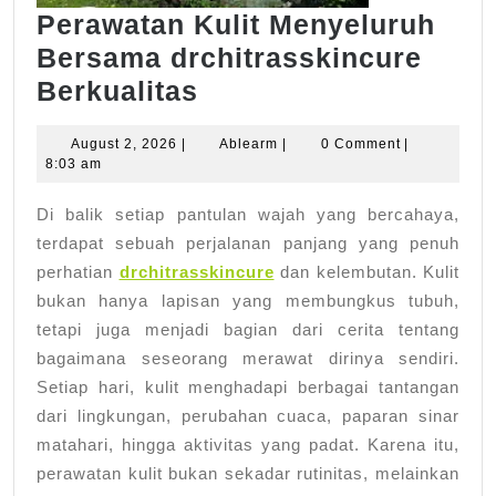
Perawatan Kulit Menyeluruh
Bersama drchitrasskincure
Perawatan
Berkualitas
Kulit
August
Ablearm
August 2, 2026
|
Ablearm
|
0 Comment
|
Menyeluruh
2,
8:03 am
Bersama
2026
Di balik setiap pantulan wajah yang bercahaya,
drchitrasskincure
terdapat sebuah perjalanan panjang yang penuh
Berkualitas
perhatian
drchitrasskincure
dan kelembutan. Kulit
bukan hanya lapisan yang membungkus tubuh,
tetapi juga menjadi bagian dari cerita tentang
bagaimana seseorang merawat dirinya sendiri.
Setiap hari, kulit menghadapi berbagai tantangan
dari lingkungan, perubahan cuaca, paparan sinar
matahari, hingga aktivitas yang padat. Karena itu,
perawatan kulit bukan sekadar rutinitas, melainkan