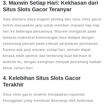
3. Maxwin Setiap Hari: Kekhasan dari
Situs Slots Gacor Teranyar
Satu diantara daya magnet penting dari situs slots gacor
terkini merupakan janji untuk memberi maxwin tiap-tiap
hari ke beberapa pemainnya. Maxwin mengarah pada
batasan maksimal kemenangan bisa didapat dengan
seseorang pemain pada sebuah perputaran permainan.
Karena ada janji maxwin setiap hari, pemain dapat
berasa lebih optimis dan terdorong buat bermain di
website itu, dengan keinginan menjadi pemenang hadiah
besar sehari-hari.
4. Kelebihan Situs Slots Gacor
Terakhir
Situs slots gacor terakhir menjajakan sejumlah
keunggulan yang membuat disenangi oleh beberapa