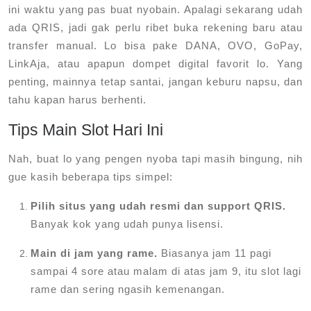
ini waktu yang pas buat nyobain. Apalagi sekarang udah
ada QRIS, jadi gak perlu ribet buka rekening baru atau
transfer manual. Lo bisa pake DANA, OVO, GoPay,
LinkAja, atau apapun dompet digital favorit lo. Yang
penting, mainnya tetap santai, jangan keburu napsu, dan
tahu kapan harus berhenti.
Tips Main Slot Hari Ini
Nah, buat lo yang pengen nyoba tapi masih bingung, nih
gue kasih beberapa tips simpel:
Pilih situs yang udah resmi dan support QRIS.
Banyak kok yang udah punya lisensi.
Main di jam yang rame.
Biasanya jam 11 pagi
sampai 4 sore atau malam di atas jam 9, itu slot lagi
rame dan sering ngasih kemenangan.