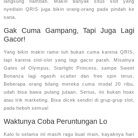
langsung nambah. Makin banyak situs slot yang
nyediain QRIS juga bikin orang-orang pada pindah ke
sana.
Gak Cuma Gampang, Tapi Juga Lagi
Gacor!
Yang bikin makin rame tuh bukan cuma karena QRIS,
tapi karena slot-slot yang lagi gacor parah. Misalnya
Gates of Olympus, Starlight Princess, sampe Sweet
Bonanza lagi ngasih scatter dan free spin terus.
Beberapa orang bilang mereka cuma modal 20 ribu,
udah bisa bawa pulang jutaan. Serius, ini bukan hoax
atau trik marketing. Bisa dicek sendiri di grup-grup slot,
pada heboh semua!
Waktunya Coba Peruntungan Lo
Kalo lo selama ini masih ragu buat main, kayaknya hari