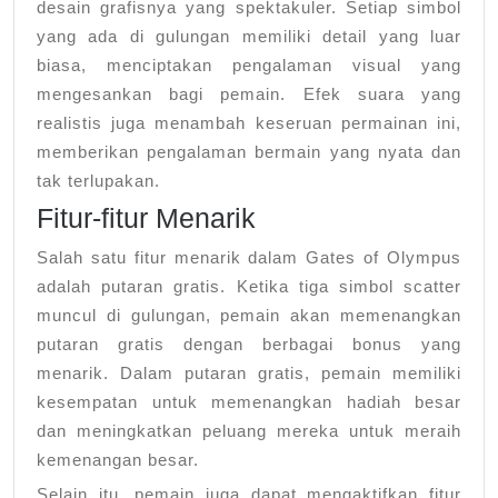
desain grafisnya yang spektakuler. Setiap simbol
yang ada di gulungan memiliki detail yang luar
biasa, menciptakan pengalaman visual yang
mengesankan bagi pemain. Efek suara yang
realistis juga menambah keseruan permainan ini,
memberikan pengalaman bermain yang nyata dan
tak terlupakan.
Fitur-fitur Menarik
Salah satu fitur menarik dalam Gates of Olympus
adalah putaran gratis. Ketika tiga simbol scatter
muncul di gulungan, pemain akan memenangkan
putaran gratis dengan berbagai bonus yang
menarik. Dalam putaran gratis, pemain memiliki
kesempatan untuk memenangkan hadiah besar
dan meningkatkan peluang mereka untuk meraih
kemenangan besar.
Selain itu, pemain juga dapat mengaktifkan fitur