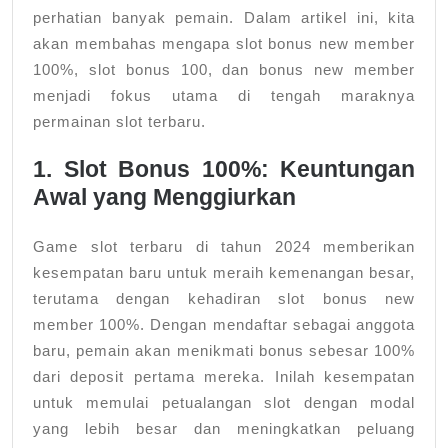
perhatian banyak pemain. Dalam artikel ini, kita
akan membahas mengapa slot bonus new member
100%, slot bonus 100, dan bonus new member
menjadi fokus utama di tengah maraknya
permainan slot terbaru.
1. Slot Bonus 100%: Keuntungan
Awal yang Menggiurkan
Game slot terbaru di tahun 2024 memberikan
kesempatan baru untuk meraih kemenangan besar,
terutama dengan kehadiran slot bonus new
member 100%. Dengan mendaftar sebagai anggota
baru, pemain akan menikmati bonus sebesar 100%
dari deposit pertama mereka. Inilah kesempatan
untuk memulai petualangan slot dengan modal
yang lebih besar dan meningkatkan peluang