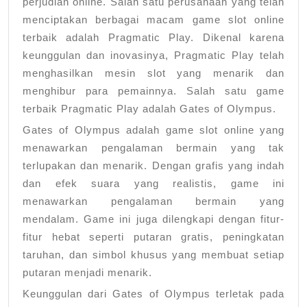
perjudian online. Salah satu perusahaan yang telah
Play
menciptakan berbagai macam game slot online
terbaik adalah Pragmatic Play. Dikenal karena
keunggulan dan inovasinya, Pragmatic Play telah
menghasilkan mesin slot yang menarik dan
menghibur para pemainnya. Salah satu game
terbaik Pragmatic Play adalah Gates of Olympus.
Gates of Olympus adalah game slot online yang
menawarkan pengalaman bermain yang tak
terlupakan dan menarik. Dengan grafis yang indah
dan efek suara yang realistis, game ini
menawarkan pengalaman bermain yang
mendalam. Game ini juga dilengkapi dengan fitur-
fitur hebat seperti putaran gratis, peningkatan
taruhan, dan simbol khusus yang membuat setiap
putaran menjadi menarik.
Keunggulan dari Gates of Olympus terletak pada