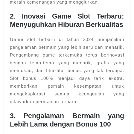
meraih kemenangan yang menggiurkan.
2. Inovasi Game Slot Terbaru:
Menyuguhkan Hiburan Berkualitas
Game slot terbaru di tahun 2024 menjanjikan
pengalaman bermain yang lebih seru dan menarik.
Pengembang game terkemuka terus berinovasi
dengan tema-tema yang menarik, grafis yang
memukau, dan fitur-fitur bonus yang tak terduga.
Slot bonus 100% menjadi daya tarik ekstra,
memberikan pemain kesempatan untuk
mengeksplorasi semua keunggulan yang
ditawarkan permainan terbaru.
3. Pengalaman Bermain yang
Lebih Lama dengan Bonus 100