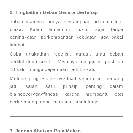
2. Tingkatkan Beban Secara Bertahap
Tubuh manusia punya kemampuan adaptasi luar
biasa. Kalau latihanmu itu-itu saja tanpa
peningkatan, perkembangan kekuatan juga bakal
lambat.
Coba tingkatkan repetisi, durasi, atau beban
sedikit demi sedikit. Misalnya minggu ini push up
10 kali, minggu depan naik jadi 15 kali.
Metode progressive overload seperti ini memang
jadi salah satu prinsip penting dalam
blaineeverydayfitness karena membantu otot
berkembang tanpa membuat tubuh kaget.
3. Jangan Abaikan Pola Makan