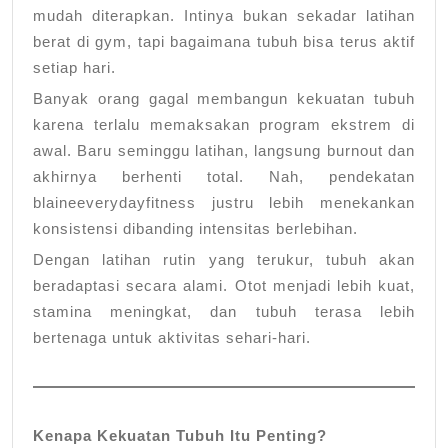
mudah diterapkan. Intinya bukan sekadar latihan
berat di gym, tapi bagaimana tubuh bisa terus aktif
setiap hari.
Banyak orang gagal membangun kekuatan tubuh
karena terlalu memaksakan program ekstrem di
awal. Baru seminggu latihan, langsung burnout dan
akhirnya berhenti total. Nah, pendekatan
blaineeverydayfitness justru lebih menekankan
konsistensi dibanding intensitas berlebihan.
Dengan latihan rutin yang terukur, tubuh akan
beradaptasi secara alami. Otot menjadi lebih kuat,
stamina meningkat, dan tubuh terasa lebih
bertenaga untuk aktivitas sehari-hari.
Kenapa Kekuatan Tubuh Itu Penting?