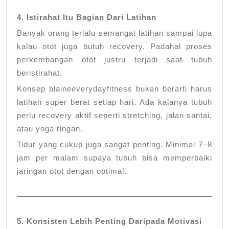
4. Istirahat Itu Bagian Dari Latihan
Banyak orang terlalu semangat latihan sampai lupa
kalau otot juga butuh recovery. Padahal proses
perkembangan otot justru terjadi saat tubuh
beristirahat.
Konsep blaineeverydayfitness bukan berarti harus
latihan super berat setiap hari. Ada kalanya tubuh
perlu recovery aktif seperti stretching, jalan santai,
atau yoga ringan.
Tidur yang cukup juga sangat penting. Minimal 7–8
jam per malam supaya tubuh bisa memperbaiki
jaringan otot dengan optimal.
5. Konsisten Lebih Penting Daripada Motivasi