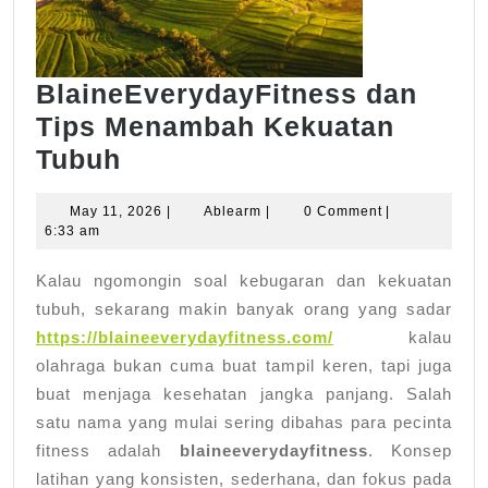
BlaineEverydayFitness dan
Tips Menambah Kekuatan
BlaineEverydayFitness
Tubuh
dan
May
Ablearm
May 11, 2026
|
Ablearm
|
0 Comment
|
Tips
11,
6:33 am
Menambah
2026
Kalau ngomongin soal kebugaran dan kekuatan
Kekuatan
tubuh, sekarang makin banyak orang yang sadar
Tubuh
https://blaineeverydayfitness.com/
kalau
olahraga bukan cuma buat tampil keren, tapi juga
buat menjaga kesehatan jangka panjang. Salah
satu nama yang mulai sering dibahas para pecinta
fitness adalah
blaineeverydayfitness
. Konsep
latihan yang konsisten, sederhana, dan fokus pada