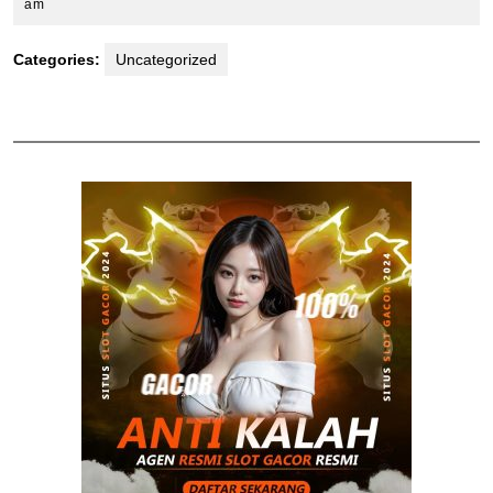
10,
am
2025
Categories:
Uncategorized