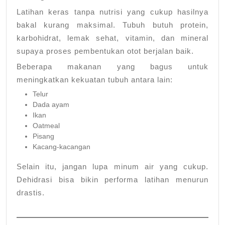
Latihan keras tanpa nutrisi yang cukup hasilnya
bakal kurang maksimal. Tubuh butuh protein,
karbohidrat, lemak sehat, vitamin, dan mineral
supaya proses pembentukan otot berjalan baik.
Beberapa makanan yang bagus untuk
meningkatkan kekuatan tubuh antara lain:
Telur
Dada ayam
Ikan
Oatmeal
Pisang
Kacang-kacangan
Selain itu, jangan lupa minum air yang cukup.
Dehidrasi bisa bikin performa latihan menurun
drastis.