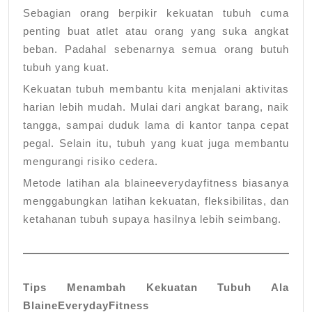
Sebagian orang berpikir kekuatan tubuh cuma
penting buat atlet atau orang yang suka angkat
beban. Padahal sebenarnya semua orang butuh
tubuh yang kuat.
Kekuatan tubuh membantu kita menjalani aktivitas
harian lebih mudah. Mulai dari angkat barang, naik
tangga, sampai duduk lama di kantor tanpa cepat
pegal. Selain itu, tubuh yang kuat juga membantu
mengurangi risiko cedera.
Metode latihan ala blaineeverydayfitness biasanya
menggabungkan latihan kekuatan, fleksibilitas, dan
ketahanan tubuh supaya hasilnya lebih seimbang.
Tips Menambah Kekuatan Tubuh Ala
BlaineEverydayFitness