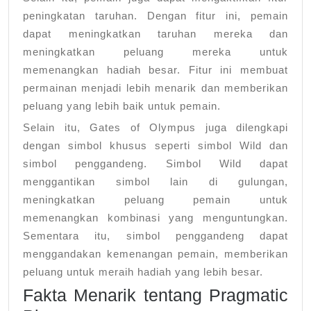
peningkatan taruhan. Dengan fitur ini, pemain
dapat meningkatkan taruhan mereka dan
meningkatkan peluang mereka untuk
memenangkan hadiah besar. Fitur ini membuat
permainan menjadi lebih menarik dan memberikan
peluang yang lebih baik untuk pemain.
Selain itu, Gates of Olympus juga dilengkapi
dengan simbol khusus seperti simbol Wild dan
simbol penggandeng. Simbol Wild dapat
menggantikan simbol lain di gulungan,
meningkatkan peluang pemain untuk
memenangkan kombinasi yang menguntungkan.
Sementara itu, simbol penggandeng dapat
menggandakan kemenangan pemain, memberikan
peluang untuk meraih hadiah yang lebih besar.
Fakta Menarik tentang Pragmatic