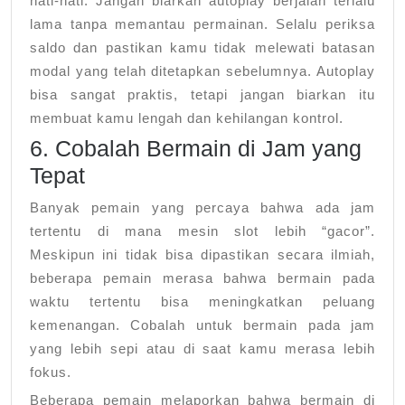
hati-hati. Jangan biarkan autoplay berjalan terlalu
lama tanpa memantau permainan. Selalu periksa
saldo dan pastikan kamu tidak melewati batasan
modal yang telah ditetapkan sebelumnya. Autoplay
bisa sangat praktis, tetapi jangan biarkan itu
membuat kamu lengah dan kehilangan kontrol.
6. Cobalah Bermain di Jam yang
Tepat
Banyak pemain yang percaya bahwa ada jam
tertentu di mana mesin slot lebih “gacor”.
Meskipun ini tidak bisa dipastikan secara ilmiah,
beberapa pemain merasa bahwa bermain pada
waktu tertentu bisa meningkatkan peluang
kemenangan. Cobalah untuk bermain pada jam
yang lebih sepi atau di saat kamu merasa lebih
fokus.
Beberapa pemain melaporkan bahwa bermain di