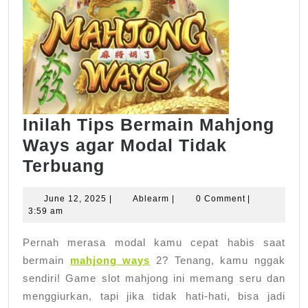
Inilah Tips Bermain Mahjong
Ways agar Modal Tidak
Inilah
Terbuang
Tips
June
Ablearm
June 12, 2025
|
Ablearm
|
0 Comment
|
Bermain
12,
3:59 am
Mahjong
2025
Pernah merasa modal kamu cepat habis saat
Ways
bermain
mahjong ways
2? Tenang, kamu nggak
agar
sendiri! Game slot mahjong ini memang seru dan
Modal
menggiurkan, tapi jika tidak hati-hati, bisa jadi