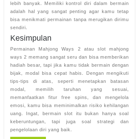
lebih banyak. Memiliki kontrol diri dalam bermain
adalah hal yang sangat penting agar kamu tetap
bisa menikmati permainan tanpa merugikan dirimu
sendiri.
Kesimpulan
Permainan Mahjong Ways 2 atau slot mahjong
ways 2 memang sangat seru dan bisa memberikan
hadiah besar, tapi jika kamu tidak bermain dengan
bijak, modal bisa cepat habis. Dengan mengikuti
tips-tips di atas, seperti menetapkan batasan
modal, memilih taruhan yang sesuai,
memanfaatkan fitur free spins, dan mengelola
emosi, kamu bisa meminimalkan risiko kehilangan
uang. Ingat, bermain slot itu bukan hanya soal
keberuntungan, tapi juga soal strategi dan
pengelolaan diri yang baik.