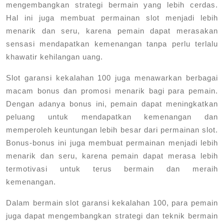
mengembangkan strategi bermain yang lebih cerdas.
Hal ini juga membuat permainan slot menjadi lebih
menarik dan seru, karena pemain dapat merasakan
sensasi mendapatkan kemenangan tanpa perlu terlalu
khawatir kehilangan uang.
Slot garansi kekalahan 100 juga menawarkan berbagai
macam bonus dan promosi menarik bagi para pemain.
Dengan adanya bonus ini, pemain dapat meningkatkan
peluang untuk mendapatkan kemenangan dan
memperoleh keuntungan lebih besar dari permainan slot.
Bonus-bonus ini juga membuat permainan menjadi lebih
menarik dan seru, karena pemain dapat merasa lebih
termotivasi untuk terus bermain dan meraih
kemenangan.
Dalam bermain slot garansi kekalahan 100, para pemain
juga dapat mengembangkan strategi dan teknik bermain