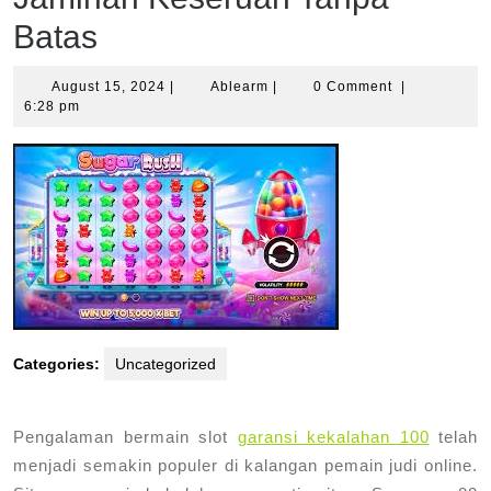
Batas
August
Ablearm
August 15, 2024
|
Ablearm
|
0 Comment
|
15,
6:28 pm
2024
Categories:
Uncategorized
Pengalaman bermain slot
garansi kekalahan 100
telah
menjadi semakin populer di kalangan pemain judi online.