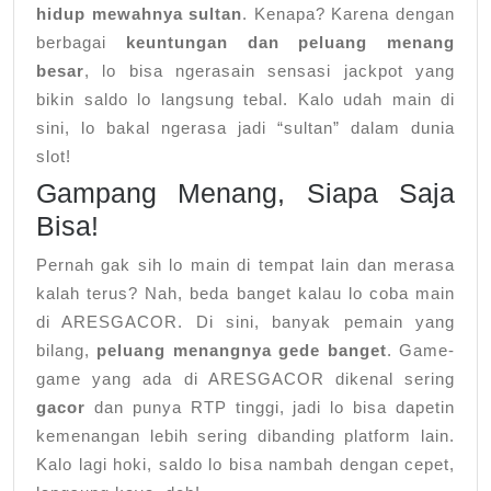
hidup mewahnya sultan
. Kenapa? Karena dengan
berbagai
keuntungan dan peluang menang
besar
, lo bisa ngerasain sensasi jackpot yang
bikin saldo lo langsung tebal. Kalo udah main di
sini, lo bakal ngerasa jadi “sultan” dalam dunia
slot!
Gampang Menang, Siapa Saja
Bisa!
Pernah gak sih lo main di tempat lain dan merasa
kalah terus? Nah, beda banget kalau lo coba main
di ARESGACOR. Di sini, banyak pemain yang
bilang,
peluang menangnya gede banget
. Game-
game yang ada di ARESGACOR dikenal sering
gacor
dan punya RTP tinggi, jadi lo bisa dapetin
kemenangan lebih sering dibanding platform lain.
Kalo lagi hoki, saldo lo bisa nambah dengan cepet,