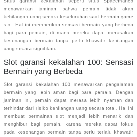
Situs garansi kekalahan seperti situs Spaceman88
menawarkan jaminan bahwa pemain tidak akan
kehilangan uang secara keseluruhan saat bermain game
slot. Hal ini memberikan sensasi bermain yang berbeda
bagi para pemain, di mana mereka dapat merasakan
kesenangan bermain tanpa perlu khawatir kehilangan
uang secara signifikan.
Slot garansi kekalahan 100: Sensasi
Bermain yang Berbeda
Slot garansi kekalahan 100 menawarkan pengalaman
bermain yang lebih aman bagi para pemain. Dengan
jaminan ini, pemain dapat merasa lebih nyaman dan
terhindar dari risiko kehilangan uang secara total. Hal ini
membuat permainan slot menjadi lebih menarik dan
menghibur bagi pemain, karena mereka dapat fokus
pada kesenangan bermain tanpa perlu terlalu khawatir