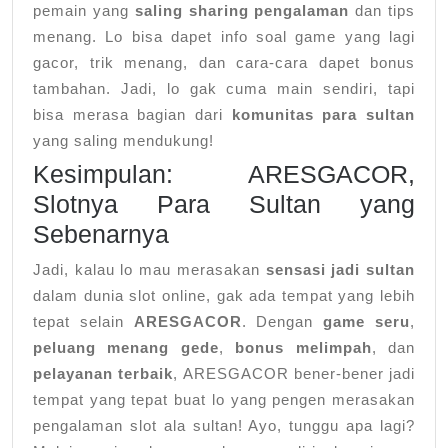
pemain yang
saling sharing pengalaman
dan tips
menang. Lo bisa dapet info soal game yang lagi
gacor, trik menang, dan cara-cara dapet bonus
tambahan. Jadi, lo gak cuma main sendiri, tapi
bisa merasa bagian dari
komunitas para sultan
yang saling mendukung!
Kesimpulan: ARESGACOR,
Slotnya Para Sultan yang
Sebenarnya
Jadi, kalau lo mau merasakan
sensasi jadi sultan
dalam dunia slot online, gak ada tempat yang lebih
tepat selain
ARESGACOR
. Dengan
game seru
,
peluang menang gede
,
bonus melimpah
, dan
pelayanan terbaik
, ARESGACOR bener-bener jadi
tempat yang tepat buat lo yang pengen merasakan
pengalaman slot ala sultan! Ayo, tunggu apa lagi?