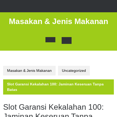
Skip
to
content
Masakan & Jenis Makanan
Open
Button
Masakan & Jenis Makanan
Uncategorized
Slot Garansi Kekalahan 100: Jaminan Keseruan Tanpa
Batas
Slot Garansi Kekalahan 100:
Jaminan Keseruan Tanpa