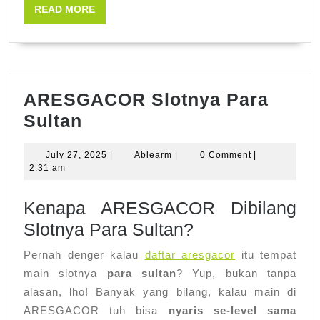
READ
READ MORE
MORE
ARESGACOR Slotnya Para
ARESGACOR
Sultan
Slotnya
July
Ablearm
July 27, 2025
|
Ablearm
|
0 Comment
|
Para
27,
2:31 am
Sultan
2025
Kenapa ARESGACOR Dibilang
Slotnya Para Sultan?
Pernah denger kalau
daftar aresgacor
itu tempat
main slotnya
para sultan
? Yup, bukan tanpa
alasan, lho! Banyak yang bilang, kalau main di
ARESGACOR tuh bisa
nyaris se-level sama