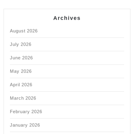
Archives
August 2026
July 2026
June 2026
May 2026
April 2026
March 2026
February 2026
January 2026