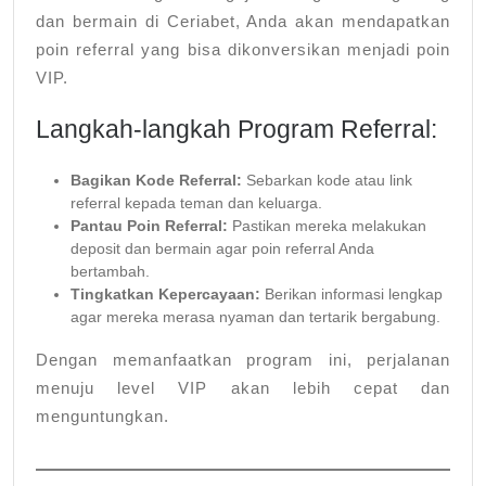
dan bermain di Ceriabet, Anda akan mendapatkan
poin referral yang bisa dikonversikan menjadi poin
VIP.
Langkah-langkah Program Referral:
Bagikan Kode Referral:
Sebarkan kode atau link
referral kepada teman dan keluarga.
Pantau Poin Referral:
Pastikan mereka melakukan
deposit dan bermain agar poin referral Anda
bertambah.
Tingkatkan Kepercayaan:
Berikan informasi lengkap
agar mereka merasa nyaman dan tertarik bergabung.
Dengan memanfaatkan program ini, perjalanan
menuju level VIP akan lebih cepat dan
menguntungkan.