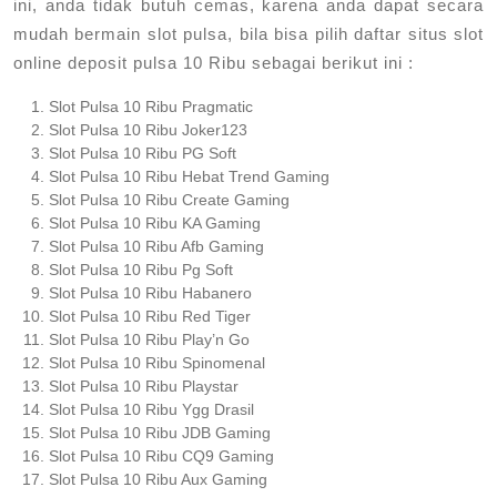
ini, anda tidak butuh cemas, karena anda dapat secara
mudah bermain slot pulsa, bila bisa pilih daftar situs slot
online deposit pulsa 10 Ribu sebagai berikut ini :
Slot Pulsa 10 Ribu Pragmatic
Slot Pulsa 10 Ribu Joker123
Slot Pulsa 10 Ribu PG Soft
Slot Pulsa 10 Ribu Hebat Trend Gaming
Slot Pulsa 10 Ribu Create Gaming
Slot Pulsa 10 Ribu KA Gaming
Slot Pulsa 10 Ribu Afb Gaming
Slot Pulsa 10 Ribu Pg Soft
Slot Pulsa 10 Ribu Habanero
Slot Pulsa 10 Ribu Red Tiger
Slot Pulsa 10 Ribu Play’n Go
Slot Pulsa 10 Ribu Spinomenal
Slot Pulsa 10 Ribu Playstar
Slot Pulsa 10 Ribu Ygg Drasil
Slot Pulsa 10 Ribu JDB Gaming
Slot Pulsa 10 Ribu CQ9 Gaming
Slot Pulsa 10 Ribu Aux Gaming