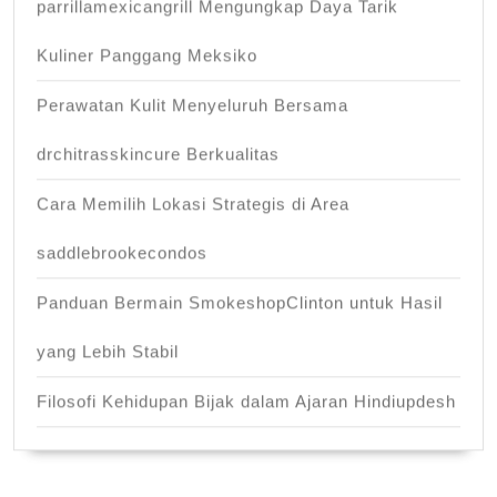
parrillamexicangrill Mengungkap Daya Tarik
Kuliner Panggang Meksiko
Perawatan Kulit Menyeluruh Bersama
drchitrasskincure Berkualitas
Cara Memilih Lokasi Strategis di Area
saddlebrookecondos
Panduan Bermain SmokeshopClinton untuk Hasil
yang Lebih Stabil
Filosofi Kehidupan Bijak dalam Ajaran Hindiupdesh