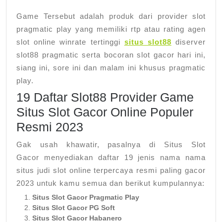
Game Tersebut adalah produk dari provider slot
pragmatic play yang memiliki rtp atau rating agen
slot online winrate tertinggi
situs slot88
diserver
slot88 pragmatic serta bocoran slot gacor hari ini,
siang ini, sore ini dan malam ini khusus pragmatic
play.
19 Daftar Slot88 Provider Game
Situs Slot Gacor Online Populer
Resmi 2023
Gak usah khawatir, pasalnya di Situs Slot
Gacor menyediakan daftar 19 jenis nama nama
situs judi slot online terpercaya resmi paling gacor
2023 untuk kamu semua dan berikut kumpulannya:
Situs Slot Gacor Pragmatic Play
Situs Slot Gacor PG Soft
Situs Slot Gacor Habanero