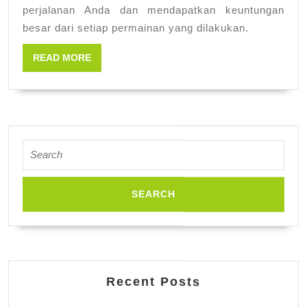
perjalanan Anda dan mendapatkan keuntungan
besar dari setiap permainan yang dilakukan.
READ
READ MORE
MORE
Search
for:
Recent Posts