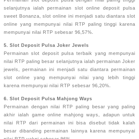
selanjutnya ialah permainan slot online deposit pulsa
sweet Bonanza, slot online ini menjadi satu diantara slot
online yang mempunyai nilai RTP paling tinggi karena
mempunyai nilai RTP sebesar 96,57%.
5. Slot Deposit Pulsa Joker Jewels
Permainan slot deposit pulsa terbaik yang mempunyai
nilai RTP paling besar selanjutnya ialah permainan Joker
jewels, permainan ini menjadi satu diantara permainan
slot online yang mempunyai nilai yang lebih tinggi
karena mempunyai nilai RTP sebesar 96,20%.
6. Slot Deposit Pulsa Mahjong Ways
Permainan dengan nilai RTP paling besar yang paling
akhir ialah game online mahjong ways, adapun untuk
nilai RTP dari permainan ini bisa disebut tidak kalah
besar dibanding permainan lainnya karena mempunyai
nilai RTP yakni sebesar 96%.