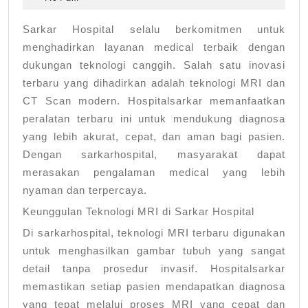
CT
2025
Sarkar Hospital selalu berkomitmen untuk
Scan
menghadirkan layanan medical terbaik dengan
Terba
dukungan teknologi canggih. Salah satu inovasi
di
terbaru yang dihadirkan adalah teknologi MRI dan
Sarka
CT Scan modern. Hospitalsarkar memanfaatkan
Hospi
peralatan terbaru ini untuk mendukung diagnosa
yang lebih akurat, cepat, dan aman bagi pasien.
Dengan sarkarhospital, masyarakat dapat
merasakan pengalaman medical yang lebih
nyaman dan terpercaya.
Keunggulan Teknologi MRI di Sarkar Hospital
Di sarkarhospital, teknologi MRI terbaru digunakan
untuk menghasilkan gambar tubuh yang sangat
detail tanpa prosedur invasif. Hospitalsarkar
memastikan setiap pasien mendapatkan diagnosa
yang tepat melalui proses MRI yang cepat dan