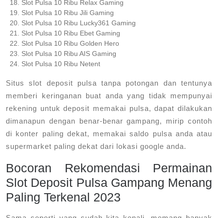
Slot Pulsa 10 Ribu Relax Gaming
Slot Pulsa 10 Ribu Jili Gaming
Slot Pulsa 10 Ribu Lucky361 Gaming
Slot Pulsa 10 Ribu Ebet Gaming
Slot Pulsa 10 Ribu Golden Hero
Slot Pulsa 10 Ribu AIS Gaming
Slot Pulsa 10 Ribu Netent
Situs slot deposit pulsa tanpa potongan dan tentunya
memberi keringanan buat anda yang tidak mempunyai
rekening untuk deposit memakai pulsa, dapat dilakukan
dimanapun dengan benar-benar gampang, mirip contoh
di konter paling dekat, memakai saldo pulsa anda atau
supermarket paling dekat dari lokasi google anda.
Bocoran Rekomendasi Permainan
Slot Deposit Pulsa Gampang Menang
Paling Terkenal 2023
Sama seperti yang sudah kita kenali, memang banyak