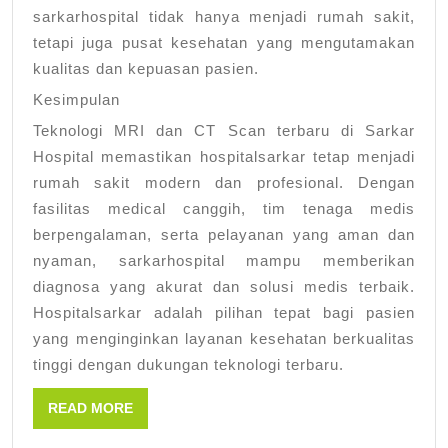
sarkarhospital tidak hanya menjadi rumah sakit,
tetapi juga pusat kesehatan yang mengutamakan
kualitas dan kepuasan pasien.
Kesimpulan
Teknologi MRI dan CT Scan terbaru di Sarkar
Hospital memastikan hospitalsarkar tetap menjadi
rumah sakit modern dan profesional. Dengan
fasilitas medical canggih, tim tenaga medis
berpengalaman, serta pelayanan yang aman dan
nyaman, sarkarhospital mampu memberikan
diagnosa yang akurat dan solusi medis terbaik.
Hospitalsarkar adalah pilihan tepat bagi pasien
yang menginginkan layanan kesehatan berkualitas
tinggi dengan dukungan teknologi terbaru.
READ
READ MORE
MORE