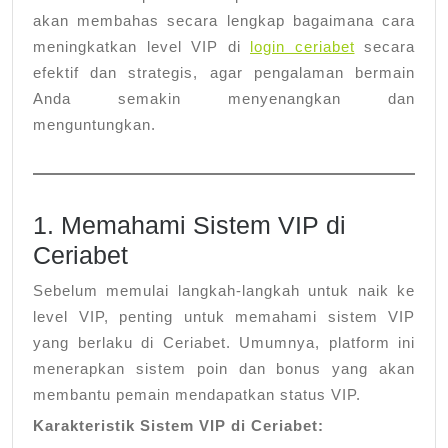
akan membahas secara lengkap bagaimana cara
Lebih
meningkatkan level VIP di
login ceriabet
secara
Maksimal
efektif dan strategis, agar pengalaman bermain
Anda semakin menyenangkan dan
menguntungkan.
1. Memahami Sistem VIP di
Ceriabet
Sebelum memulai langkah-langkah untuk naik ke
level VIP, penting untuk memahami sistem VIP
yang berlaku di Ceriabet. Umumnya, platform ini
menerapkan sistem poin dan bonus yang akan
membantu pemain mendapatkan status VIP.
Karakteristik Sistem VIP di Ceriabet: