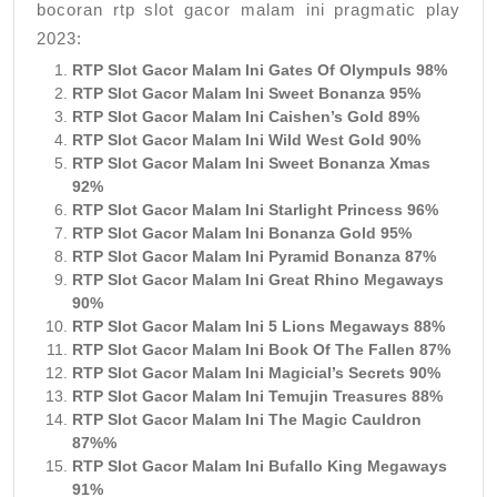
bocoran rtp slot gacor malam ini pragmatic play
2023:
RTP Slot Gacor Malam Ini Gates Of Olympuls 98%
RTP Slot Gacor Malam Ini Sweet Bonanza 95%
RTP Slot Gacor Malam Ini Caishen’s Gold 89%
RTP Slot Gacor Malam Ini Wild West Gold 90%
RTP Slot Gacor Malam Ini Sweet Bonanza Xmas
92%
RTP Slot Gacor Malam Ini Starlight Princess 96%
RTP Slot Gacor Malam Ini Bonanza Gold 95%
RTP Slot Gacor Malam Ini Pyramid Bonanza 87%
RTP Slot Gacor Malam Ini Great Rhino Megaways
90%
RTP Slot Gacor Malam Ini 5 Lions Megaways 88%
RTP Slot Gacor Malam Ini Book Of The Fallen 87%
RTP Slot Gacor Malam Ini Magicial’s Secrets 90%
RTP Slot Gacor Malam Ini Temujin Treasures 88%
RTP Slot Gacor Malam Ini The Magic Cauldron
87%%
RTP Slot Gacor Malam Ini Bufallo King Megaways
91%