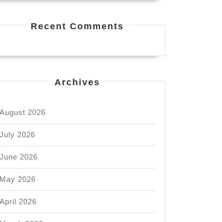
Recent Comments
Archives
August 2026
July 2026
June 2026
May 2026
April 2026