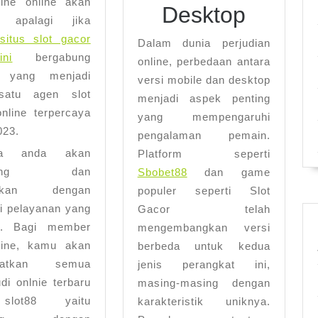
line online akan
Desktop
ta apalagi jika
situs slot gacor
Dalam dunia perjudian
ni
bergabung
online, perbedaan antara
 yang menjadi
versi mobile dan desktop
satu agen slot
menjadi aspek penting
online terpercaya
yang mempengaruhi
023.
pengalaman pemain.
nya anda akan
Platform seperti
ntung dan
Sbobet88
dan game
jakan dengan
populer seperti Slot
i pelayanan yang
Gacor telah
ia. Bagi member
mengembangkan versi
line, kamu akan
berbeda untuk kedua
patkan semua
jenis perangkat ini,
di onlnie terbaru
masing-masing dengan
slot88 yaitu
karakteristik uniknya.