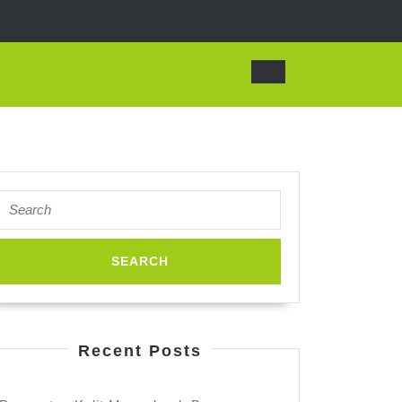
Search
for:
Recent Posts