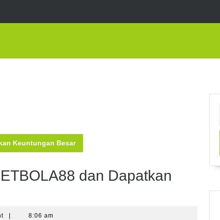
kan Keuntungan Besar
ANETBOLA88 dan Dapatkan
nt
|
8:06 am