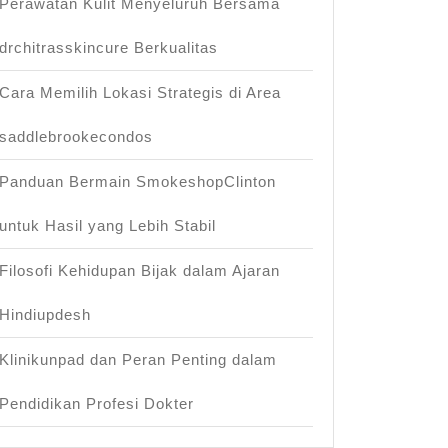
Perawatan Kulit Menyeluruh Bersama
drchitrasskincure Berkualitas
Cara Memilih Lokasi Strategis di Area
saddlebrookecondos
Panduan Bermain SmokeshopClinton
untuk Hasil yang Lebih Stabil
Filosofi Kehidupan Bijak dalam Ajaran
Hindiupdesh
Klinikunpad dan Peran Penting dalam
Pendidikan Profesi Dokter