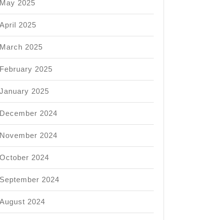
May 2025
April 2025
March 2025
February 2025
January 2025
December 2024
November 2024
October 2024
September 2024
August 2024