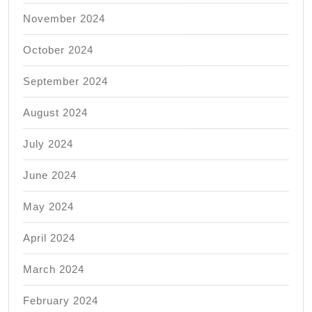
November 2024
October 2024
September 2024
August 2024
July 2024
June 2024
May 2024
April 2024
March 2024
February 2024