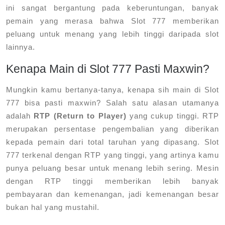
ini sangat bergantung pada keberuntungan, banyak
pemain yang merasa bahwa Slot 777 memberikan
peluang untuk menang yang lebih tinggi daripada slot
lainnya.
Kenapa Main di Slot 777 Pasti Maxwin?
Mungkin kamu bertanya-tanya, kenapa sih main di Slot
777 bisa pasti maxwin? Salah satu alasan utamanya
adalah
RTP (Return to Player)
yang cukup tinggi. RTP
merupakan persentase pengembalian yang diberikan
kepada pemain dari total taruhan yang dipasang. Slot
777 terkenal dengan RTP yang tinggi, yang artinya kamu
punya peluang besar untuk menang lebih sering. Mesin
dengan RTP tinggi memberikan lebih banyak
pembayaran dan kemenangan, jadi kemenangan besar
bukan hal yang mustahil.