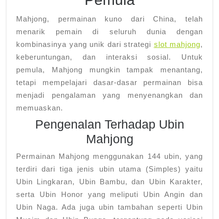
Mahjong, permainan kuno dari China, telah
menarik pemain di seluruh dunia dengan
kombinasinya yang unik dari strategi
slot mahjong
,
keberuntungan, dan interaksi sosial. Untuk
pemula, Mahjong mungkin tampak menantang,
tetapi mempelajari dasar-dasar permainan bisa
menjadi pengalaman yang menyenangkan dan
memuaskan.
Pengenalan Terhadap Ubin
Mahjong
Permainan Mahjong menggunakan 144 ubin, yang
terdiri dari tiga jenis ubin utama (Simples) yaitu
Ubin Lingkaran, Ubin Bambu, dan Ubin Karakter,
serta Ubin Honor yang meliputi Ubin Angin dan
Ubin Naga. Ada juga ubin tambahan seperti Ubin