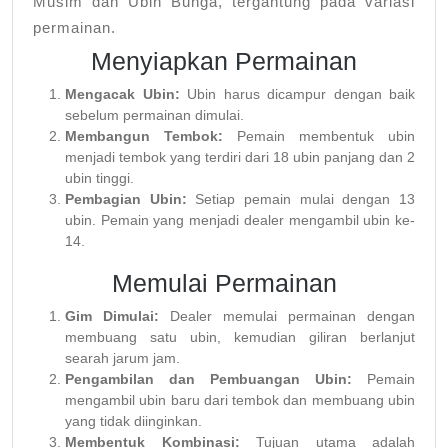
Musim dan Ubin Bunga, tergantung pada variasi
permainan.
Menyiapkan Permainan
Mengacak Ubin:
Ubin harus dicampur dengan baik
sebelum permainan dimulai.
Membangun Tembok:
Pemain membentuk ubin
menjadi tembok yang terdiri dari 18 ubin panjang dan 2
ubin tinggi.
Pembagian Ubin:
Setiap pemain mulai dengan 13
ubin. Pemain yang menjadi dealer mengambil ubin ke-
14.
Memulai Permainan
Gim Dimulai:
Dealer memulai permainan dengan
membuang satu ubin, kemudian giliran berlanjut
searah jarum jam.
Pengambilan dan Pembuangan Ubin:
Pemain
mengambil ubin baru dari tembok dan membuang ubin
yang tidak diinginkan.
Membentuk Kombinasi:
Tujuan utama adalah