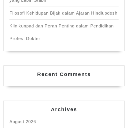
yang Lebih Stabil
Filosofi Kehidupan Bijak dalam Ajaran Hindiupdesh
Klinikunpad dan Peran Penting dalam Pendidikan
Profesi Dokter
Recent Comments
Archives
August 2026