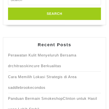
for:
Recent Posts
Perawatan Kulit Menyeluruh Bersama
drchitrasskincure Berkualitas
Cara Memilih Lokasi Strategis di Area
saddlebrookecondos
Panduan Bermain SmokeshopClinton untuk Hasil