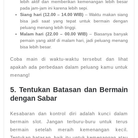
lebih aktif dan memberikan kemenangan lebih besar
pada jam-jam ini karena lebih sepi.
Siang hari (12.00 – 14.00 WIB)
– Waktu makan siang
bisa jadi saat yang tepat untuk bermain dengan
peluang menang lebih tinggi.
Malam hari (22.00 – 00.00 WIB)
– Biasanya banyak
pemain yang aktif di malam hari, jadi peluang menang
bisa lebih besar.
Coba main di waktu-waktu tersebut dan lihat
apakah ada perbedaan dalam peluang kamu untuk
menang!
5. Tentukan Batasan dan Bermain
dengan Sabar
Kesabaran dan kontrol diri adalah kunci dalam
bermain slot. Jangan terburu-buru untuk terus
bermain setelah meraih kemenangan kecil.
Tentukan batasan, baik itu untuk kemenangan atau