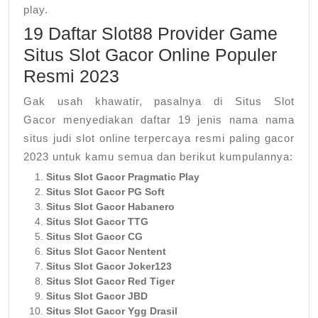
play.
19 Daftar Slot88 Provider Game
Situs Slot Gacor Online Populer
Resmi 2023
Gak usah khawatir, pasalnya di Situs Slot
Gacor menyediakan daftar 19 jenis nama nama
situs judi slot online terpercaya resmi paling gacor
2023 untuk kamu semua dan berikut kumpulannya:
Situs Slot Gacor Pragmatic Play
Situs Slot Gacor PG Soft
Situs Slot Gacor Habanero
Situs Slot Gacor TTG
Situs Slot Gacor CG
Situs Slot Gacor Nentent
Situs Slot Gacor Joker123
Situs Slot Gacor Red Tiger
Situs Slot Gacor JBD
Situs Slot Gacor Ygg Drasil