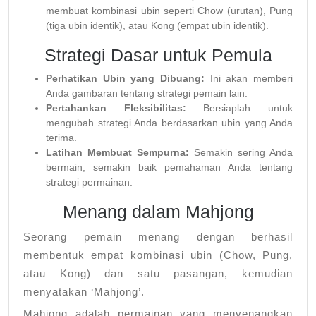
membuat kombinasi ubin seperti Chow (urutan), Pung
(tiga ubin identik), atau Kong (empat ubin identik).
Strategi Dasar untuk Pemula
Perhatikan Ubin yang Dibuang:
Ini akan memberi
Anda gambaran tentang strategi pemain lain.
Pertahankan Fleksibilitas:
Bersiaplah untuk
mengubah strategi Anda berdasarkan ubin yang Anda
terima.
Latihan Membuat Sempurna:
Semakin sering Anda
bermain, semakin baik pemahaman Anda tentang
strategi permainan.
Menang dalam Mahjong
Seorang pemain menang dengan berhasil
membentuk empat kombinasi ubin (Chow, Pung,
atau Kong) dan satu pasangan, kemudian
menyatakan ‘Mahjong’.
Mahjong adalah permainan yang menyenangkan