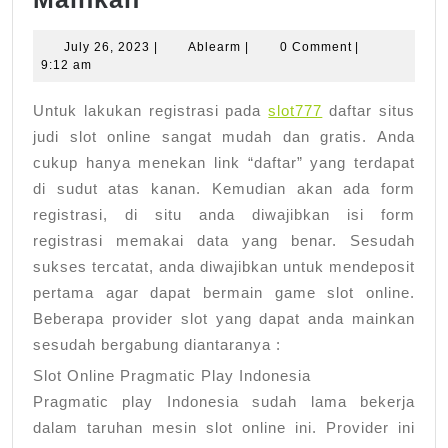
Daftar
July
Ablearm
July 26, 2023
|
Ablearm
|
0 Comment
|
8
26,
9:12 am
Situs
2023
Untuk lakukan registrasi pada
slot777
daftar situs
Judi
judi slot online sangat mudah dan gratis. Anda
Slot
cukup hanya menekan link “daftar” yang terdapat
Online
di sudut atas kanan. Kemudian akan ada form
Terpercaya
registrasi, di situ anda diwajibkan isi form
dan
registrasi memakai data yang benar. Sesudah
Terbaik
sukses tercatat, anda diwajibkan untuk mendeposit
pertama agar dapat bermain game slot online.
yang
Beberapa provider slot yang dapat anda mainkan
Wajib
sesudah bergabung diantaranya :
Anda
Slot Online Pragmatic Play Indonesia
Mainkan
Pragmatic play Indonesia sudah lama bekerja
dalam taruhan mesin slot online ini. Provider ini