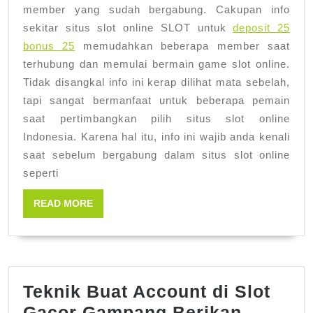
member yang sudah bergabung. Cakupan info
sekitar situs slot online SLOT untuk
deposit 25
bonus 25
memudahkan beberapa member saat
terhubung dan memulai bermain game slot online.
Tidak disangkal info ini kerap dilihat mata sebelah,
tapi sangat bermanfaat untuk beberapa pemain
saat pertimbangkan pilih situs slot online
Indonesia. Karena hal itu, info ini wajib anda kenali
saat sebelum bergabung dalam situs slot online
seperti
READ
READ MORE
MORE
Teknik Buat Account di Slot
Gacor Gampang Berikan