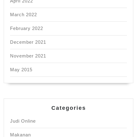
April 2022
March 2022
February 2022
December 2021
November 2021
May 2015
Categories
Judi Online
Makanan