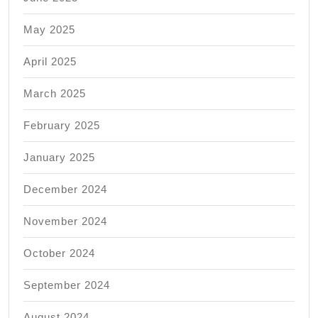
May 2025
April 2025
March 2025
February 2025
January 2025
December 2024
November 2024
October 2024
September 2024
August 2024