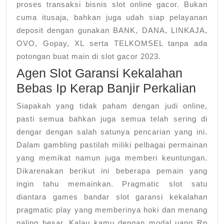
proses transaksi bisnis slot online gacor. Bukan
cuma itusaja, bahkan juga udah siap pelayanan
deposit dengan gunakan BANK, DANA, LINKAJA,
OVO, Gopay, XL serta TELKOMSEL tanpa ada
potongan buat main di slot gacor 2023.
Agen Slot Garansi Kekalahan
Bebas Ip Kerap Banjir Perkalian
Siapakah yang tidak paham dengan judi online,
pasti semua bahkan juga semua telah sering di
dengar dengan salah satunya pencarian yang ini.
Dalam gambling pastilah miliki pelbagai permainan
yang memikat namun juga memberi keuntungan.
Dikarenakan berikut ini beberapa pemain yang
ingin tahu memainkan. Pragmatic slot satu
diantara games bandar slot garansi kekalahan
pragmatic play yang memberinya hoki dan menang
paling besar. Kalau kamu dengan modal uang Rp