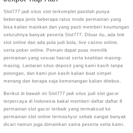
Slot777 jadi situs slot terkomplet pastilah punya
beberapa jenis beberapa ratus mode permainan yang
bisa kalian mainkan dan yang pasti memberi keuntungan
seluruhnya banyak peserta Slot777. Diluar itu, ada link
slot online dan ada pula judi bola, live casino online,
serta poker online. Pemain dapat puas memilik
permainan yang sesuai hasrat serta keahlian masing-
masing. Lantaran situs deposit yang kami kasih tanpa
potongan, dan kami pun kasih kalian buat simpel
menang dan berapa saja kemenangan kalian ditebus.
Berikut di bawah ini Slot777 jadi situs judi slot gacor
terpercaya di Indonesia bakal memberi daftar daftar 8
permainan slot gacor terbaik yang termaksud ke
permainan slot online termashyur sebab sangat banyak
dicari namun juga dimainkan sama peserta setia kami.