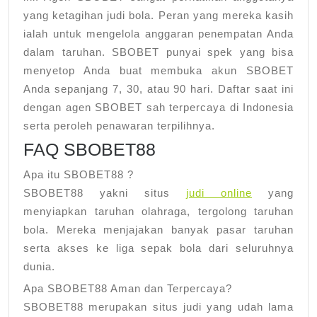
yang ketagihan judi bola. Peran yang mereka kasih
ialah untuk mengelola anggaran penempatan Anda
dalam taruhan. SBOBET punyai spek yang bisa
menyetop Anda buat membuka akun SBOBET
Anda sepanjang 7, 30, atau 90 hari. Daftar saat ini
dengan agen SBOBET sah terpercaya di Indonesia
serta peroleh penawaran terpilihnya.
FAQ SBOBET88
Apa itu SBOBET88 ?
SBOBET88 yakni situs
judi online
yang
menyiapkan taruhan olahraga, tergolong taruhan
bola. Mereka menjajakan banyak pasar taruhan
serta akses ke liga sepak bola dari seluruhnya
dunia.
Apa SBOBET88 Aman dan Terpercaya?
SBOBET88 merupakan situs judi yang udah lama