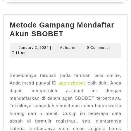
Metode Gampang Mendaftar
Metode
Akun SBOBET
Gampang
January
Ablearm
January 2, 2024
|
Ablearm
|
0 Comment
|
Mendaftar
2,
7:11 am
Akun
2024
SBOBET
Sebelumnya taruhan pada taruhan bola online,
Anda mesti punyai ID
agen sbobet
lebih dulu. Anda
dapat memperoleh account ini dengan
mendaftarkan di dalam agen SBOBET terpercaya.
Tekniknya sangatlah simpel dan cuma butuh waktu
kurang dari 5 menit. Cukup isi beberapa data
absah di formulir registrasi, satu diantaranya
kriteria terutamanya yaitu calon anggota harus