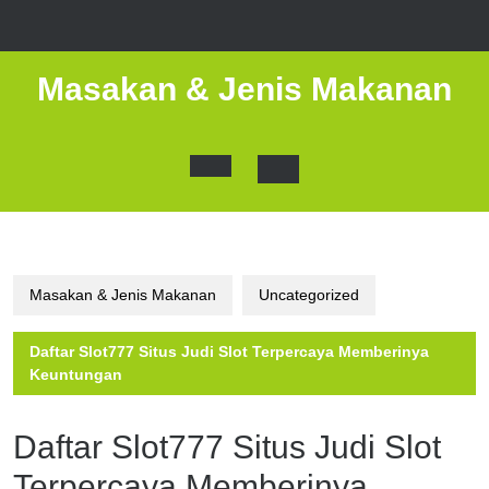
Skip
to
content
Masakan & Jenis Makanan
Open
Button
Masakan & Jenis Makanan
Uncategorized
Daftar Slot777 Situs Judi Slot Terpercaya Memberinya
Keuntungan
Daftar Slot777 Situs Judi Slot
Terpercaya Memberinya