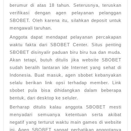
berumur di atas 18 tahun. Seterusnya, teruskan
verifikasi dengan agen pelayanan pelanggan
SBOBET. Oleh karena itu, silahkan deposit untuk
mengawali taruhan.
Anggota dapat mendapat pelayanan percakapan
waktu fakta dari SBOBET Center. Situs penting
SBOBET disinyalir paduan biru biru tua dan muda.
Akan tetapi, butuh ditulis jika website SBOBET
sudah beralih lantaran ide Internet yang sehat di
Indonesia. Buat masuk, agen sbobet kebanyakan
selalu berikan link opsi terhadap member. Link
sbobet pula bisa dihidangkan dalam beberapa
bentuk, dari desktop ke seluler.
Berharap ditulis kalau anggota SBOBET mesti
menyadari semuanya ketentuan serta akibat
negatif yang terturut waktu main games di website
ini. Agen SBOBET sangat perhatikan anggotanya