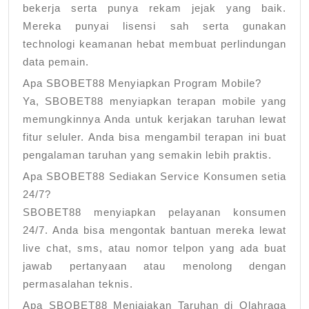
bekerja serta punya rekam jejak yang baik.
Mereka punyai lisensi sah serta gunakan
technologi keamanan hebat membuat perlindungan
data pemain.
Apa SBOBET88 Menyiapkan Program Mobile?
Ya, SBOBET88 menyiapkan terapan mobile yang
memungkinnya Anda untuk kerjakan taruhan lewat
fitur seluler. Anda bisa mengambil terapan ini buat
pengalaman taruhan yang semakin lebih praktis.
Apa SBOBET88 Sediakan Service Konsumen setia
24/7?
SBOBET88 menyiapkan pelayanan konsumen
24/7. Anda bisa mengontak bantuan mereka lewat
live chat, sms, atau nomor telpon yang ada buat
jawab pertanyaan atau menolong dengan
permasalahan teknis.
Apa SBOBET88 Menjajakan Taruhan di Olahraga