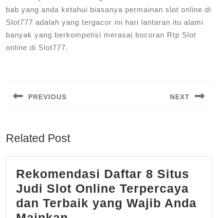
bab yang anda ketahui biasanya permainan slot online di
Slot777 adalah yang tergacor ini hari lantaran itu alami
banyak yang berkompetisi merasai bocoran Rtp Slot
online di Slot777.
Post
navigation
PREVIOUS
NEXT
Previous
Next
post:
post:
Related Post
Rekomendasi Daftar 8 Situs
Judi Slot Online Terpercaya
dan Terbaik yang Wajib Anda
Rekomendasi
Mainkan