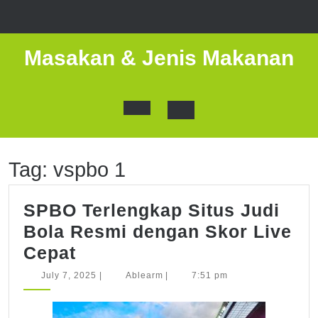
Skip
to
content
Masakan & Jenis Makanan
Open
Button
Tag:
vspbo 1
SPBO Terlengkap Situs Judi
Bola Resmi dengan Skor Live
SPBO
Cepat
Terlengkap
July
Ablearm
July 7, 2025
|
Ablearm
|
7:51 pm
7,
Situs
2025
Judi