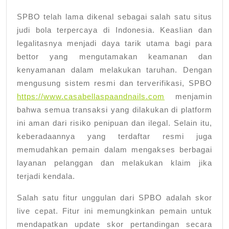
SPBO telah lama dikenal sebagai salah satu situs
judi bola terpercaya di Indonesia. Keaslian dan
legalitasnya menjadi daya tarik utama bagi para
bettor yang mengutamakan keamanan dan
kenyamanan dalam melakukan taruhan. Dengan
mengusung sistem resmi dan terverifikasi, SPBO
https://www.casabellaspaandnails.com
menjamin
bahwa semua transaksi yang dilakukan di platform
ini aman dari risiko penipuan dan ilegal. Selain itu,
keberadaannya yang terdaftar resmi juga
memudahkan pemain dalam mengakses berbagai
layanan pelanggan dan melakukan klaim jika
terjadi kendala.
Salah satu fitur unggulan dari SPBO adalah skor
live cepat. Fitur ini memungkinkan pemain untuk
mendapatkan update skor pertandingan secara