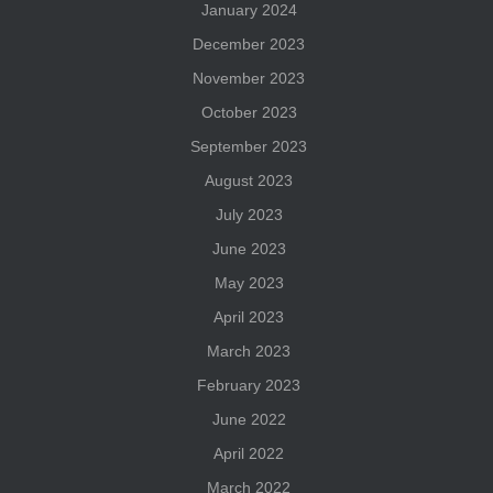
January 2024
December 2023
November 2023
October 2023
September 2023
August 2023
July 2023
June 2023
May 2023
April 2023
March 2023
February 2023
June 2022
April 2022
March 2022