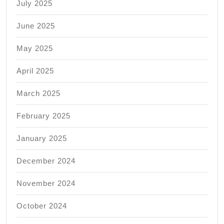
July 2025
June 2025
May 2025
April 2025
March 2025
February 2025
January 2025
December 2024
November 2024
October 2024