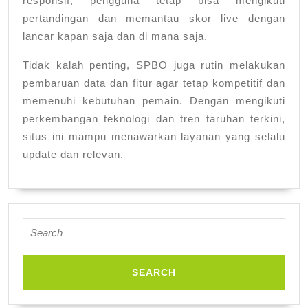
responsif, pengguna tetap bisa mengikuti
pertandingan dan memantau skor live dengan
lancar kapan saja dan di mana saja.
Tidak kalah penting, SPBO juga rutin melakukan
pembaruan data dan fitur agar tetap kompetitif dan
memenuhi kebutuhan pemain. Dengan mengikuti
perkembangan teknologi dan tren taruhan terkini,
situs ini mampu menawarkan layanan yang selalu
update dan relevan.
Search
for: