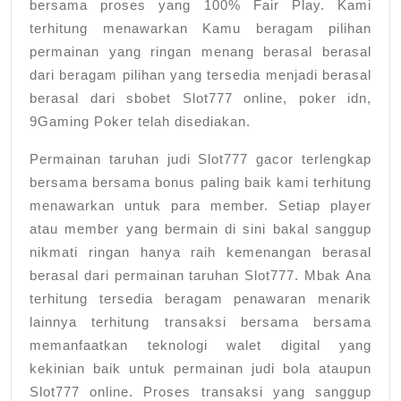
bersama proses yang 100% Fair Play. Kami
terhitung menawarkan Kamu beragam pilihan
permainan yang ringan menang berasal berasal
dari beragam pilihan yang tersedia menjadi berasal
berasal dari sbobet Slot777 online, poker idn,
9Gaming Poker telah disediakan.
Permainan taruhan judi Slot777 gacor terlengkap
bersama bersama bonus paling baik kami terhitung
menawarkan untuk para member. Setiap player
atau member yang bermain di sini bakal sanggup
nikmati ringan hanya raih kemenangan berasal
berasal dari permainan taruhan Slot777. Mbak Ana
terhitung tersedia beragam penawaran menarik
lainnya terhitung transaksi bersama bersama
memanfaatkan teknologi walet digital yang
kekinian baik untuk permainan judi bola ataupun
Slot777 online. Proses transaksi yang sanggup