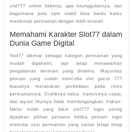
slot777 online bekerja, apa keunggulannya, dan
bagaimana pola spin stabil bisa bantu kamu
menikmati permainan dengan lebih terarah.
Memahami Karakter Slot77 dalam
Dunia Game Digital
Slot77 dikenal sebagai kategori permainan yang
mudah dipahami, tapi tetap menawarkan
pengalaman bermain yang dinamis. Mayoritas
pemain yang sudah mencoba slot gacor 777
biasanya merasakan perbedaan pada ritme
permainannya. Grafiknya halus, transisinya cepat,
dan layout fiturnya tidak membingungkan. Faktor-
faktor inilah yang bikin slot777 login sering
dijadikan pilihan pertama ketika pemain ingin
memulai sesi permainan yang santai tetapi tetap