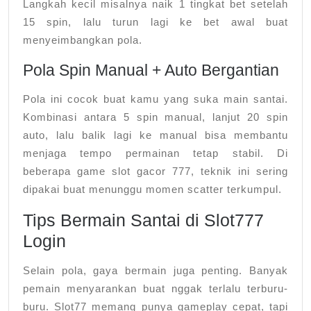
Langkah kecil misalnya naik 1 tingkat bet setelah
15 spin, lalu turun lagi ke bet awal buat
menyeimbangkan pola.
Pola Spin Manual + Auto Bergantian
Pola ini cocok buat kamu yang suka main santai.
Kombinasi antara 5 spin manual, lanjut 20 spin
auto, lalu balik lagi ke manual bisa membantu
menjaga tempo permainan tetap stabil. Di
beberapa game slot gacor 777, teknik ini sering
dipakai buat menunggu momen scatter terkumpul.
Tips Bermain Santai di Slot777
Login
Selain pola, gaya bermain juga penting. Banyak
pemain menyarankan buat nggak terlalu terburu-
buru. Slot77 memang punya gameplay cepat, tapi