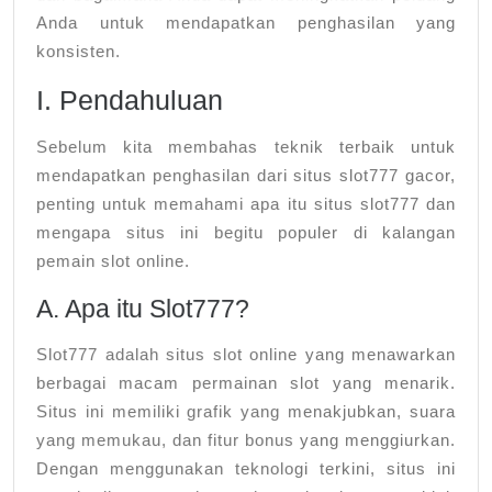
Anda untuk mendapatkan penghasilan yang
konsisten.
I. Pendahuluan
Sebelum kita membahas teknik terbaik untuk
mendapatkan penghasilan dari situs slot777 gacor,
penting untuk memahami apa itu situs slot777 dan
mengapa situs ini begitu populer di kalangan
pemain slot online.
A. Apa itu Slot777?
Slot777 adalah situs slot online yang menawarkan
berbagai macam permainan slot yang menarik.
Situs ini memiliki grafik yang menakjubkan, suara
yang memukau, dan fitur bonus yang menggiurkan.
Dengan menggunakan teknologi terkini, situs ini