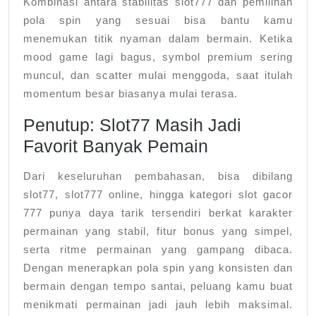
Kombinasi antara stabilitas slot777 dan pemilihan
pola spin yang sesuai bisa bantu kamu
menemukan titik nyaman dalam bermain. Ketika
mood game lagi bagus, symbol premium sering
muncul, dan scatter mulai menggoda, saat itulah
momentum besar biasanya mulai terasa.
Penutup: Slot77 Masih Jadi
Favorit Banyak Pemain
Dari keseluruhan pembahasan, bisa dibilang
slot77, slot777 online, hingga kategori slot gacor
777 punya daya tarik tersendiri berkat karakter
permainan yang stabil, fitur bonus yang simpel,
serta ritme permainan yang gampang dibaca.
Dengan menerapkan pola spin yang konsisten dan
bermain dengan tempo santai, peluang kamu buat
menikmati permainan jadi jauh lebih maksimal.