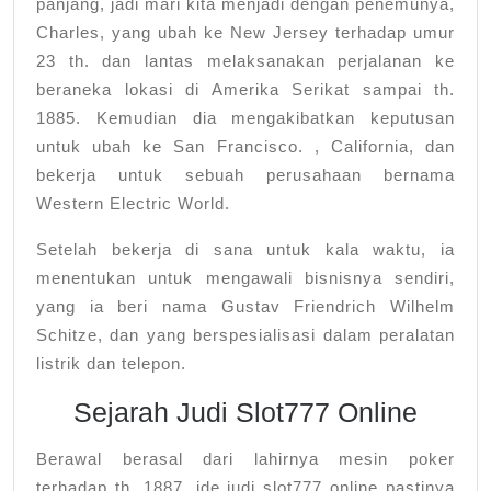
panjang, jadi mari kita menjadi dengan penemunya,
Charles, yang ubah ke New Jersey terhadap umur
23 th. dan lantas melaksanakan perjalanan ke
beraneka lokasi di Amerika Serikat sampai th.
1885. Kemudian dia mengakibatkan keputusan
untuk ubah ke San Francisco. , California, dan
bekerja untuk sebuah perusahaan bernama
Western Electric World.
Setelah bekerja di sana untuk kala waktu, ia
menentukan untuk mengawali bisnisnya sendiri,
yang ia beri nama Gustav Friendrich Wilhelm
Schitze, dan yang berspesialisasi dalam peralatan
listrik dan telepon.
Sejarah Judi Slot777 Online
Berawal berasal dari lahirnya mesin poker
terhadap th. 1887, ide judi slot777 online pastinya