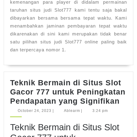
kemenangan para player di didalam permainan
taruhan situs judi Slot777 kami tentu saja bakal
dibayarkan bersama bersama tepat waktu. Kami
menambahkan jaminan pembayaran tepat waktu
dikarenakan di sini kami merupakan tidak benar
satu pilihan situs judi Slot777 online paling baik
dan terpercaya nomor 1.
Teknik Bermain di Situs Slot
Gacor 777 untuk Peningkatan
Tekn
Pendapatan yang Signifikan
Ber
October
Ablearm
October 24, 2023
|
Ablearm
|
3:24 pm
24,
di
2023
Teknik Bermain di Situs Slot
Situ