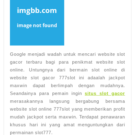
di
Laman
Slot777
Google menjadi wadah untuk mencari website slot
gacor terbaru bagi para penikmat website slot
online. Untungnya dari bermain slot online di
website slot gacor 777slot ini adaalah jackpot
maxwin dapat berlimpah dengan mudahnya.
Seandainya para pemain ingin
situs slot gacor
merasakannya langsung bergabung bersama
website slot online 777slot yang memberikan profit
mudah jackpot serta maxwin. Terdapat penawaran
khusus hari ini yang amat menguntungkan dari
permainan slot777.