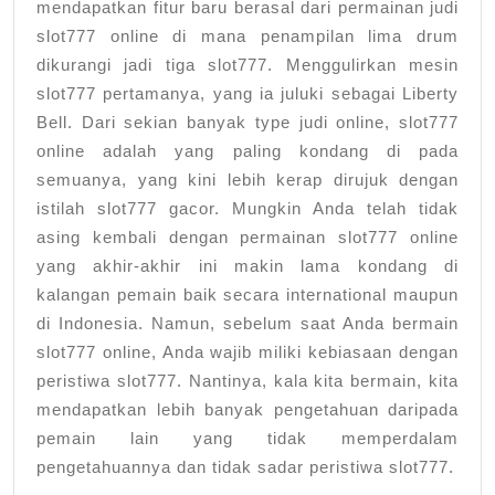
mendapatkan fitur baru berasal dari permainan judi
slot777 online di mana penampilan lima drum
dikurangi jadi tiga slot777. Menggulirkan mesin
slot777 pertamanya, yang ia juluki sebagai Liberty
Bell. Dari sekian banyak type judi online, slot777
online adalah yang paling kondang di pada
semuanya, yang kini lebih kerap dirujuk dengan
istilah slot777 gacor. Mungkin Anda telah tidak
asing kembali dengan permainan slot777 online
yang akhir-akhir ini makin lama kondang di
kalangan pemain baik secara international maupun
di Indonesia. Namun, sebelum saat Anda bermain
slot777 online, Anda wajib miliki kebiasaan dengan
peristiwa slot777. Nantinya, kala kita bermain, kita
mendapatkan lebih banyak pengetahuan daripada
pemain lain yang tidak memperdalam
pengetahuannya dan tidak sadar peristiwa slot777.