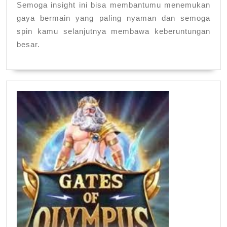
Semoga insight ini bisa membantumu menemukan
gaya bermain yang paling nyaman dan semoga
spin kamu selanjutnya membawa keberuntungan
besar.