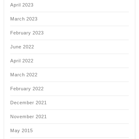
April 2023
March 2023
February 2023
June 2022
April 2022
March 2022
February 2022
December 2021
November 2021
May 2015