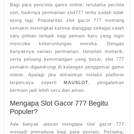
2025
Bagi para pencinta game online, terutama pecinta
Onlin
slot, hadirnya permainan slot777 tentu sudah tidak
yang
asing lagi. Popularitas slot gacor 777 memang
Wajib
semakin meningkat karena dianggap sebagai salah
Dicob
satu pilihan terbaik bagi pemain baru yang ingin
Pema
mencoba keberuntungan mereka. Dengan
Baru
banyaknya variasi permainan, tampilan menarik,
serta peluang kemenangan yang besar, slot 777
semakin digandrungi di kalangan penggemar game
online. Apalagi jika dimainkan melalui platform
terpercaya seperti
MAUSLOT
, pengalaman
bermain jadi lebih seru dan aman.
Mengapa Slot Gacor 777 Begitu
Populer?
Ada banyak alasan mengapa slot gacor 777
menjadi primadona bagi para pemain. Pertama,