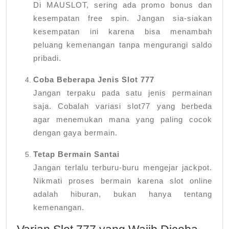
Di MAUSLOT, sering ada promo bonus dan
kesempatan free spin. Jangan sia-siakan
kesempatan ini karena bisa menambah
peluang kemenangan tanpa mengurangi saldo
pribadi.
Coba Beberapa Jenis Slot 777
Jangan terpaku pada satu jenis permainan
saja. Cobalah variasi slot77 yang berbeda
agar menemukan mana yang paling cocok
dengan gaya bermain.
Tetap Bermain Santai
Jangan terlalu terburu-buru mengejar jackpot.
Nikmati proses bermain karena slot online
adalah hiburan, bukan hanya tentang
kemenangan.