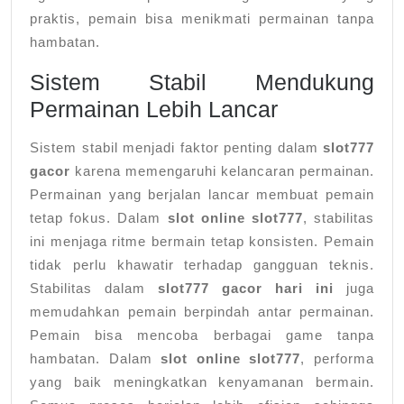
praktis, pemain bisa menikmati permainan tanpa
hambatan.
Sistem Stabil Mendukung
Permainan Lebih Lancar
Sistem stabil menjadi faktor penting dalam
slot777
gacor
karena memengaruhi kelancaran permainan.
Permainan yang berjalan lancar membuat pemain
tetap fokus. Dalam
slot online slot777
, stabilitas
ini menjaga ritme bermain tetap konsisten. Pemain
tidak perlu khawatir terhadap gangguan teknis.
Stabilitas dalam
slot777 gacor hari ini
juga
memudahkan pemain berpindah antar permainan.
Pemain bisa mencoba berbagai game tanpa
hambatan. Dalam
slot online slot777
, performa
yang baik meningkatkan kenyamanan bermain.