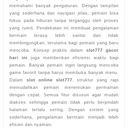
memahami banyak pengaturan. Dengan tampilan
yang sederhana dan navigasi jelas, pemain bisa
fokus pada hiburan tanpa terganggu oleh proses
yang rumit. Pendekatan ini membuat pengalaman
bermain terasa lebih santai dan tidak
membingungkan, terutama bagi pemain yang baru
mencoba. Konsep praktis dalam
slot777 gacor
hari ini
juga memberikan efisiensi waktu bagi
pemain. Banyak pemain ingin langsung mencoba
game favorit tanpa harus membuka banyak menu.
Dalam
slot online slot777
, struktur yang rapi
memudahkan pemain menemukan permainan
dengan cepat. Semua fitur disusun agar mudah
diakses sehingga pemain tidak perlu berpindah
halaman terlalu sering. Dengan sistem yang
sederhana, pengalaman bermain menjadi lebih
efisien dan nyaman.