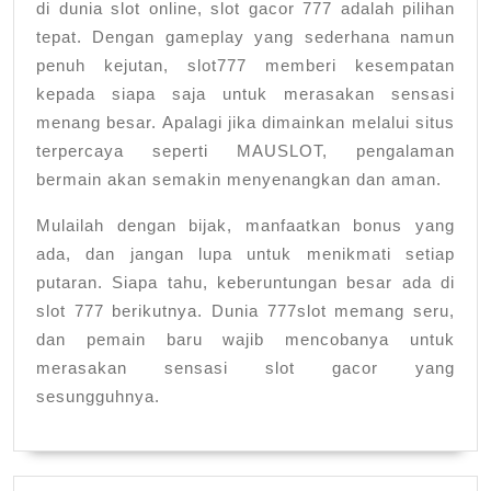
di dunia slot online, slot gacor 777 adalah pilihan
tepat. Dengan gameplay yang sederhana namun
penuh kejutan, slot777 memberi kesempatan
kepada siapa saja untuk merasakan sensasi
menang besar. Apalagi jika dimainkan melalui situs
terpercaya seperti MAUSLOT, pengalaman
bermain akan semakin menyenangkan dan aman.
Mulailah dengan bijak, manfaatkan bonus yang
ada, dan jangan lupa untuk menikmati setiap
putaran. Siapa tahu, keberuntungan besar ada di
slot 777 berikutnya. Dunia 777slot memang seru,
dan pemain baru wajib mencobanya untuk
merasakan sensasi slot gacor yang
sesungguhnya.