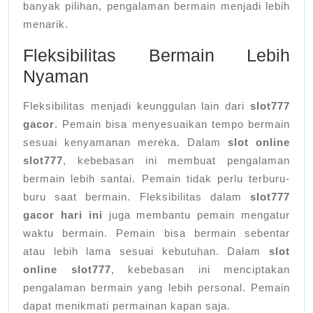
banyak pilihan, pengalaman bermain menjadi lebih
menarik.
Fleksibilitas Bermain Lebih
Nyaman
Fleksibilitas menjadi keunggulan lain dari
slot777
gacor
. Pemain bisa menyesuaikan tempo bermain
sesuai kenyamanan mereka. Dalam
slot online
slot777
, kebebasan ini membuat pengalaman
bermain lebih santai. Pemain tidak perlu terburu-
buru saat bermain. Fleksibilitas dalam
slot777
gacor hari ini
juga membantu pemain mengatur
waktu bermain. Pemain bisa bermain sebentar
atau lebih lama sesuai kebutuhan. Dalam
slot
online slot777
, kebebasan ini menciptakan
pengalaman bermain yang lebih personal. Pemain
dapat menikmati permainan kapan saja.