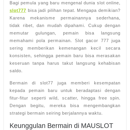
Bagi pemula yang baru mengenal dunia slot online,
slot777
bisa jadi pilihan tepat. Mengapa demikian?
Karena mekanisme permainannya sederhana,
tidak ribet, dan mudah dipahami. Cukup dengan
memutar gulungan, pemain bisa langsung
memahami pola permainan. Slot gacor 777 juga
sering memberikan kemenangan kecil secara
konsisten, sehingga pemain baru bisa merasakan
keseruan tanpa harus takut langsung kehabisan
saldo.
Bermain di slot77 juga memberi kesempatan
kepada pemain baru untuk beradaptasi dengan
fitur-fitur seperti wild, scatter, hingga free spin.
Dengan begitu, mereka bisa mengembangkan
strategi bermain seiring berjalannya waktu.
Keunggulan Bermain di MAUSLOT