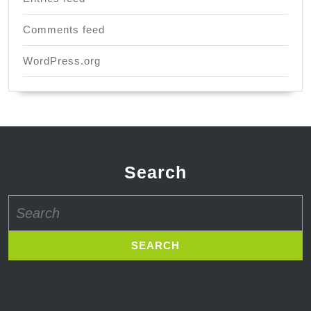
Comments feed
WordPress.org
Search
Search
for: