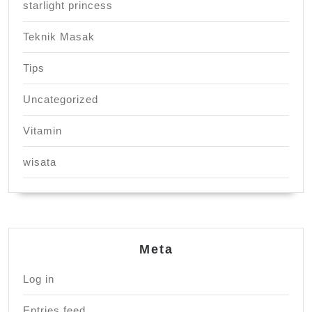
starlight princess
Teknik Masak
Tips
Uncategorized
Vitamin
wisata
Meta
Log in
Entries feed