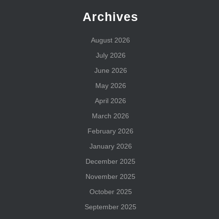
Archives
August 2026
July 2026
June 2026
May 2026
April 2026
March 2026
February 2026
January 2026
December 2025
November 2025
October 2025
September 2025