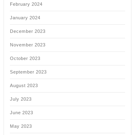
February 2024
January 2024
December 2023
November 2023
October 2023
September 2023
August 2023
July 2023
June 2023
May 2023