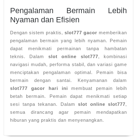
Pengalaman Bermain Lebih
Nyaman dan Efisien
Dengan sistem praktis,
slot777 gacor
memberikan
pengalaman bermain yang lebih nyaman. Pemain
dapat menikmati permainan tanpa hambatan
teknis. Dalam
slot online slot777
, kombinasi
navigasi mudah, performa stabil, dan variasi game
menciptakan pengalaman optimal. Pemain bisa
bermain dengan santai. Kenyamanan dalam
slot777 gacor hari ini
membuat pemain lebih
betah bermain. Pemain dapat menikmati setiap
sesi tanpa tekanan. Dalam
slot online slot777
,
semua dirancang agar pemain mendapatkan
hiburan yang praktis dan menyenangkan.