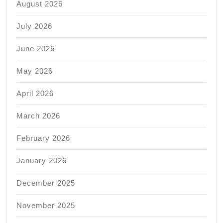
August 2026
July 2026
June 2026
May 2026
April 2026
March 2026
February 2026
January 2026
December 2025
November 2025