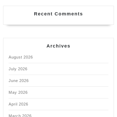
Recent Comments
Archives
August 2026
July 2026
June 2026
May 2026
April 2026
March 2026