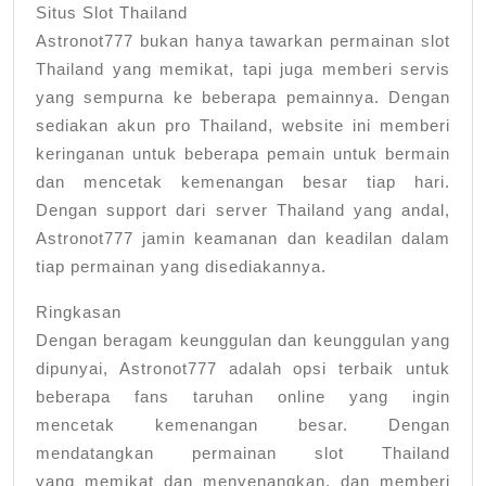
Situs Slot Thailand
Astronot777 bukan hanya tawarkan permainan slot
Thailand yang memikat, tapi juga memberi servis
yang sempurna ke beberapa pemainnya. Dengan
sediakan akun pro Thailand, website ini memberi
keringanan untuk beberapa pemain untuk bermain
dan mencetak kemenangan besar tiap hari.
Dengan support dari server Thailand yang andal,
Astronot777 jamin keamanan dan keadilan dalam
tiap permainan yang disediakannya.
Ringkasan
Dengan beragam keunggulan dan keunggulan yang
dipunyai, Astronot777 adalah opsi terbaik untuk
beberapa fans taruhan online yang ingin
mencetak kemenangan besar. Dengan
mendatangkan permainan slot Thailand
yang memikat dan menyenangkan, dan memberi