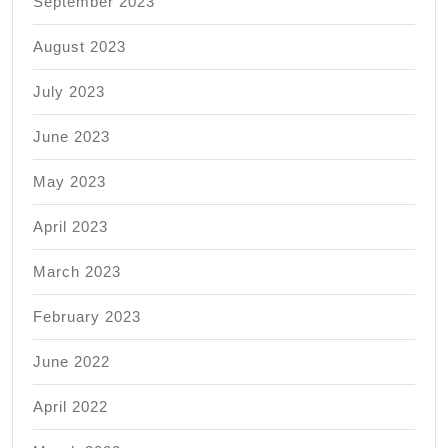
September 2023
August 2023
July 2023
June 2023
May 2023
April 2023
March 2023
February 2023
June 2022
April 2022