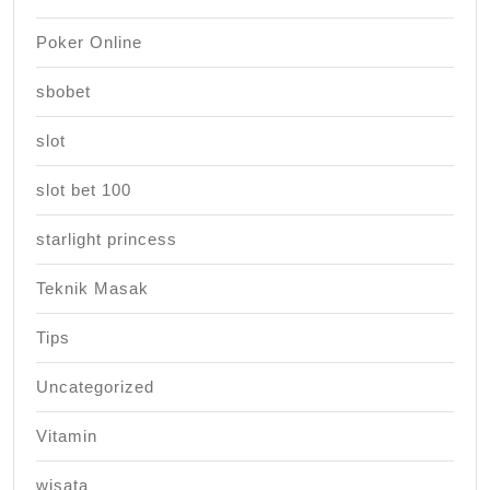
Poker Online
sbobet
slot
slot bet 100
starlight princess
Teknik Masak
Tips
Uncategorized
Vitamin
wisata