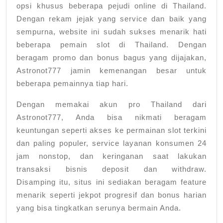
opsi khusus beberapa pejudi online di Thailand.
Dengan rekam jejak yang service dan baik yang
sempurna, website ini sudah sukses menarik hati
beberapa pemain slot di Thailand. Dengan
beragam promo dan bonus bagus yang dijajakan,
Astronot777 jamin kemenangan besar untuk
beberapa pemainnya tiap hari.
Dengan memakai akun pro Thailand dari
Astronot777, Anda bisa nikmati beragam
keuntungan seperti akses ke permainan slot terkini
dan paling populer, service layanan konsumen 24
jam nonstop, dan keringanan saat lakukan
transaksi bisnis deposit dan withdraw.
Disamping itu, situs ini sediakan beragam feature
menarik seperti jekpot progresif dan bonus harian
yang bisa tingkatkan serunya bermain Anda.