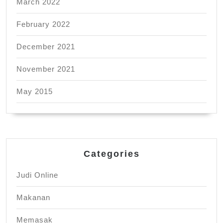
March 2022
February 2022
December 2021
November 2021
May 2015
Categories
Judi Online
Makanan
Memasak