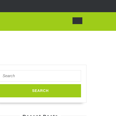
Search
for: