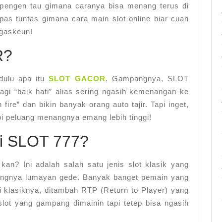
n pengen tau gimana caranya bisa menang terus di
upas tuntas gimana cara main slot online biar cuan
 gaskeun!
R?
dulu apa itu
SLOT GACOR
. Gampangnya, SLOT
agi “baik hati” alias sering ngasih kemenangan ke
 fire” dan bikin banyak orang auto tajir. Tapi inget,
pi peluang menangnya emang lebih tinggi!
i SLOT 777?
kan? Ini adalah salah satu jenis slot klasik yang
nangnya lumayan gede. Banyak banget pemain yang
i klasiknya, ditambah RTP (Return to Player) yang
slot yang gampang dimainin tapi tetep bisa ngasih