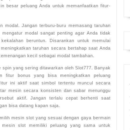
in besar peluang Anda untuk memanfaatkan fitur-
laan modal. Jangan terburu-buru memasang taruhan
m mengatur modal sangat penting agar Anda tidak
kekalahan beruntun. Disarankan untuk memulai
n meningkatkan taruhan secara bertahap saat Anda
emenangan kecil sebagai modal tambahan.
ee spin yang sering ditawarkan oleh Slot777. Banyak
n fitur bonus yang bisa meningkatkan peluang
tur ini aktif saat simbol tertentu muncul secara
tar mesin secara konsisten dan sabar menunggu
sebut aktif. Jangan terlalu cepat berhenti saat
an bisa datang kapan saja.
emilih mesin slot yang sesuai dengan gaya bermain
mesin slot memiliki peluang yang sama untuk