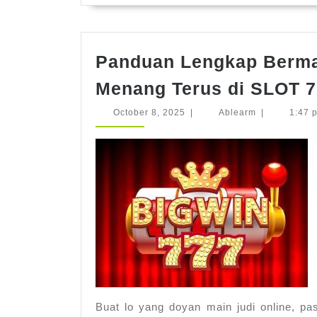
Panduan Lengkap Berma
Menang Terus di SLOT 
October
Ablearm
October 8, 2025
|
Ablearm
|
1:47 
8,
2025
Buat lo yang doyan main judi online, pa