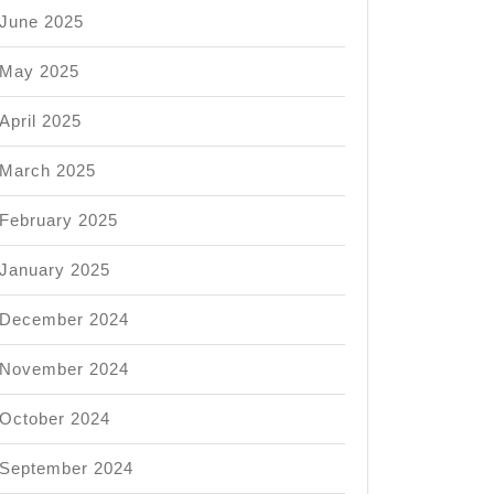
June 2025
May 2025
April 2025
March 2025
February 2025
January 2025
December 2024
November 2024
October 2024
September 2024