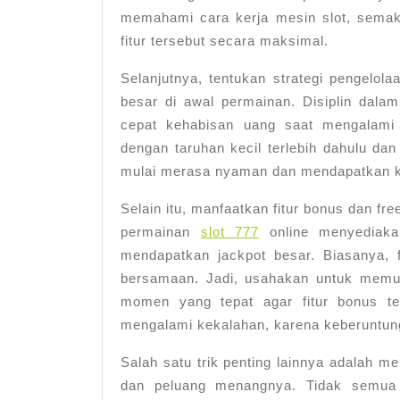
memahami cara kerja mesin slot, semak
fitur tersebut secara maksimal.
Selanjutnya, tentukan strategi pengelo
besar di awal permainan. Disiplin dala
cepat kehabisan uang saat mengalami 
dengan taruhan kecil terlebih dahulu da
mulai merasa nyaman dan mendapatkan k
Selain itu, manfaatkan fitur bonus dan fr
permainan
slot 777
online menyediaka
mendapatkan jackpot besar. Biasanya, fi
bersamaan. Jadi, usahakan untuk memu
momen yang tepat agar fitur bonus ter
mengalami kekalahan, karena keberuntung
Salah satu trik penting lainnya adalah m
dan peluang menangnya. Tidak semua 