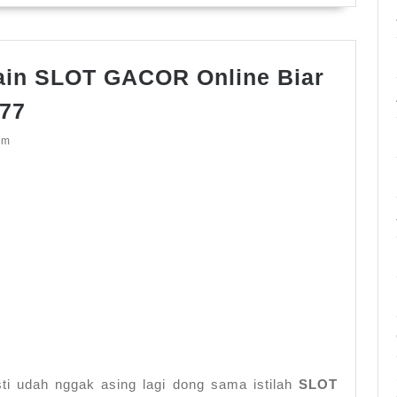
in SLOT GACOR Online Biar
Panduan
777
Lengkap
pm
Bermain
SLOT
GACOR
Online
Biar
Menang
Terus
di
SLOT
sti udah nggak asing lagi dong sama istilah
SLOT
777