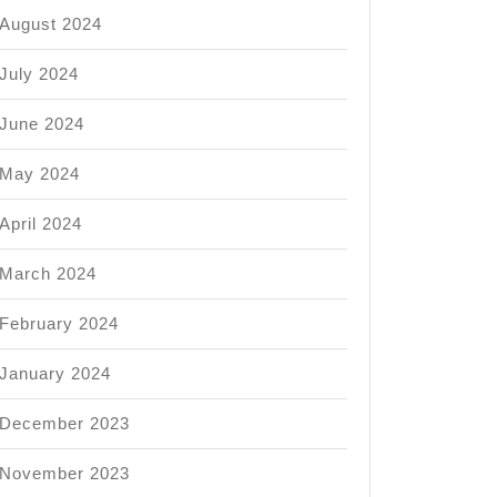
August 2024
July 2024
June 2024
May 2024
April 2024
March 2024
February 2024
January 2024
December 2023
November 2023