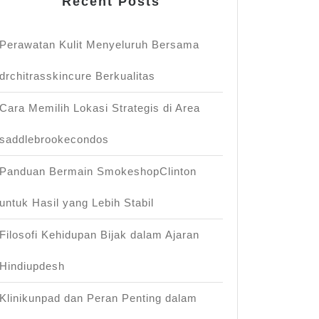
Recent Posts
Perawatan Kulit Menyeluruh Bersama
drchitrasskincure Berkualitas
Cara Memilih Lokasi Strategis di Area
saddlebrookecondos
Panduan Bermain SmokeshopClinton
untuk Hasil yang Lebih Stabil
Filosofi Kehidupan Bijak dalam Ajaran
Hindiupdesh
Klinikunpad dan Peran Penting dalam