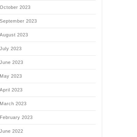
October 2023
September 2023
August 2023
July 2023
June 2023
May 2023
April 2023
March 2023
February 2023
June 2022