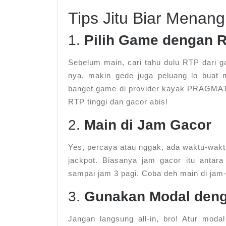
Tips Jitu Biar Mena
1.
Pilih Game dengan R
Sebelum main, cari tahu dulu RTP dari g
nya, makin gede juga peluang lo buat 
banget game di provider kayak PRAGM
RTP tinggi dan gacor abis!
2.
Main di Jam Gacor
Yes, percaya atau nggak, ada waktu-waktu 
jackpot. Biasanya jam gacor itu anta
sampai jam 3 pagi. Coba deh main di jam-j
3.
Gunakan Modal deng
Jangan langsung all-in, bro! Atur moda