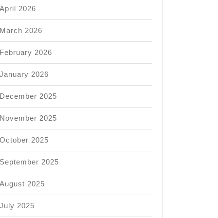
April 2026
March 2026
February 2026
January 2026
December 2025
November 2025
October 2025
September 2025
August 2025
July 2025