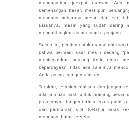
mendapatkan jackpot maxwin. Ada m
kemenangan besar, meskipun peluangny
mencoba beberapa mesin dan cari ta
Biasanya, mesin yang sudah sering 
menguntungkan dalam jangka panjang.
Selain itu, penting untuk mengetahui wak
bahwa bermain saat mesin sedang “pa
meningkatkan peluang Anda untuk mend
kepercayaan, tidak ada salahnya menco
Anda paling menguntungkan.
Terakhir, tetaplah realistis dan jangan
ada jaminan pasti untuk menang besar s
prosesnya. Jangan terlalu fokus pada 
dari permainan slot. Ketahui batas k
mencapai batas tersebut.