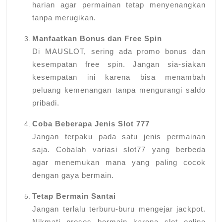
harian agar permainan tetap menyenangkan
tanpa merugikan.
Manfaatkan Bonus dan Free Spin
Di MAUSLOT, sering ada promo bonus dan
kesempatan free spin. Jangan sia-siakan
kesempatan ini karena bisa menambah
peluang kemenangan tanpa mengurangi saldo
pribadi.
Coba Beberapa Jenis Slot 777
Jangan terpaku pada satu jenis permainan
saja. Cobalah variasi slot77 yang berbeda
agar menemukan mana yang paling cocok
dengan gaya bermain.
Tetap Bermain Santai
Jangan terlalu terburu-buru mengejar jackpot.
Nikmati proses bermain karena slot online