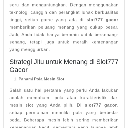
seru dan menguntungkan. Dengan menggunakan
teknologi canggih dan perangkat lunak berkualitas
tinggi, setiap game yang ada di
slot777 gacor
memberikan peluang menang yang cukup besar.
Jadi, Anda tidak hanya bermain untuk bersenang-
senang, tetapi juga untuk meraih kemenangan
yang menggiurkan.
Strategi Jitu untuk Menang di Slot777
Gacor
Pahami Pola Mesin Slot
Salah satu hal pertama yang perlu Anda lakukan
adalah memahami pola atau karakteristik dari
mesin slot yang Anda pilih. Di
slot777 gacor
,
setiap permainan memiliki pola yang berbeda-
beda. Beberapa mesin lebih sering memberikan
kemenangan kecil, sementara yang lainnya lebih