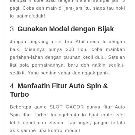
sampai 4 sore atau tengah malam sampai jam 3
pagi. Coba deh main di jam-jam itu, siapa tau hoki
lo lagi meledak!
3.
Gunakan Modal dengan Bijak
Jangan langsung all-in, bro! Atur modal lo dengan
baik. Misalnya punya 200 ribu, coba mainkan
perlahan-lahan dengan taruhan kecil dulu. Setelah
liat pola permainannya, baru deh naikin sedikit-
sedikit. Yang penting sabar dan nggak panik.
4.
Manfaatin Fitur Auto Spin &
Turbo
Beberapa game SLOT GACOR punya fitur Auto
Spin dan Turbo. Ini ngebantu lo buat muter slot
lebih cepet dan efisien. Tapi inget, jangan terlalu
asik sampe lupa kontrol modal!