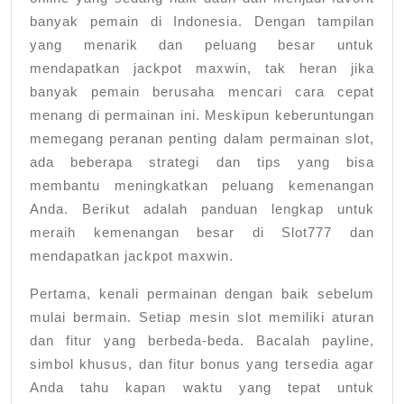
banyak pemain di Indonesia. Dengan tampilan
yang menarik dan peluang besar untuk
mendapatkan jackpot maxwin, tak heran jika
banyak pemain berusaha mencari cara cepat
menang di permainan ini. Meskipun keberuntungan
memegang peranan penting dalam permainan slot,
ada beberapa strategi dan tips yang bisa
membantu meningkatkan peluang kemenangan
Anda. Berikut adalah panduan lengkap untuk
meraih kemenangan besar di Slot777 dan
mendapatkan jackpot maxwin.
Pertama, kenali permainan dengan baik sebelum
mulai bermain. Setiap mesin slot memiliki aturan
dan fitur yang berbeda-beda. Bacalah payline,
simbol khusus, dan fitur bonus yang tersedia agar
Anda tahu kapan waktu yang tepat untuk