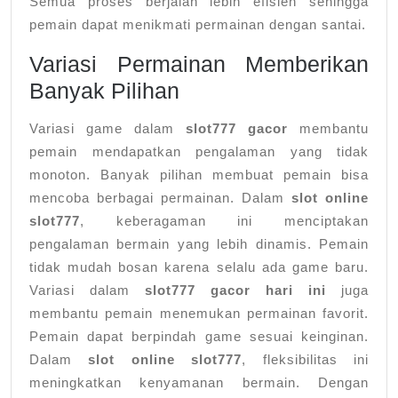
Semua proses berjalan lebih efisien sehingga
pemain dapat menikmati permainan dengan santai.
Variasi Permainan Memberikan
Banyak Pilihan
Variasi game dalam
slot777 gacor
membantu
pemain mendapatkan pengalaman yang tidak
monoton. Banyak pilihan membuat pemain bisa
mencoba berbagai permainan. Dalam
slot online
slot777
, keberagaman ini menciptakan
pengalaman bermain yang lebih dinamis. Pemain
tidak mudah bosan karena selalu ada game baru.
Variasi dalam
slot777 gacor hari ini
juga
membantu pemain menemukan permainan favorit.
Pemain dapat berpindah game sesuai keinginan.
Dalam
slot online slot777
, fleksibilitas ini
meningkatkan kenyamanan bermain. Dengan