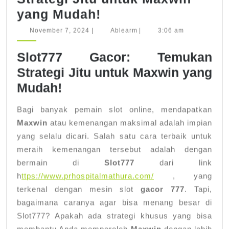
Slot777
yang Mudah!
Gacor:
November
Ablearm
November 7, 2024
|
Ablearm
|
3:06 am
7,
Temukan
2024
Slot777 Gacor: Temukan
Strategi
Strategi Jitu untuk Maxwin yang
Jitu
Mudah!
untuk
Maxwin
Bagi banyak pemain slot online, mendapatkan
yang
Maxwin
atau kemenangan maksimal adalah impian
Mudah!
yang selalu dicari. Salah satu cara terbaik untuk
meraih kemenangan tersebut adalah dengan
bermain di
Slot777
dari link
h
ttps://www.prhospitalmathura.com/
, yang
terkenal dengan mesin slot
gacor 777
. Tapi,
bagaimana caranya agar bisa menang besar di
Slot777? Apakah ada strategi khusus yang bisa
membantu Anda memperoleh
Maxwin
dengan lebih