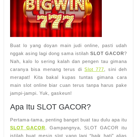
Biar
Mena
Terus
di
SLOT
Buat lo yang doyan main judi online, pasti udah
777
nggak asing lagi dong sama istilah
SLOT GACOR
?
Nah, kalo lo sering kalah dan pengen tau gimana
caranya bisa menang terus di
Slot 777
, sini deh
merapat! Kita bakal kupas tuntas gimana cara
main slot online biar cuan terus tanpa harus pake
jampi-jampi. Yuk, gaskeun!
Apa Itu SLOT GACOR?
Pertama-tama, penting banget buat tau dulu apa itu
SLOT GACOR
. Gampangnya, SLOT GACOR itu
istilah buat mesin slot yang lagi “baik hati” alias