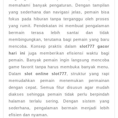
memahami banyak pengaturan. Dengan tampilan
yang sederhana dan navigasi jelas, pemain bisa
fokus pada hiburan tanpa terganggu oleh proses
yang rumit. Pendekatan ini membuat pengalaman
bermain terasa lebih santai dan tidak
membingungkan, terutama bagi pemain yang baru
mencoba. Konsep praktis dalam
slot777 gacor
hari ini
juga memberikan efisiensi waktu bagi
pemain. Banyak pemain ingin langsung mencoba
game favorit tanpa harus membuka banyak menu.
Dalam
slot online slot777
, struktur yang rapi
memudahkan pemain menemukan permainan
dengan cepat. Semua fitur disusun agar mudah
diakses sehingga pemain tidak perlu berpindah
halaman terlalu sering. Dengan sistem yang
sederhana, pengalaman bermain menjadi lebih
efisien dan nyaman.