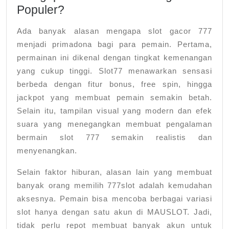
Populer?
Ada banyak alasan mengapa slot gacor 777
menjadi primadona bagi para pemain. Pertama,
permainan ini dikenal dengan tingkat kemenangan
yang cukup tinggi. Slot77 menawarkan sensasi
berbeda dengan fitur bonus, free spin, hingga
jackpot yang membuat pemain semakin betah.
Selain itu, tampilan visual yang modern dan efek
suara yang menegangkan membuat pengalaman
bermain slot 777 semakin realistis dan
menyenangkan.
Selain faktor hiburan, alasan lain yang membuat
banyak orang memilih 777slot adalah kemudahan
aksesnya. Pemain bisa mencoba berbagai variasi
slot hanya dengan satu akun di MAUSLOT. Jadi,
tidak perlu repot membuat banyak akun untuk