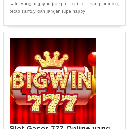
satu yang diguyur jackpot hari ini. Yang penting,
tetap santuy dan jangan lupa happy!
Slot Gacor 777 Online yang