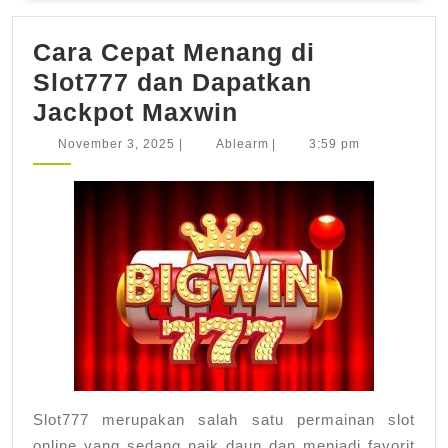
Cara Cepat Menang di
Slot777 dan Dapatkan
Cara
Jackpot Maxwin
Cepat
November
Ablearm
November 3, 2025
|
Ablearm
|
3:59 pm
3,
Menang
2025
di
Slot777
dan
Dapatkan
Jackpot
Maxwin
Slot777 merupakan salah satu permainan slot
online yang sedang naik daun dan menjadi favorit