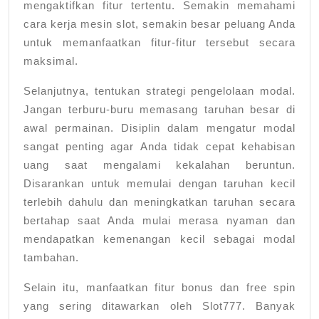
mengaktifkan fitur tertentu. Semakin memahami
cara kerja mesin slot, semakin besar peluang Anda
untuk memanfaatkan fitur-fitur tersebut secara
maksimal.
Selanjutnya, tentukan strategi pengelolaan modal.
Jangan terburu-buru memasang taruhan besar di
awal permainan. Disiplin dalam mengatur modal
sangat penting agar Anda tidak cepat kehabisan
uang saat mengalami kekalahan beruntun.
Disarankan untuk memulai dengan taruhan kecil
terlebih dahulu dan meningkatkan taruhan secara
bertahap saat Anda mulai merasa nyaman dan
mendapatkan kemenangan kecil sebagai modal
tambahan.
Selain itu, manfaatkan fitur bonus dan free spin
yang sering ditawarkan oleh Slot777. Banyak