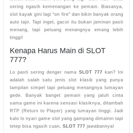
sering ngasih kemenangan ke pemain. Biasanya,
slot kayak gini lagi “on fire” dan bikin banyak orang
auto tajir. Tapi inget, gacor itu bukan jaminan pasti
menang, tapi peluang menangnya emang lebih
tinggi!
Kenapa Harus Main di SLOT
777?
Lo pasti sering denger nama
SLOT 777
kan? Ini
adalah salah satu jenis slot klasik yang punya
tampilan simpel tapi peluang menangnya lumayan
gede. Banyak banget pemain yang jatuh cinta
sama game ini karena sensasi klasiknya, ditambah
RTP (Return to Player) yang lumayan tinggi. Jadi
kalo lo nyari game slot yang gampang dimainin tapi
tetep bisa ngasih cuan,
SLOT 777
jawabannya!