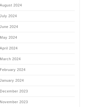
August 2024
July 2024
June 2024
May 2024
April 2024
March 2024
February 2024
January 2024
December 2023
November 2023