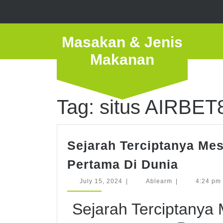
Skip
to
content
Masakan & Jenis
Makanan
Tag:
situs AIRBET
Sejarah Terciptanya Mes
Sejara
Pertama Di Dunia
Tercip
July
Ablearm
July 15, 2024
|
Ablearm
|
4:24 pm
Mesin
15,
2024
Slot
Sejarah Terciptanya 
Gacor