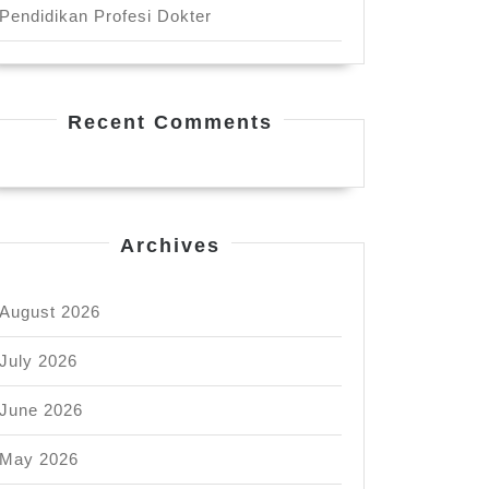
Pendidikan Profesi Dokter
Recent Comments
Archives
August 2026
July 2026
June 2026
May 2026