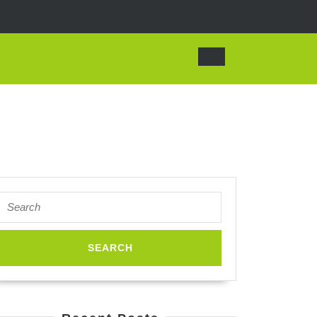
Search
for: