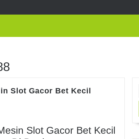
88
in Slot Gacor Bet Kecil
h
tanya
Mesin Slot Gacor Bet Kecil