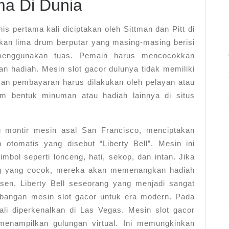
ma Di Dunia
s pertama kali diciptakan oleh Sittman dan Pitt di
a
kan lima drum berputar yang masing-masing berisi
menggunakan tuas. Pemain harus mencocokkan
 hadiah. Mesin slot gacor dulunya tidak memiliki
kan pembayaran harus dilakukan oleh pelayan atau
am bentuk minuman atau hadiah lainnya di situs
g montir mesin asal San Francisco, menciptakan
otomatis yang disebut “Liberty Bell”. Mesin ini
mbol seperti lonceng, hati, sekop, dan intan. Jika
ng yang cocok, mereka akan memenangkan hadiah
 sen. Liberty Bell seseorang yang menjadi sangat
bangan mesin slot gacor untuk era modern. Pada
ali diperkenalkan di Las Vegas. Mesin slot gacor
menampilkan gulungan virtual. Ini memungkinkan