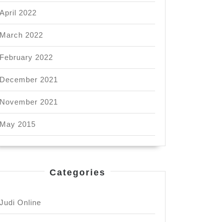
April 2022
March 2022
February 2022
December 2021
November 2021
May 2015
Categories
Judi Online