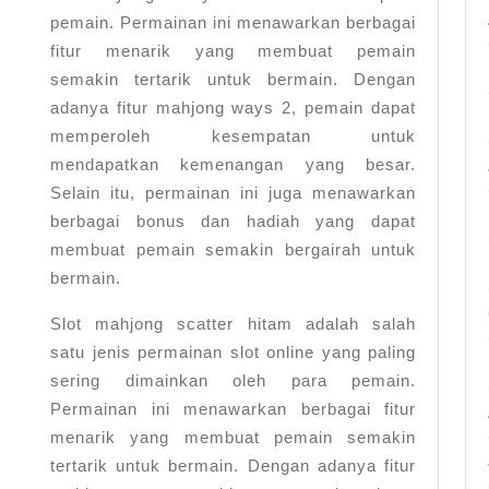
pemain. Permainan ini menawarkan berbagai
fitur menarik yang membuat pemain
semakin tertarik untuk bermain. Dengan
adanya fitur mahjong ways 2, pemain dapat
memperoleh kesempatan untuk
mendapatkan kemenangan yang besar.
Selain itu, permainan ini juga menawarkan
berbagai bonus dan hadiah yang dapat
membuat pemain semakin bergairah untuk
bermain.
Slot mahjong scatter hitam adalah salah
satu jenis permainan slot online yang paling
sering dimainkan oleh para pemain.
Permainan ini menawarkan berbagai fitur
menarik yang membuat pemain semakin
tertarik untuk bermain. Dengan adanya fitur