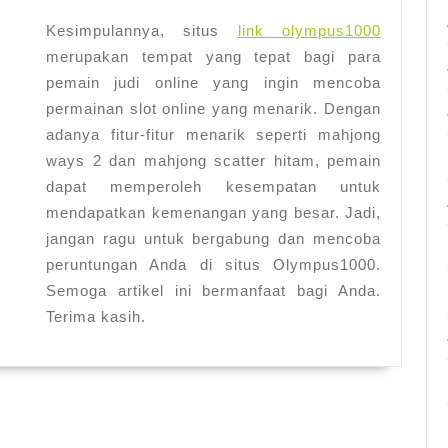
Kesimpulannya, situs
link olympus1000
merupakan tempat yang tepat bagi para
pemain judi online yang ingin mencoba
permainan slot online yang menarik. Dengan
adanya fitur-fitur menarik seperti mahjong
ways 2 dan mahjong scatter hitam, pemain
dapat memperoleh kesempatan untuk
mendapatkan kemenangan yang besar. Jadi,
jangan ragu untuk bergabung dan mencoba
peruntungan Anda di situs Olympus1000.
Semoga artikel ini bermanfaat bagi Anda.
Terima kasih.