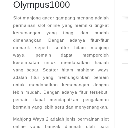
Olympus1000
Slot mahjong gacor gampang menang adalah
permainan slot online yang memiliki tingkat
kemenangan yang tinggi dan mudah
dimenangkan. Dengan adanya fitur-fitur
menarik seperti scatter hitam mahjong
ways, pemain dapat memperoleh
kesempatan untuk mendapatkan hadiah
yang besar. Scatter hitam mahjong ways
adalah fitur yang memungkinkan pemain
untuk mendapatkan kemenangan dengan
lebih mudah. Dengan adanya fitur tersebut,
pemain dapat mendapatkan pengalaman
bermain yang lebih seru dan menyenangkan.
Mahjong Ways 2 adalah jenis permainan slot
online yang banyak diminati oleh para