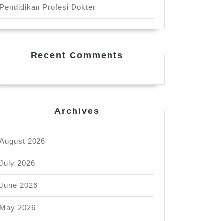
Pendidikan Profesi Dokter
Recent Comments
Archives
August 2026
July 2026
June 2026
May 2026