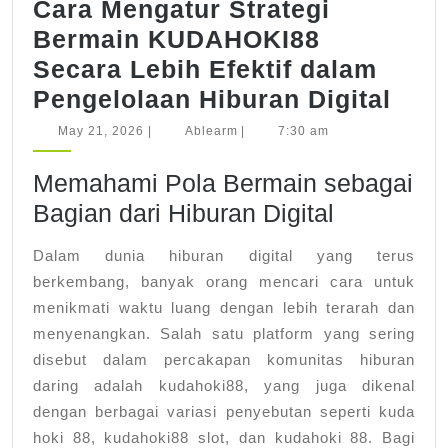
Cara Mengatur Strategi
Bermain KUDAHOKI88
Secara Lebih Efektif dalam
Car
Pengelolaan Hiburan Digital
Men
May
Ablearm
May 21, 2026
|
Ablearm
|
7:30 am
21,
Stra
2026
Memahami Pola Bermain sebagai
Ber
Bagian dari Hiburan Digital
KUD
Sec
Dalam dunia hiburan digital yang terus
Lebi
berkembang, banyak orang mencari cara untuk
Efek
menikmati waktu luang dengan lebih terarah dan
dal
menyenangkan. Salah satu platform yang sering
disebut dalam percakapan komunitas hiburan
Peng
daring adalah kudahoki88, yang juga dikenal
Hibu
dengan berbagai variasi penyebutan seperti kuda
Digi
hoki 88, kudahoki88 slot, dan kudahoki 88. Bagi