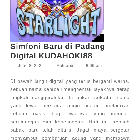
Simfoni Baru di Padang
Simfoni
Digital KUDAHOKI88
Baru
June
Ablearm
June 8, 2026
|
Ablearm
|
9:06 am
8,
di
2026
Di bawah langit digital yang terus berganti warna,
Padang
sebuah nama kembali menghentak layaknya derap
Digital
langkah sangggraloka. Ia bukan sekadar nama
KUDAHOKI
yang lewat bersama angin malam, melainkan
sebuah oasis bagi jiwa-jiwa yang mencari
peruntungan dan kesenangan. Hari ini, sebuah
babak baru telah ditulis. Jagat maya bergetar
menyambut pembaruan agung yang membawa