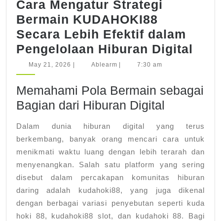
Cara Mengatur Strategi
Bermain KUDAHOKI88
Secara Lebih Efektif dalam
Car
Pengelolaan Hiburan Digital
Men
May
Ablearm
May 21, 2026
|
Ablearm
|
7:30 am
21,
Stra
2026
Memahami Pola Bermain sebagai
Ber
Bagian dari Hiburan Digital
KUD
Sec
Dalam dunia hiburan digital yang terus
Lebi
berkembang, banyak orang mencari cara untuk
Efek
menikmati waktu luang dengan lebih terarah dan
dal
menyenangkan. Salah satu platform yang sering
disebut dalam percakapan komunitas hiburan
Peng
daring adalah kudahoki88, yang juga dikenal
Hibu
dengan berbagai variasi penyebutan seperti kuda
Digi
hoki 88, kudahoki88 slot, dan kudahoki 88. Bagi