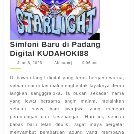
Simfoni Baru di Padang
Simfoni
Digital KUDAHOKI88
Baru
June
Ablearm
June 8, 2026
|
Ablearm
|
9:06 am
8,
di
2026
Di bawah langit digital yang terus berganti warna,
Padang
sebuah nama kembali menghentak layaknya derap
Digital
langkah sangggraloka. Ia bukan sekadar nama
KUDAHOKI
yang lewat bersama angin malam, melainkan
sebuah oasis bagi jiwa-jiwa yang mencari
peruntungan dan kesenangan. Hari ini, sebuah
babak baru telah ditulis. Jagat maya bergetar
menyambut pembaruan agung yang membawa