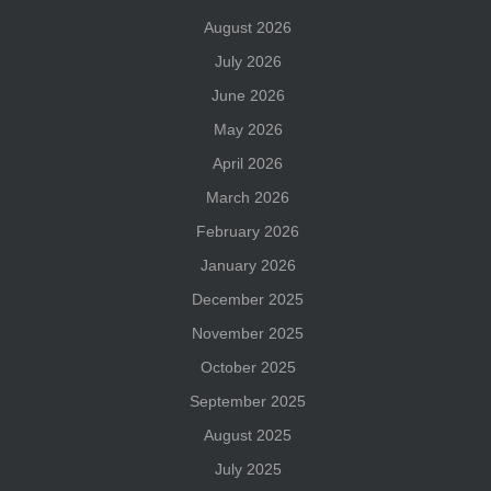
August 2026
July 2026
June 2026
May 2026
April 2026
March 2026
February 2026
January 2026
December 2025
November 2025
October 2025
September 2025
August 2025
July 2025