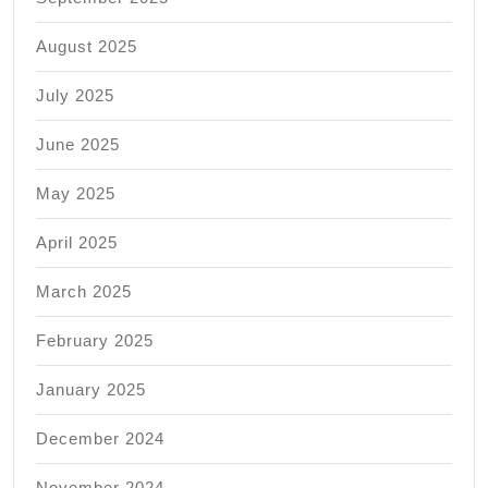
August 2025
July 2025
June 2025
May 2025
April 2025
March 2025
February 2025
January 2025
December 2024
November 2024