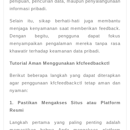
penipuan, pencurian data, maupun penyalahgunaan
informasi pribadi.
Selain itu, sikap berhati-hati juga membantu
menjaga kenyamanan saat memberikan feedback.
Dengan begitu, pengguna dapat fokus
menyampaikan pengalaman mereka tanpa rasa
khawatir terhadap keamanan data pribadi.
Tutorial Aman Menggunakan kfcfeedbackctl
Berikut beberapa langkah yang dapat diterapkan
agar penggunaan kfcfeedbackctl tetap aman dan
nyaman:
1. Pastikan Mengakses Situs atau Platform
Resmi
Langkah pertama yang paling penting adalah
memastikan bahwa Anda mengakses platform