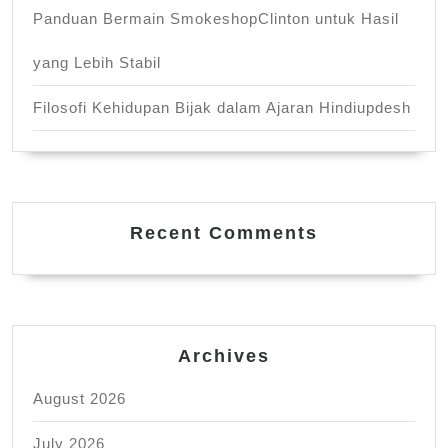
Panduan Bermain SmokeshopClinton untuk Hasil
yang Lebih Stabil
Filosofi Kehidupan Bijak dalam Ajaran Hindiupdesh
Recent Comments
Archives
August 2026
July 2026