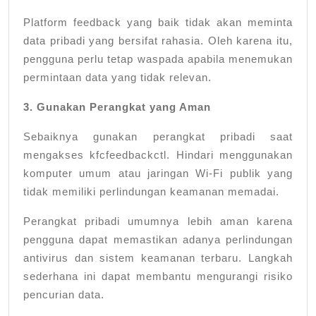
Platform feedback yang baik tidak akan meminta
data pribadi yang bersifat rahasia. Oleh karena itu,
pengguna perlu tetap waspada apabila menemukan
permintaan data yang tidak relevan.
3. Gunakan Perangkat yang Aman
Sebaiknya gunakan perangkat pribadi saat
mengakses kfcfeedbackctl. Hindari menggunakan
komputer umum atau jaringan Wi-Fi publik yang
tidak memiliki perlindungan keamanan memadai.
Perangkat pribadi umumnya lebih aman karena
pengguna dapat memastikan adanya perlindungan
antivirus dan sistem keamanan terbaru. Langkah
sederhana ini dapat membantu mengurangi risiko
pencurian data.