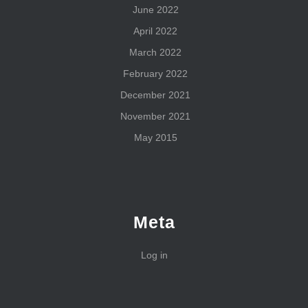
June 2022
April 2022
March 2022
February 2022
December 2021
November 2021
May 2015
Meta
Log in