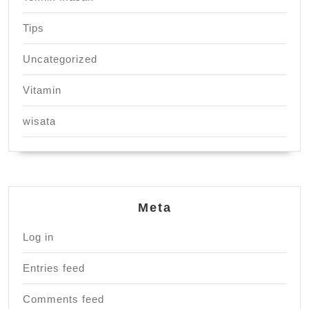
Tips
Uncategorized
Vitamin
wisata
Meta
Log in
Entries feed
Comments feed