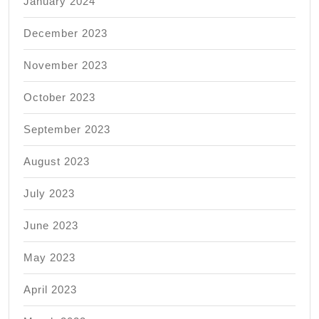
January 2024
December 2023
November 2023
October 2023
September 2023
August 2023
July 2023
June 2023
May 2023
April 2023