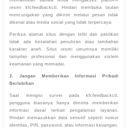
resmi kfcfeedbackctl. Hindari membuka tautan
mencurigakan yang dikirim melalui pesan tidak
dikenal atau media sosial yang tidak terpercaya.
Periksa alamat situs dengan teliti dan pastikan
tidak ada kesalahan penulisan atau tambahan
karakter aneh. Situs resmi umumnya memiliki
tampilan profesional dan menggunakan sistem
keamanan yang memadai.
2. Jangan Memberikan Informasi Pribadi
Berlebihan
Saat mengisi survei pada kfcfeedbackctl,
pengguna biasanya hanya diminta memberikan
informasi dasar terkait pengalaman layanan.
Hindari memasukkan data sensitif seperti nomor
identitas, PIN, password, atau informasi keuangan.