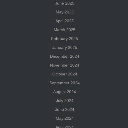
June 2025
May 2025
April 2025
March 2025
February 2025
January 2025
December 2024
November 2024
October 2024
September 2024
August 2024
July 2024
June 2024
May 2024
April 2024