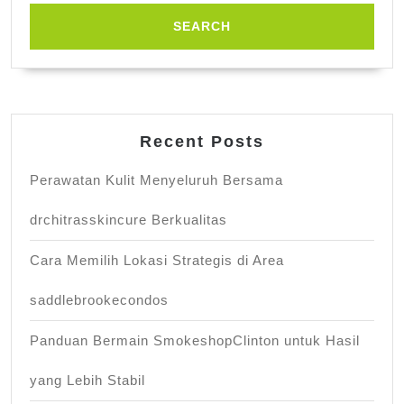
Recent Posts
Perawatan Kulit Menyeluruh Bersama
drchitrasskincure Berkualitas
Cara Memilih Lokasi Strategis di Area
saddlebrookecondos
Panduan Bermain SmokeshopClinton untuk Hasil
yang Lebih Stabil