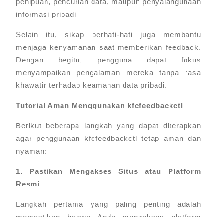
penipuan, pencurian data, maupun penyalahgunaan
informasi pribadi.
Selain itu, sikap berhati-hati juga membantu
menjaga kenyamanan saat memberikan feedback.
Dengan begitu, pengguna dapat fokus
menyampaikan pengalaman mereka tanpa rasa
khawatir terhadap keamanan data pribadi.
Tutorial Aman Menggunakan kfcfeedbackctl
Berikut beberapa langkah yang dapat diterapkan
agar penggunaan kfcfeedbackctl tetap aman dan
nyaman:
1. Pastikan Mengakses Situs atau Platform
Resmi
Langkah pertama yang paling penting adalah
memastikan bahwa Anda mengakses platform