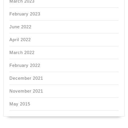
March 2023
February 2023
June 2022
April 2022
March 2022
February 2022
December 2021
November 2021
May 2015