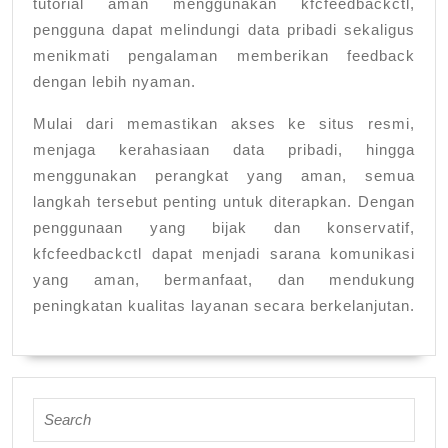
tutorial aman menggunakan kfcfeedbackctl,
pengguna dapat melindungi data pribadi sekaligus
menikmati pengalaman memberikan feedback
dengan lebih nyaman.
Mulai dari memastikan akses ke situs resmi,
menjaga kerahasiaan data pribadi, hingga
menggunakan perangkat yang aman, semua
langkah tersebut penting untuk diterapkan. Dengan
penggunaan yang bijak dan konservatif,
kfcfeedbackctl dapat menjadi sarana komunikasi
yang aman, bermanfaat, dan mendukung
peningkatan kualitas layanan secara berkelanjutan.
Search
for: