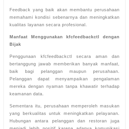
Feedback yang baik akan membantu perusahaan
memahami kondisi sebenarnya dan meningkatkan
kualitas layanan secara profesional.
Manfaat Menggunakan kfcfeedbackctl dengan
Bijak
Penggunaan kfcfeedbackctl secara aman dan
bertanggung jawab memberikan banyak manfaat,
baik bagi pelanggan maupun perusahaan.
Pelanggan dapat menyampaikan pengalaman
mereka dengan nyaman tanpa khawatir terhadap
keamanan data.
Sementara itu, perusahaan memperoleh masukan
yang berkualitas untuk meningkatkan pelayanan.
Hubungan antara pelanggan dan restoran juga
menjadi lebih positif karena adanya komunikasi