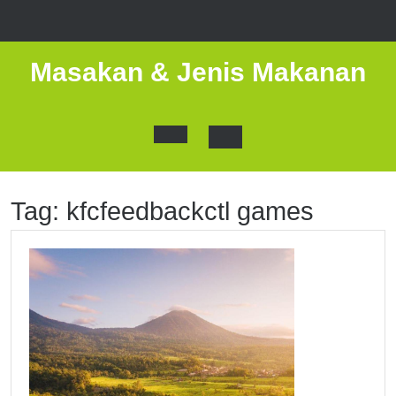
Skip
to
content
Masakan & Jenis Makanan
Open
Button
Tag:
kfcfeedbackctl games