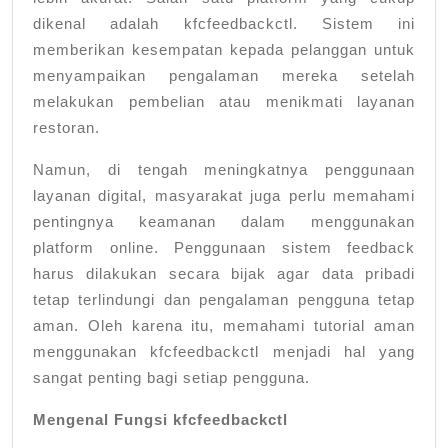
dikenal adalah kfcfeedbackctl. Sistem ini
memberikan kesempatan kepada pelanggan untuk
menyampaikan pengalaman mereka setelah
melakukan pembelian atau menikmati layanan
restoran.
Namun, di tengah meningkatnya penggunaan
layanan digital, masyarakat juga perlu memahami
pentingnya keamanan dalam menggunakan
platform online. Penggunaan sistem feedback
harus dilakukan secara bijak agar data pribadi
tetap terlindungi dan pengalaman pengguna tetap
aman. Oleh karena itu, memahami tutorial aman
menggunakan kfcfeedbackctl menjadi hal yang
sangat penting bagi setiap pengguna.
Mengenal Fungsi kfcfeedbackctl