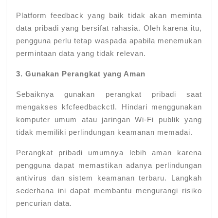
Platform feedback yang baik tidak akan meminta
data pribadi yang bersifat rahasia. Oleh karena itu,
pengguna perlu tetap waspada apabila menemukan
permintaan data yang tidak relevan.
3. Gunakan Perangkat yang Aman
Sebaiknya gunakan perangkat pribadi saat
mengakses kfcfeedbackctl. Hindari menggunakan
komputer umum atau jaringan Wi-Fi publik yang
tidak memiliki perlindungan keamanan memadai.
Perangkat pribadi umumnya lebih aman karena
pengguna dapat memastikan adanya perlindungan
antivirus dan sistem keamanan terbaru. Langkah
sederhana ini dapat membantu mengurangi risiko
pencurian data.