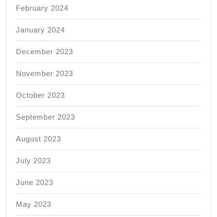
February 2024
January 2024
December 2023
November 2023
October 2023
September 2023
August 2023
July 2023
June 2023
May 2023