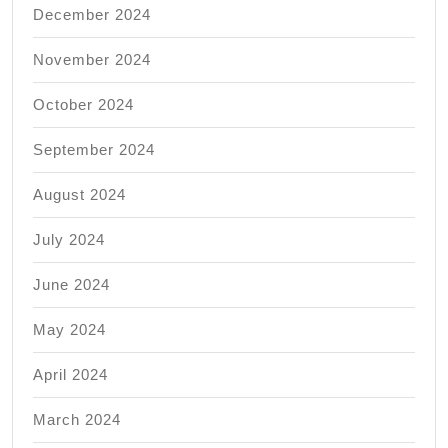
December 2024
November 2024
October 2024
September 2024
August 2024
July 2024
June 2024
May 2024
April 2024
March 2024