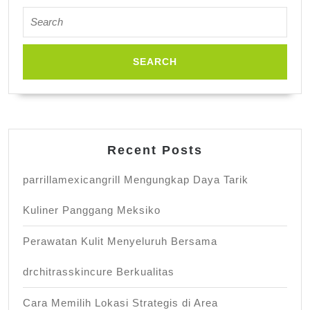
Search
for:
Recent Posts
parrillamexicangrill Mengungkap Daya Tarik
Kuliner Panggang Meksiko
Perawatan Kulit Menyeluruh Bersama
drchitrasskincure Berkualitas
Cara Memilih Lokasi Strategis di Area