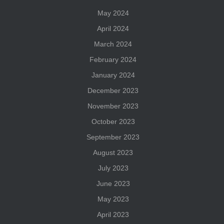
May 2024
April 2024
March 2024
February 2024
January 2024
December 2023
November 2023
October 2023
September 2023
August 2023
July 2023
June 2023
May 2023
April 2023