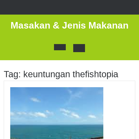
Skip
to
content
Masakan & Jenis Makanan
Open
Button
Tag:
keuntungan thefishtopia