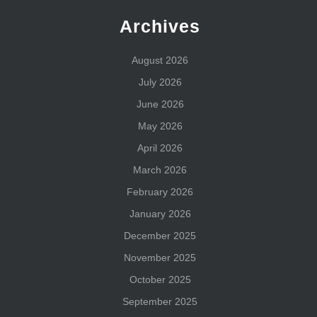
Archives
August 2026
July 2026
June 2026
May 2026
April 2026
March 2026
February 2026
January 2026
December 2025
November 2025
October 2025
September 2025