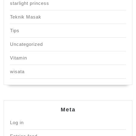
starlight princess
Teknik Masak
Tips
Uncategorized
Vitamin
wisata
Meta
Log in