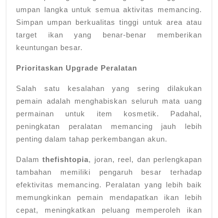
umpan langka untuk semua aktivitas memancing.
Simpan umpan berkualitas tinggi untuk area atau
target ikan yang benar-benar memberikan
keuntungan besar.
Prioritaskan Upgrade Peralatan
Salah satu kesalahan yang sering dilakukan
pemain adalah menghabiskan seluruh mata uang
permainan untuk item kosmetik. Padahal,
peningkatan peralatan memancing jauh lebih
penting dalam tahap perkembangan akun.
Dalam
thefishtopia
, joran, reel, dan perlengkapan
tambahan memiliki pengaruh besar terhadap
efektivitas memancing. Peralatan yang lebih baik
memungkinkan pemain mendapatkan ikan lebih
cepat, meningkatkan peluang memperoleh ikan