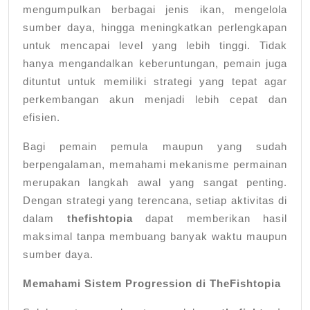
mengumpulkan berbagai jenis ikan, mengelola
sumber daya, hingga meningkatkan perlengkapan
untuk mencapai level yang lebih tinggi. Tidak
hanya mengandalkan keberuntungan, pemain juga
dituntut untuk memiliki strategi yang tepat agar
perkembangan akun menjadi lebih cepat dan
efisien.
Bagi pemain pemula maupun yang sudah
berpengalaman, memahami mekanisme permainan
merupakan langkah awal yang sangat penting.
Dengan strategi yang terencana, setiap aktivitas di
dalam
thefishtopia
dapat memberikan hasil
maksimal tanpa membuang banyak waktu maupun
sumber daya.
Memahami Sistem Progression di TheFishtopia