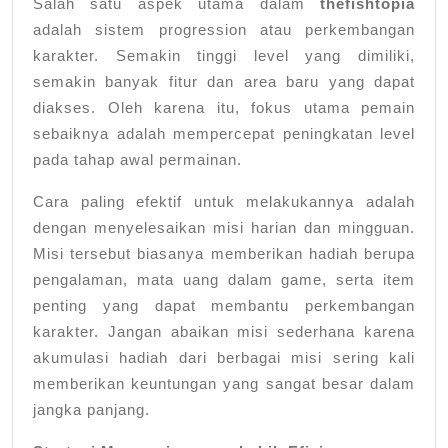
Salah satu aspek utama dalam
thefishtopia
adalah sistem progression atau perkembangan
karakter. Semakin tinggi level yang dimiliki,
semakin banyak fitur dan area baru yang dapat
diakses. Oleh karena itu, fokus utama pemain
sebaiknya adalah mempercepat peningkatan level
pada tahap awal permainan.
Cara paling efektif untuk melakukannya adalah
dengan menyelesaikan misi harian dan mingguan.
Misi tersebut biasanya memberikan hadiah berupa
pengalaman, mata uang dalam game, serta item
penting yang dapat membantu perkembangan
karakter. Jangan abaikan misi sederhana karena
akumulasi hadiah dari berbagai misi sering kali
memberikan keuntungan yang sangat besar dalam
jangka panjang.