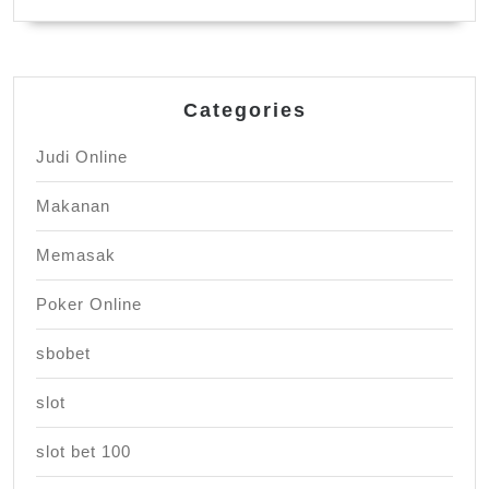
Categories
Judi Online
Makanan
Memasak
Poker Online
sbobet
slot
slot bet 100