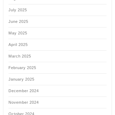
July 2025
June 2025
May 2025
April 2025
March 2025
February 2025
January 2025
December 2024
November 2024
October 2024