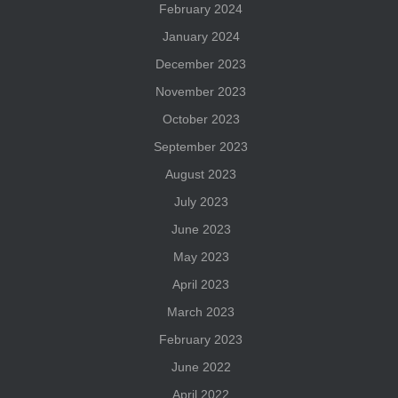
February 2024
January 2024
December 2023
November 2023
October 2023
September 2023
August 2023
July 2023
June 2023
May 2023
April 2023
March 2023
February 2023
June 2022
April 2022