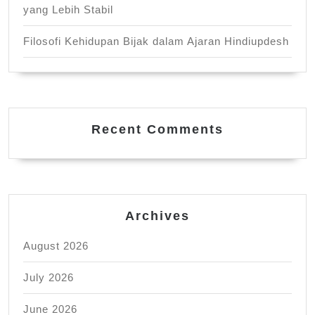
yang Lebih Stabil
Filosofi Kehidupan Bijak dalam Ajaran Hindiupdesh
Recent Comments
Archives
August 2026
July 2026
June 2026