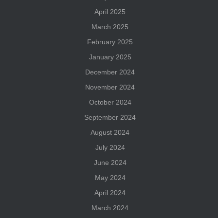
April 2025
March 2025
February 2025
January 2025
December 2024
November 2024
October 2024
September 2024
August 2024
July 2024
June 2024
May 2024
April 2024
March 2024