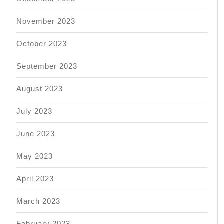
November 2023
October 2023
September 2023
August 2023
July 2023
June 2023
May 2023
April 2023
March 2023
February 2023