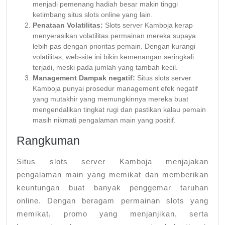
menjadi pemenang hadiah besar makin tinggi
ketimbang situs slots online yang lain.
Penataan Volatilitas:
Slots server Kamboja kerap
menyerasikan volatilitas permainan mereka supaya
lebih pas dengan prioritas pemain. Dengan kurangi
volatilitas, web-site ini bikin kemenangan seringkali
terjadi, meski pada jumlah yang tambah kecil.
Management Dampak negatif:
Situs slots server
Kamboja punyai prosedur management efek negatif
yang mutakhir yang memungkinnya mereka buat
mengendalikan tingkat rugi dan pastikan kalau pemain
masih nikmati pengalaman main yang positif.
Rangkuman
Situs slots server Kamboja menjajakan
pengalaman main yang memikat dan memberikan
keuntungan buat banyak penggemar taruhan
online. Dengan beragam permainan slots yang
memikat, promo yang menjanjikan, serta