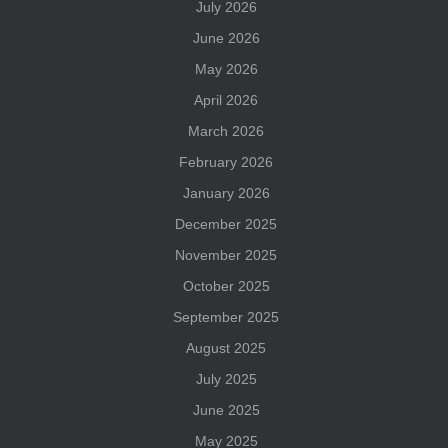
July 2026
June 2026
May 2026
April 2026
March 2026
February 2026
January 2026
December 2025
November 2025
October 2025
September 2025
August 2025
July 2025
June 2025
May 2025