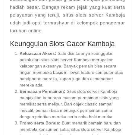
hadiah besar. Dengan rekam jejak yang kuat serta
pelayanan yang teruji, situs slots server Kamboja
udah jadi opsi termashyur di kelompok penggemar
taruhan online.
Keunggulan Slots Gacor Kamboja
Keluasaan Akses:
Satu diantaranya keunggulan
pokok dari situs slots server Kamboja merupakan
kelapangan aksesnya. Banyak pemain bisa secara
ringan membuka basis ini lewat feature computer atau
handphone mereka, kapan juga dan di manapun
mereka ada.
Bermacam Permainan:
Situs slots server Kamboja
menjajakan beberapa macam permainan slots yang
memikat serta melipur. Dari objek classic sampai
inovatif, pemain bisa menunjuk permainan sama
dengan prioritas mereka serta coba hoki mereka.
Promo serta Bonus:
Buat menarik pemain baru dan
membela konsumen setia, situs slots server Kamboja