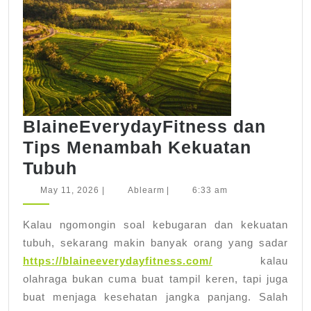
BlaineEverydayFitness dan
Tips Menambah Kekuatan
BlaineEverydayFitness
Tubuh
dan
May
Ablearm
May 11, 2026
|
Ablearm
|
6:33 am
11,
Tips
2026
Kalau ngomongin soal kebugaran dan kekuatan
Menambah
tubuh, sekarang makin banyak orang yang sadar
Kekuatan
https://blaineeverydayfitness.com/
kalau
Tubuh
olahraga bukan cuma buat tampil keren, tapi juga
buat menjaga kesehatan jangka panjang. Salah