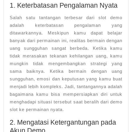
1. Keterbatasan Pengalaman Nyata
Salah satu tantangan terbesar dari slot demo
adalah keterbatasan pengalaman yang
ditawarkannya. Meskipun kamu dapat belajar
banyak dari permainan ini, realitas bermain dengan
uang sungguhan sangat berbeda. Ketika kamu
tidak merasakan tekanan kehilangan uang, kamu
mungkin tidak mengembangkan strategi yang
sama baiknya. Ketika bermain dengan uang
sungguhan, emosi dan keputusan yang kamu buat
menjadi lebih kompleks. Jadi, tantangannya adalah
bagaimana kamu bisa mempersiapkan diri untuk
menghadapi situasi tersebut saat beralih dari demo
slot ke permainan nyata.
2. Mengatasi Ketergantungan pada
Akun Demo