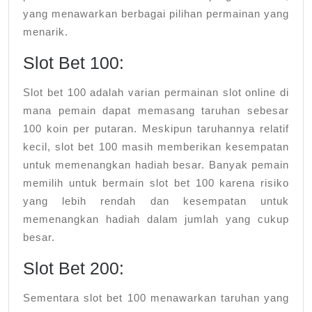
yang menawarkan berbagai pilihan permainan yang
menarik.
Slot Bet 100:
Slot bet 100 adalah varian permainan slot online di
mana pemain dapat memasang taruhan sebesar
100 koin per putaran. Meskipun taruhannya relatif
kecil, slot bet 100 masih memberikan kesempatan
untuk memenangkan hadiah besar. Banyak pemain
memilih untuk bermain slot bet 100 karena risiko
yang lebih rendah dan kesempatan untuk
memenangkan hadiah dalam jumlah yang cukup
besar.
Slot Bet 200:
Sementara slot bet 100 menawarkan taruhan yang