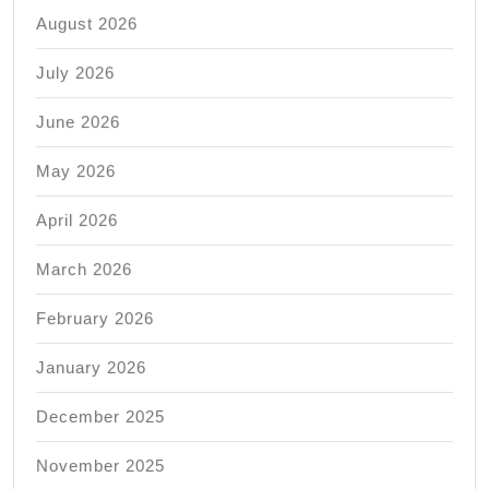
August 2026
July 2026
June 2026
May 2026
April 2026
March 2026
February 2026
January 2026
December 2025
November 2025