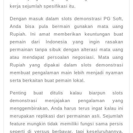
kerja sejumlah spesifikasi itu.
Dengan masuk dalam slots demonstrasi PG Soft,
Anda bisa pula bermain gunakan mata uang
Rupiah. Ini amat memberikan keuntungan buat
pemain dari Indonesia yang ingin rasakan
permainan tanpa sibuk dengan alterasi mata uang
atau mendapat persoalan negosiasi. Mata uang
Rupiah yang dipakai dalam slots demonstrasi
membuat pengalaman main lebih menjadi nyaman
serta berkaitan buat pemain lokal.
Penting buat ditulis kalau biarpun slots
demonstrasi menjajakan pengalaman yang
menggembirakan, Anda harus terus ingat kalau ini
merupakan replikasi dari permainan asli. Sejumlah
feature mungkin tidak memiliki fungsi sama persis
seperti di versus berbayar, tapi keseluruhannya,