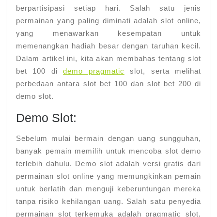
100
berpartisipasi setiap hari. Salah satu jenis
di
permainan yang paling diminati adalah slot online,
Demo
yang menawarkan kesempatan untuk
Pragmat
memenangkan hadiah besar dengan taruhan kecil.
Slot
Dalam artikel ini, kita akan membahas tentang slot
bet 100 di
demo pragmatic
slot, serta melihat
perbedaan antara slot bet 100 dan slot bet 200 di
demo slot.
Demo Slot:
Sebelum mulai bermain dengan uang sungguhan,
banyak pemain memilih untuk mencoba slot demo
terlebih dahulu. Demo slot adalah versi gratis dari
permainan slot online yang memungkinkan pemain
untuk berlatih dan menguji keberuntungan mereka
tanpa risiko kehilangan uang. Salah satu penyedia
permainan slot terkemuka adalah pragmatic slot,