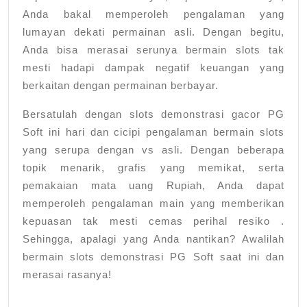
Anda bakal memperoleh pengalaman yang
lumayan dekati permainan asli. Dengan begitu,
Anda bisa merasai serunya bermain slots tak
mesti hadapi dampak negatif keuangan yang
berkaitan dengan permainan berbayar.
Bersatulah dengan slots demonstrasi gacor PG
Soft ini hari dan cicipi pengalaman bermain slots
yang serupa dengan vs asli. Dengan beberapa
topik menarik, grafis yang memikat, serta
pemakaian mata uang Rupiah, Anda dapat
memperoleh pengalaman main yang memberikan
kepuasan tak mesti cemas perihal resiko .
Sehingga, apalagi yang Anda nantikan? Awalilah
bermain slots demonstrasi PG Soft saat ini dan
merasai rasanya!