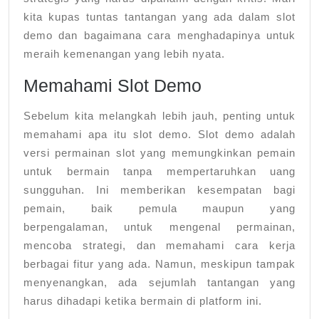
kita kupas tuntas tantangan yang ada dalam slot
demo dan bagaimana cara menghadapinya untuk
meraih kemenangan yang lebih nyata.
Memahami Slot Demo
Sebelum kita melangkah lebih jauh, penting untuk
memahami apa itu slot demo. Slot demo adalah
versi permainan slot yang memungkinkan pemain
untuk bermain tanpa mempertaruhkan uang
sungguhan. Ini memberikan kesempatan bagi
pemain, baik pemula maupun yang
berpengalaman, untuk mengenal permainan,
mencoba strategi, dan memahami cara kerja
berbagai fitur yang ada. Namun, meskipun tampak
menyenangkan, ada sejumlah tantangan yang
harus dihadapi ketika bermain di platform ini.