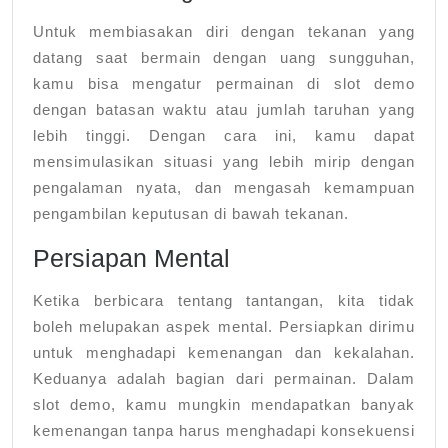
Untuk membiasakan diri dengan tekanan yang
datang saat bermain dengan uang sungguhan,
kamu bisa mengatur permainan di slot demo
dengan batasan waktu atau jumlah taruhan yang
lebih tinggi. Dengan cara ini, kamu dapat
mensimulasikan situasi yang lebih mirip dengan
pengalaman nyata, dan mengasah kemampuan
pengambilan keputusan di bawah tekanan.
Persiapan Mental
Ketika berbicara tentang tantangan, kita tidak
boleh melupakan aspek mental. Persiapkan dirimu
untuk menghadapi kemenangan dan kekalahan.
Keduanya adalah bagian dari permainan. Dalam
slot demo, kamu mungkin mendapatkan banyak
kemenangan tanpa harus menghadapi konsekuensi