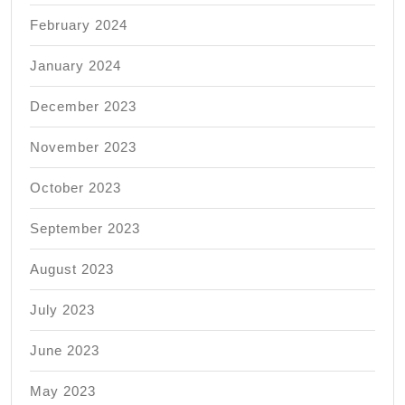
February 2024
January 2024
December 2023
November 2023
October 2023
September 2023
August 2023
July 2023
June 2023
May 2023