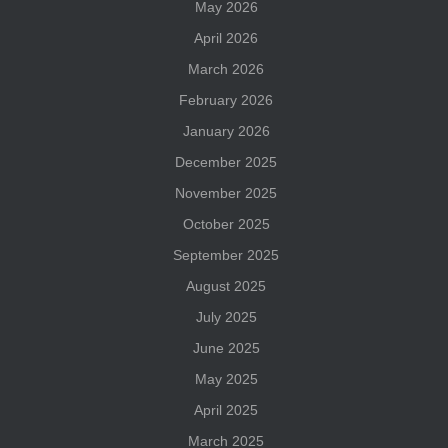
May 2026
April 2026
March 2026
February 2026
January 2026
December 2025
November 2025
October 2025
September 2025
August 2025
July 2025
June 2025
May 2025
April 2025
March 2025