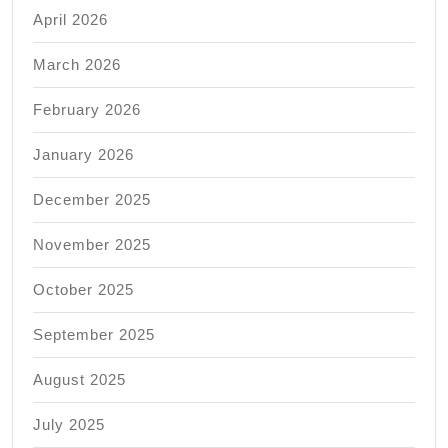
April 2026
March 2026
February 2026
January 2026
December 2025
November 2025
October 2025
September 2025
August 2025
July 2025