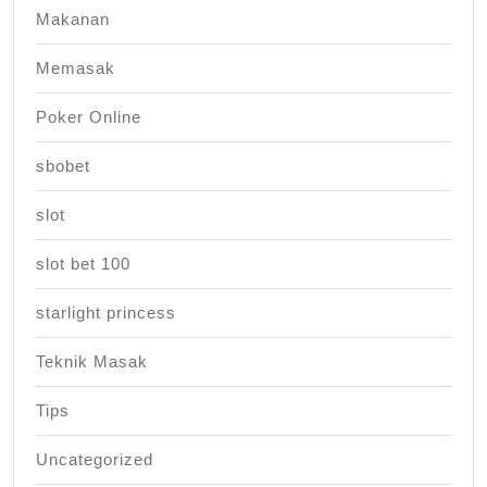
Makanan
Memasak
Poker Online
sbobet
slot
slot bet 100
starlight princess
Teknik Masak
Tips
Uncategorized