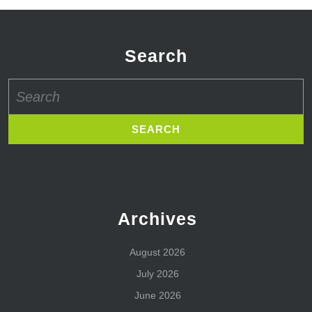
Search
Search
for:
Archives
August 2026
July 2026
June 2026