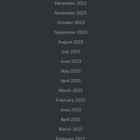
December 2023
November 2023
October 2023
September 2023
August 2023
July 2023
June 2023
May 2023
April 2023
March 2023
February 2023
June 2022
April 2022
March 2022
February 2022