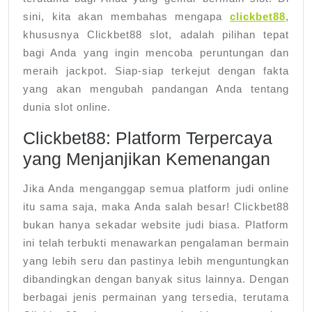
sini, kita akan membahas mengapa
clickbet88
,
khususnya Clickbet88 slot, adalah pilihan tepat
bagi Anda yang ingin mencoba peruntungan dan
meraih jackpot. Siap-siap terkejut dengan fakta
yang akan mengubah pandangan Anda tentang
dunia slot online.
Clickbet88: Platform Terpercaya
yang Menjanjikan Kemenangan
Jika Anda menganggap semua platform judi online
itu sama saja, maka Anda salah besar! Clickbet88
bukan hanya sekadar website judi biasa. Platform
ini telah terbukti menawarkan pengalaman bermain
yang lebih seru dan pastinya lebih menguntungkan
dibandingkan dengan banyak situs lainnya. Dengan
berbagai jenis permainan yang tersedia, terutama