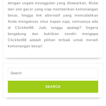
dengan segala keunggulan yang ditawarkan. Mulai
dari slot gacor yang siap memberikan kemenangan
besar, hingga link alternatif yang memudahkan
Anda mengakses situs kapan saja, semuanya ada
di Clickbet88. Jadi, tunggu apalagi? Segera
bergabung dan buktikan sendiri mengapa
Clickbet88 adalah pilihan terbaik untuk meraih
kemenangan besar!
Search
for: