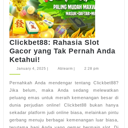
Clickbet88: Rahasia Slot
Gacor yang Tak Pernah Anda
Clickbet88:
Ketahui!
Rahasia
January
Ablearm
January 4, 2025
|
Ablearm
|
2:28 pm
4,
Slot
2025
Pernahkah Anda mendengar tentang Clickbet88?
Gacor
Jika belum, maka Anda sedang melewatkan
yang
peluang emas untuk meraih kemenangan besar di
Tak
dunia perjudian online! Clickbet88 bukan hanya
Pernah
sekadar platform judi online biasa, melainkan pintu
Anda
gerbang menuju berbagai kemenangan luar biasa,
Ketahui!
terutama bagi Anda yang gemar bermain slot. Di