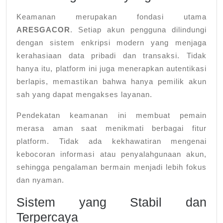
Keamanan merupakan fondasi utama
ARESGACOR
. Setiap akun pengguna dilindungi
dengan sistem enkripsi modern yang menjaga
kerahasiaan data pribadi dan transaksi. Tidak
hanya itu, platform ini juga menerapkan autentikasi
berlapis, memastikan bahwa hanya pemilik akun
sah yang dapat mengakses layanan.
Pendekatan keamanan ini membuat pemain
merasa aman saat menikmati berbagai fitur
platform. Tidak ada kekhawatiran mengenai
kebocoran informasi atau penyalahgunaan akun,
sehingga pengalaman bermain menjadi lebih fokus
dan nyaman.
Sistem yang Stabil dan
Terpercaya