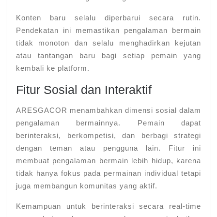
Konten baru selalu diperbarui secara rutin.
Pendekatan ini memastikan pengalaman bermain
tidak monoton dan selalu menghadirkan kejutan
atau tantangan baru bagi setiap pemain yang
kembali ke platform.
Fitur Sosial dan Interaktif
ARESGACOR menambahkan dimensi sosial dalam
pengalaman bermainnya. Pemain dapat
berinteraksi, berkompetisi, dan berbagi strategi
dengan teman atau pengguna lain. Fitur ini
membuat pengalaman bermain lebih hidup, karena
tidak hanya fokus pada permainan individual tetapi
juga membangun komunitas yang aktif.
Kemampuan untuk berinteraksi secara real-time