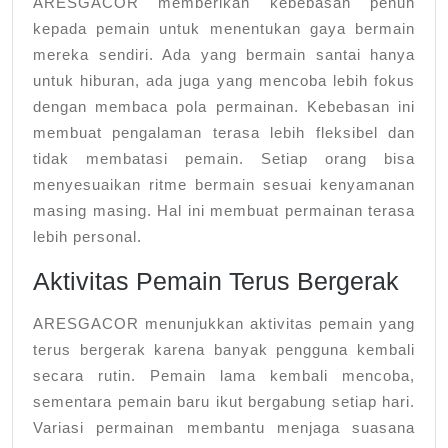
ARESGACOR memberikan kebebasan penuh
kepada pemain untuk menentukan gaya bermain
mereka sendiri. Ada yang bermain santai hanya
untuk hiburan, ada juga yang mencoba lebih fokus
dengan membaca pola permainan. Kebebasan ini
membuat pengalaman terasa lebih fleksibel dan
tidak membatasi pemain. Setiap orang bisa
menyesuaikan ritme bermain sesuai kenyamanan
masing masing. Hal ini membuat permainan terasa
lebih personal.
Aktivitas Pemain Terus Bergerak
ARESGACOR menunjukkan aktivitas pemain yang
terus bergerak karena banyak pengguna kembali
secara rutin. Pemain lama kembali mencoba,
sementara pemain baru ikut bergabung setiap hari.
Variasi permainan membantu menjaga suasana