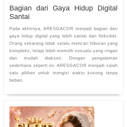
Bagian dari Gaya Hidup Digital
Santai
Pada akhirnya, ARESGACOR menjadi bagian dari
gaya hidup digital yang lebih santai dan fleksibel.
Orang sekarang tidak selalu mencari hiburan yang
kompleks, tetapi lebih memilih sesuatu yang ringan
dan mudah diakses. Dengan pengalaman
sederhana seperti ini, ARESGACOR menjadi salah
satu pilihan untuk mengisi waktu kosong tanpa
beban.