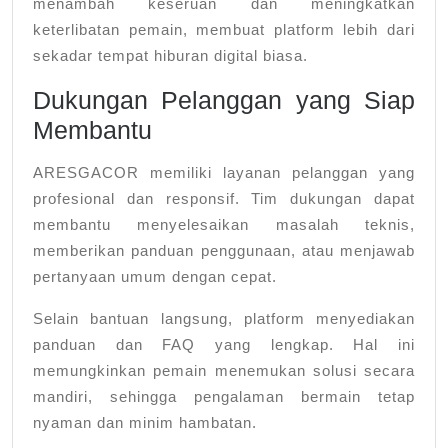
menambah keseruan dan meningkatkan
keterlibatan pemain, membuat platform lebih dari
sekadar tempat hiburan digital biasa.
Dukungan Pelanggan yang Siap
Membantu
ARESGACOR memiliki layanan pelanggan yang
profesional dan responsif. Tim dukungan dapat
membantu menyelesaikan masalah teknis,
memberikan panduan penggunaan, atau menjawab
pertanyaan umum dengan cepat.
Selain bantuan langsung, platform menyediakan
panduan dan FAQ yang lengkap. Hal ini
memungkinkan pemain menemukan solusi secara
mandiri, sehingga pengalaman bermain tetap
nyaman dan minim hambatan.