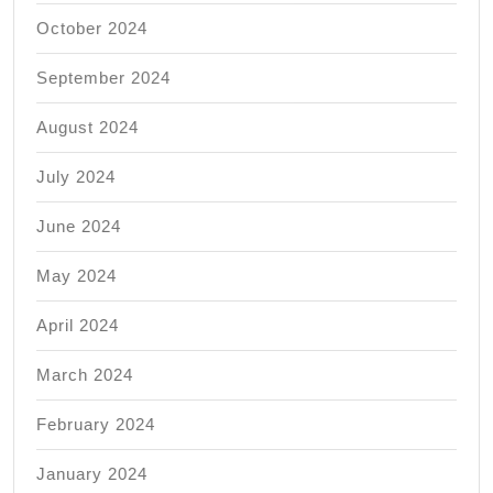
October 2024
September 2024
August 2024
July 2024
June 2024
May 2024
April 2024
March 2024
February 2024
January 2024