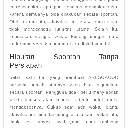
merencanakan apa pun sebelum mengaksesnya,
karena semuanya bisa dilakukan secara spontan.
Oleh karena itu, aktivitas ini terasa ringan dan
tidak mengganggu rutinitas utama. Selain itu,
kebiasaan mengisi waktu kosong dengan cara
sederhana semakin umum di era digital saat ini.
Hiburan Spontan Tanpa
Persiapan
Salah satu hal yang membuat ARESGACOR
berbeda adalah sifatnya yang bisa digunakan
secara spontan. Pengguna tidak perlu menyiapkan
waktu khusus atau kondisi tertentu untuk mulai
mengaksesnya. Cukup saat ada waktu luang,
aktivitas ini bisa langsung dijalankan. Selain itu,
tidak ada proses awal yang rumit sehingga