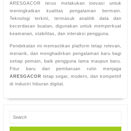
ARESGACOR terus melakukan inovasi untuk
meningkatkan kualitas pengalaman bermain.
Teknologi terkini, termasuk analitik data dan
kecerdasan buatan, digunakan untuk memperkuat
keamanan, stabilitas, dan interaksi pengguna.
Pendekatan ini memastikan platform tetap relevan,
menarik, dan menghadirkan pengalaman baru bagi
setiap pemain, baik pengguna lama maupun baru.
Fitur baru dan pembaruan rutin menjaga
ARESGACOR
tetap segar, modern, dan kompetitif
di industri hiburan digital.
Search
for: