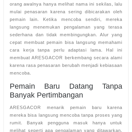
yang
orang awalnya hanya melihat nama ini sekilas, lalu
Diam-
mulai penasaran karena sering dibicarakan oleh
Diam
pemain lain. Ketika mencoba sendiri, mereka
Coba
langsung menemukan pengalaman yang terasa
sederhana dan tidak membingungkan. Alur yang
cepat membuat pemain bisa langsung memahami
cara kerja tanpa perlu adaptasi lama. Hal ini
membuat ARESGACOR berkembang secara alami
karena rasa penasaran berubah menjadi kebiasaan
mencoba.
Pemain Baru Datang Tanpa
Banyak Pertimbangan
ARESGACOR menarik pemain baru karena
mereka bisa langsung mencoba tanpa proses yang
rumit. Banyak pengguna masuk hanya untuk
melihat seperti apa pengalaman yang ditawarkan.