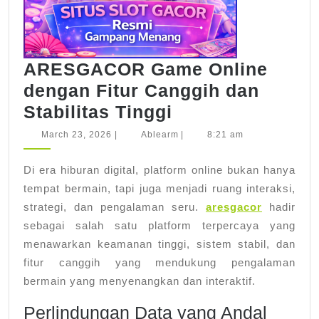
ARESGACOR Game Online
dengan Fitur Canggih dan
ARESGACOR
Stabilitas Tinggi
Game
March
Ablearm
March 23, 2026
|
Ablearm
|
8:21 am
23,
Online
2026
Di era hiburan digital, platform online bukan hanya
dengan
tempat bermain, tapi juga menjadi ruang interaksi,
Fitur
strategi, dan pengalaman seru.
aresgacor
hadir
Canggih
sebagai salah satu platform terpercaya yang
dan
menawarkan keamanan tinggi, sistem stabil, dan
Stabilitas
fitur canggih yang mendukung pengalaman
Tinggi
bermain yang menyenangkan dan interaktif.
Perlindungan Data yang Andal