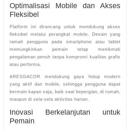
Optimalisasi Mobile dan Akses
Fleksibel
Platform ini dirancang untuk mendukung akses
fleksibel melalui perangkat mobile. Desain yang
ramah pengguna pada smartphone atau tablet
memungkinkan pemain tetap menikmati
pengalaman penuh tanpa kompromi kualitas grafis
atau performa.
ARESGACOR mendukung gaya hidup modern
yang aktif dan mobile, sehingga pengguna dapat
bermain kapan saja, baik saat bepergian, di rumah,
maupun di sela-sela aktivitas harian.
Inovasi Berkelanjutan untuk
Pemain