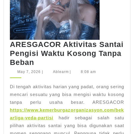
ARESGACOR Aktivitas Santai
Pengisi Waktu Kosong Tanpa
ARESGACOR
Beban
Aktivitas
May
Ablearm
May 7, 2026
|
Ablearm
|
8:08 am
7,
Santai
2026
Di tengah aktivitas harian yang padat, orang sering
Pengisi
mencari sesuatu yang bisa mengisi waktu kosong
Waktu
tanpa perlu usaha besar. ARESGACOR
Kosong
https://www.kemerburgazorganizasyon.com/bek
Tanpa
arliga-veda-partisi
hadir sebagai salah satu
Beban
pilihan aktivitas santai yang bisa digunakan saat
momen senggang muncul. Pengguna tidak perlu