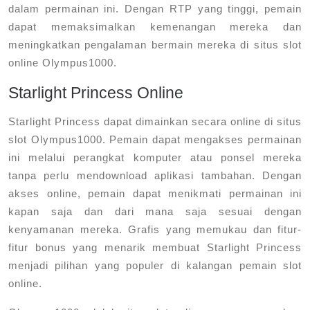
dalam permainan ini. Dengan RTP yang tinggi, pemain
dapat memaksimalkan kemenangan mereka dan
meningkatkan pengalaman bermain mereka di situs slot
online Olympus1000.
Starlight Princess Online
Starlight Princess dapat dimainkan secara online di situs
slot Olympus1000. Pemain dapat mengakses permainan
ini melalui perangkat komputer atau ponsel mereka
tanpa perlu mendownload aplikasi tambahan. Dengan
akses online, pemain dapat menikmati permainan ini
kapan saja dan dari mana saja sesuai dengan
kenyamanan mereka. Grafis yang memukau dan fitur-
fitur bonus yang menarik membuat Starlight Princess
menjadi pilihan yang populer di kalangan pemain slot
online.