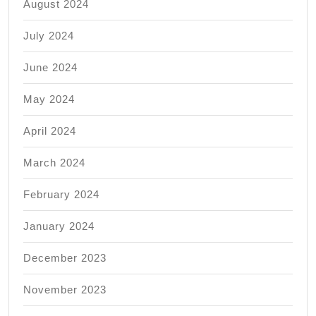
August 2024
July 2024
June 2024
May 2024
April 2024
March 2024
February 2024
January 2024
December 2023
November 2023