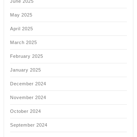
June 2025
May 2025
April 2025
March 2025
February 2025
January 2025
December 2024
November 2024
October 2024
September 2024