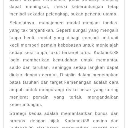
dapat meningkat, meski keberuntungan tetap
menjadi sekadar pelengkap, bukan penentu utama.
Selanjutnya, manajemen modal menjadi fondasi
yang tak tergantikan. Seperti sungai yang mengalir
tanpa henti, modal yang dibagi menjadi unit-unit
kecil memberi pemain kebebasan untuk menjelajah
setiap sesi tanpa takut terseret arus. Kudahoki88
login memberikan kemudahan untuk memantau
saldo dan taruhan, sehingga setiap langkah dapat
diukur dengan cermat. Disiplin dalam menetapkan
batas taruhan dan target kemenangan adalah cara
ampuh untuk mengurangi risiko besar yang sering
menjerat pemain yang terlalu mengandalkan
keberuntungan.
Strategi kedua adalah memanfaatkan bonus dan
promosi dengan bijak. Kudahoki88 casino dan