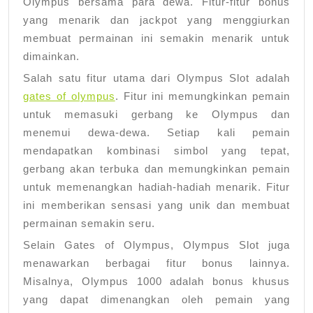
Olympus bersama para dewa. Fitur-fitur bonus
yang menarik dan jackpot yang menggiurkan
membuat permainan ini semakin menarik untuk
dimainkan.
Salah satu fitur utama dari Olympus Slot adalah
gates of olympus
. Fitur ini memungkinkan pemain
untuk memasuki gerbang ke Olympus dan
menemui dewa-dewa. Setiap kali pemain
mendapatkan kombinasi simbol yang tepat,
gerbang akan terbuka dan memungkinkan pemain
untuk memenangkan hadiah-hadiah menarik. Fitur
ini memberikan sensasi yang unik dan membuat
permainan semakin seru.
Selain Gates of Olympus, Olympus Slot juga
menawarkan berbagai fitur bonus lainnya.
Misalnya, Olympus 1000 adalah bonus khusus
yang dapat dimenangkan oleh pemain yang