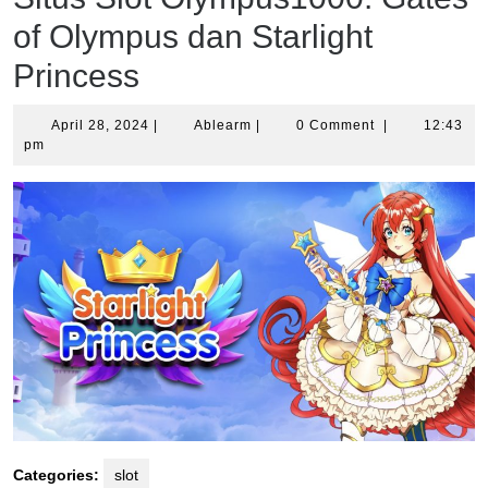
of Olympus dan Starlight
Princess
April
Ablearm
April 28, 2024
|
Ablearm
|
0 Comment
|
12:43
28,
pm
2024
Categories:
slot