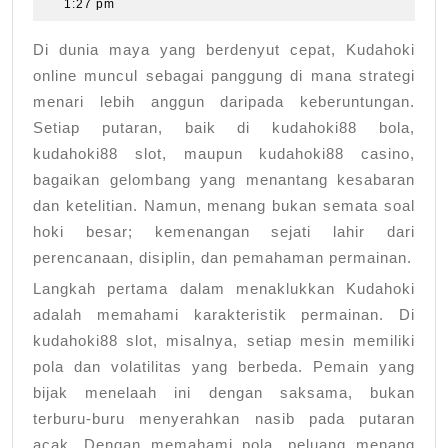
30,
1:27 pm
Online
2025
Di dunia maya yang berdenyut cepat, Kudahoki
Tanpa
online muncul sebagai panggung di mana strategi
Mengandalkan
menari lebih anggun daripada keberuntungan.
Keberuntungan
Setiap putaran, baik di kudahoki88 bola,
kudahoki88 slot, maupun kudahoki88 casino,
bagaikan gelombang yang menantang kesabaran
dan ketelitian. Namun, menang bukan semata soal
hoki besar; kemenangan sejati lahir dari
perencanaan, disiplin, dan pemahaman permainan.
Langkah pertama dalam menaklukkan Kudahoki
adalah memahami karakteristik permainan. Di
kudahoki88 slot, misalnya, setiap mesin memiliki
pola dan volatilitas yang berbeda. Pemain yang
bijak menelaah ini dengan saksama, bukan
terburu-buru menyerahkan nasib pada putaran
acak. Dengan memahami pola, peluang menang