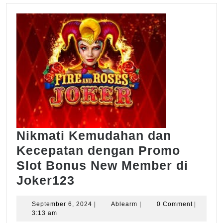
Nikmati Kemudahan dan
Kecepatan dengan Promo
Slot Bonus New Member di
Nikmati
Joker123
Kemudahan
September
Ablearm
September 6, 2024
|
Ablearm
|
0 Comment
|
dan
6,
3:13 am
2024