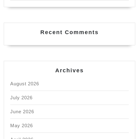
Recent Comments
Archives
August 2026
July 2026
June 2026
May 2026