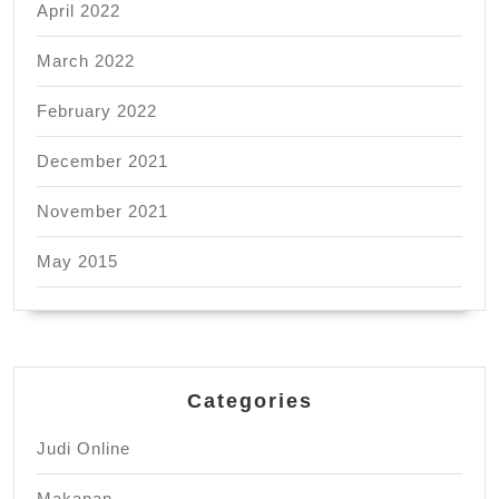
April 2022
March 2022
February 2022
December 2021
November 2021
May 2015
Categories
Judi Online
Makanan