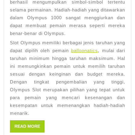
berhasil mengumpulkan simbol-simbol tertentu
selama permainan. Hadiah-hadiah yang ditawarkan
dalam Olympus 1000 sangat menggiurkan dan
dapat membuat pemain merasa seperti mereka
benar-benar di Olympus.
Slot Olympus memiliki berbagai jenis taruhan yang
dapat dipilih oleh pemain
balloonatics
, mulai dari
taruhan minimum hingga taruhan maksimum. Hal
ini memungkinkan pemain untuk memilih taruhan
sesuai dengan keinginan dan budget mereka.
Dengan tingkat pengembalian yang tinggi,
Olympus Slot merupakan pilihan yang tepat untuk
para pemain yang mencari kesenangan dan
kesempatan untuk memenangkan hadiah-hadiah
menarik.
READ
READ MORE
MORE