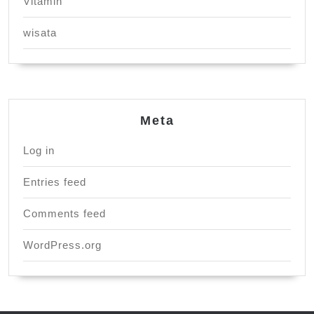
Vitamin
wisata
Meta
Log in
Entries feed
Comments feed
WordPress.org