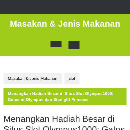
Skip
to
content
Masakan & Jenis Makanan
Open
Button
Masakan & Jenis Makanan
slot
Menangkan Hadiah Besar di Situs Slot Olympus1000:
Gates of Olympus dan Starlight Princess
Menangkan Hadiah Besar di
Situs Slot Olympus1000: Gates