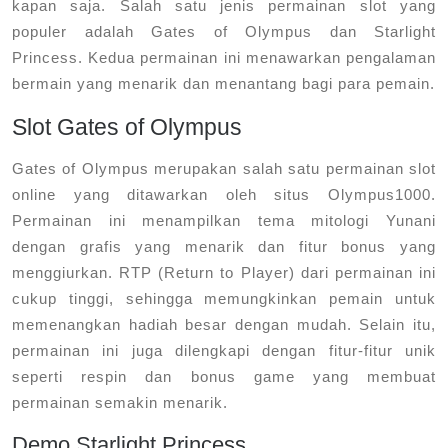
kapan saja. Salah satu jenis permainan slot yang
populer adalah Gates of Olympus dan Starlight
Princess. Kedua permainan ini menawarkan pengalaman
bermain yang menarik dan menantang bagi para pemain.
Slot Gates of Olympus
Gates of Olympus merupakan salah satu permainan slot
online yang ditawarkan oleh situs Olympus1000.
Permainan ini menampilkan tema mitologi Yunani
dengan grafis yang menarik dan fitur bonus yang
menggiurkan. RTP (Return to Player) dari permainan ini
cukup tinggi, sehingga memungkinkan pemain untuk
memenangkan hadiah besar dengan mudah. Selain itu,
permainan ini juga dilengkapi dengan fitur-fitur unik
seperti respin dan bonus game yang membuat
permainan semakin menarik.
Demo Starlight Princess