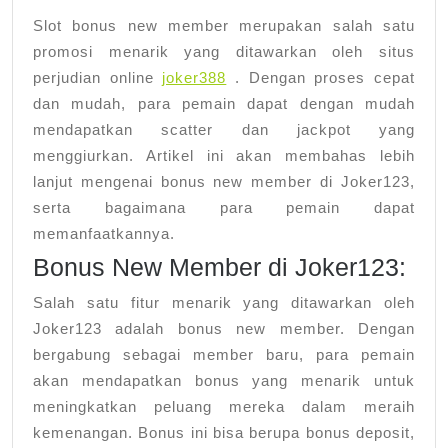
Kecepatan
Slot bonus new member merupakan salah satu
dengan
promosi menarik yang ditawarkan oleh situs
Promo
perjudian online
joker388
. Dengan proses cepat
Slot
dan mudah, para pemain dapat dengan mudah
Bonus
mendapatkan scatter dan jackpot yang
New
menggiurkan. Artikel ini akan membahas lebih
Member
lanjut mengenai bonus new member di Joker123,
serta bagaimana para pemain dapat
di
memanfaatkannya.
Joker123
Bonus New Member di Joker123:
Salah satu fitur menarik yang ditawarkan oleh
Joker123 adalah bonus new member. Dengan
bergabung sebagai member baru, para pemain
akan mendapatkan bonus yang menarik untuk
meningkatkan peluang mereka dalam meraih
kemenangan. Bonus ini bisa berupa bonus deposit,